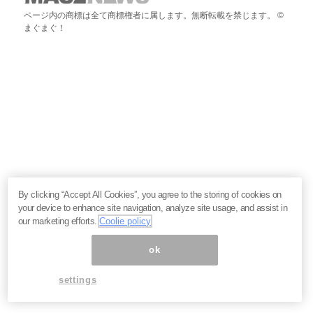
ページ内の商標は全て商標権者に属します。無断転載を禁じます。 ©
まぐまぐ！
By clicking “Accept All Cookies”, you agree to the storing of cookies on
your device to enhance site navigation, analyze site usage, and assist in
our marketing efforts.
Coolie policy
ok
settings