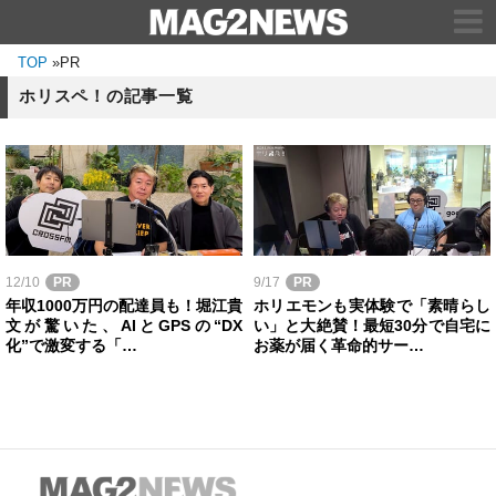
TOP
»
PR
ホリスペ！の記事一覧
12/10
PR
9/17
PR
年収1000万円の配達員も！堀江貴
ホリエモンも実体験で「素晴らし
文が驚いた、AIとGPSの“DX
い」と大絶賛！最短30分で自宅に
化”で激変する「…
お薬が届く革命的サー…