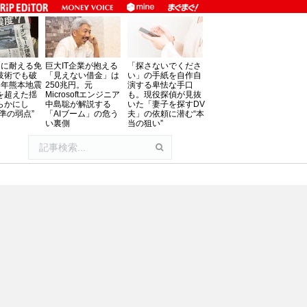
」に耐える免
巨大IT企業が抱える
「探さないでくださ
技術でも破
「見えない借金」は
い」の手紙を自作自
8年熊本地震
250兆円。元
演する卑怯な手口
を超えた揺
Microsoftエンジニア
も。現役探偵が見抜
らかにし
中島聡が解説する
いた「妻子を探すDV
準の弱点”
「AIブーム」の危う
夫」の依頼に潜む“本
い裏側
当の狙い”