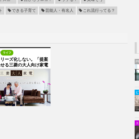
ト
できる子育て
芸能人・有名人
これ流行ってる？
9
ライフ
シリーズ化しない。「提案
P
魅せる三菱の大人向け家電
ビ
エ