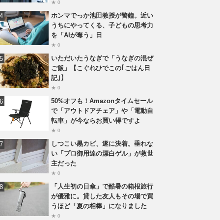
★ 0
ホンマでっか池田教授が警鐘。近い
うちにやってくる、子どもの思考力
を「AIが奪う」日
★ 0
いただいたうなぎで「うなぎの混ぜ
ご飯」【こぐれひでこの｢ごはん日
記｣】
★ 0
50%オフも！Amazonタイムセール
で「アウトドアチェア」や「電動自
転車」が今ならお買い得ですよ
★ 0
しつこい黒カビ、遂に決着。垂れな
い「プロ御用達の漂白ゲル」が救世
主だった
★ 0
「人生初の日傘」で酷暑の箱根旅行
が優雅に。貸した友人もその場で買
うほど「夏の相棒」になりました
★ 0