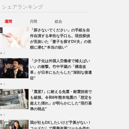
シェアランキング
週間
月間
総合
「探さないでください」の手紙を自
作自演する卑怯な手口も。現役探偵
が見抜いた「妻子を探すDV夫」の依
頼に潜む“本当の狙い”
★ 2
「少子化は外国人労働者で補えばい
い」の衝撃。竹中平蔵の「構造改
革」が日本にもたらした“深刻な後遺
症”
★ 1
「震度7」に耐える免震・耐震技術で
も破損。令和8年熊本地震の「想定を
超えた揺れ」が明らかにした“現行基
準の弱点”
★ 1
我が社もDXしたいけど予算がない！
コードなしで業務改善ツールを作れ