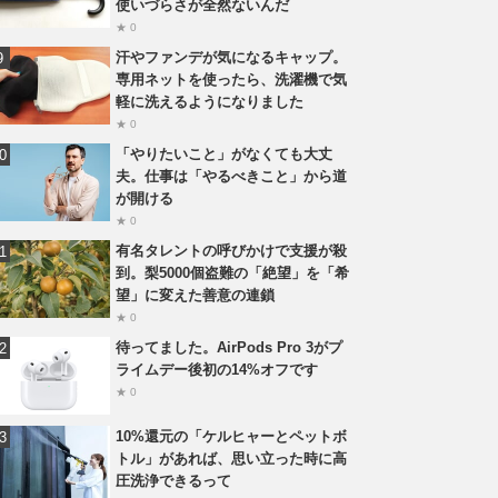
使いづらさが全然ないんだ
★ 0
汗やファンデが気になるキャップ。
専用ネットを使ったら、洗濯機で気
軽に洗えるようになりました
★ 0
「やりたいこと」がなくても大丈
夫。仕事は「やるべきこと」から道
が開ける
★ 0
有名タレントの呼びかけで支援が殺
到。梨5000個盗難の「絶望」を「希
望」に変えた善意の連鎖
★ 0
待ってました。AirPods Pro 3がプ
ライムデー後初の14%オフです
★ 0
10%還元の「ケルヒャーとペットボ
トル」があれば、思い立った時に高
圧洗浄できるって