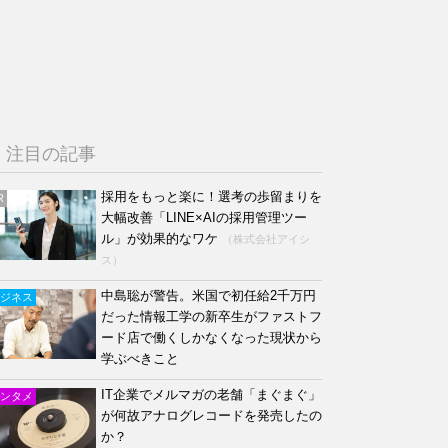
注目の記事
採用をもっと楽に！選考の歩留まりを
R
大幅改善「LINE×AIの採用管理ツー
ル」が効果的なワケ
（株式会社アイシ
ス）
中島聡が警告。米国で初任給2千万円
ジネス
だった情報工学の新卒生がファストフ
ード店で働くしかなくなった現状から
学ぶべきこと
IT企業でメルマガの老舗「まぐまぐ」
ンタメ
が何故アナログレコードを発売したの
か？