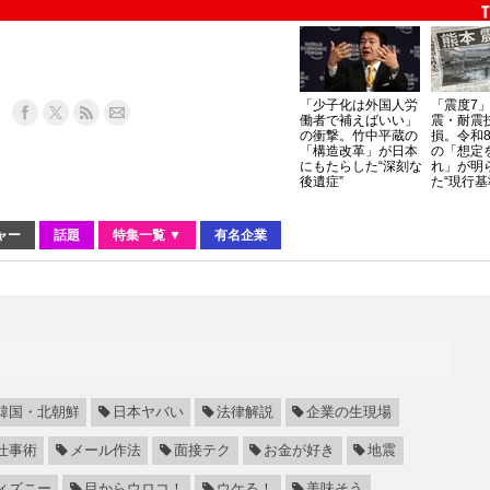
「少子化は外国人労
「震度7
働者で補えばいい」
震・耐震
の衝撃。竹中平蔵の
損。令和
「構造改革」が日本
の「想定
にもたらした“深刻な
れ」が明
後遺症”
た“現行基
ャー
話題
特集一覧 ▼
有名企業
韓国・北朝鮮
日本ヤバい
法律解説
企業の生現場
仕事術
メール作法
面接テク
お金が好き
地震
ィズニー
目からウロコ！
ウケる！
美味そう