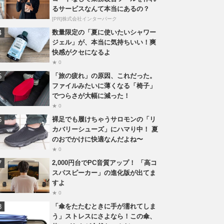
るサービスなんて本当にあるの？
[PR]株式会社インターパーク
数量限定の「夏に使いたいシャワー
ジェル」が、本当に気持ちいい！爽
快感がクセになるよ
★ 0
「旅の疲れ」の原因、これだった。
ファイルみたいに薄くなる「椅子」
でつらさが大幅に減った！
★ 0
裸足でも履けちゃうサロモンの「リ
カバリーシューズ」にハマり中！ 夏
のおでかけに快適なんだよね〜
★ 0
2,000円台でPC音質アップ！ 「高コ
スパスピーカー」の進化版が出てま
すよ
★ 0
「傘をたたむときに手が濡れてしま
う」ストレスにさよなら！この傘、