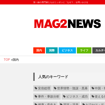
第一線の専門家たちがニッポンに「なぜ？」を問いかける
国内
国際
ビジネス
ライフ
カルチ
TOP
»
国内
人気のキーワード
安倍総理
世界情勢・陰謀・黒幕
中国・
事件・事故分析
ビジネス・成功
使える
健康・長生き
混浴・温泉
おでかけ・デ