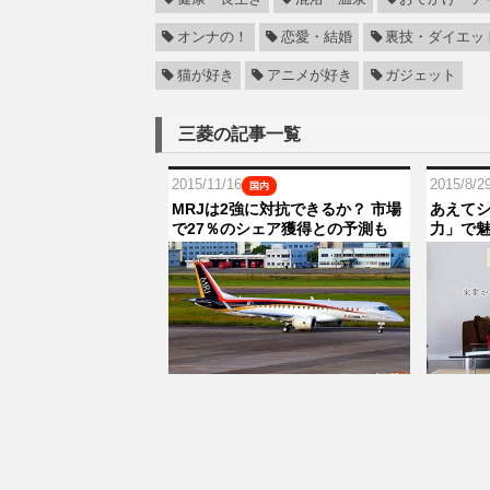
オンナの！
恋愛・結婚
裏技・ダイエッ
猫が好き
アニメが好き
ガジェット
三菱の記事一覧
2015/11/16
2015/8/2
国内
MRJは2強に対抗できるか？ 市場
あえて
で27％のシェア獲得との予測も
力」で