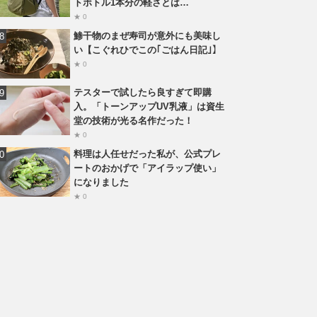
トボトル1本分の軽さとは…
★ 0
鯵干物のまぜ寿司が意外にも美味し
い【こぐれひでこの｢ごはん日記｣】
★ 0
テスターで試したら良すぎて即購
入。「トーンアップUV乳液」は資生
堂の技術が光る名作だった！
★ 0
料理は人任せだった私が、公式プレ
ートのおかげで「アイラップ使い」
になりました
★ 0