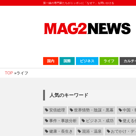
第一線の専門家たちがニッポンに「なぜ？」を問いかける
国内
国際
ビジネス
ライフ
カルチ
TOP
»
ライフ
人気のキーワード
安倍総理
世界情勢・陰謀・黒幕
中国・
事件・事故分析
ビジネス・成功
使える
健康・長生き
混浴・温泉
おでかけ・デ