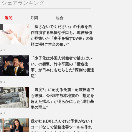
シェアランキング
週間
月間
総合
「探さないでください」の手紙を自
作自演する卑怯な手口も。現役探偵
が見抜いた「妻子を探すDV夫」の依
頼に潜む“本当の狙い”
★ 2
「少子化は外国人労働者で補えばい
い」の衝撃。竹中平蔵の「構造改
革」が日本にもたらした“深刻な後遺
症”
★ 1
「震度7」に耐える免震・耐震技術で
も破損。令和8年熊本地震の「想定を
超えた揺れ」が明らかにした“現行基
準の弱点”
★ 1
我が社もDXしたいけど予算がない！
コードなしで業務改善ツールを作れ