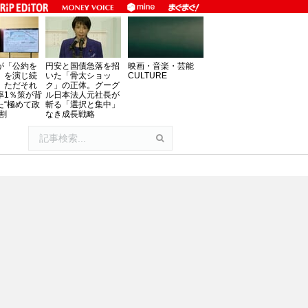
が「公約を
円安と国債急落を招
映画・音楽・芸能
」を演じ続
いた「骨太ショッ
CULTURE
、ただそれ
ク」の正体。グーグ
率1％策が背
ル日本法人元社長が
た“極めて政
斬る「選択と集中」
割
なき成長戦略