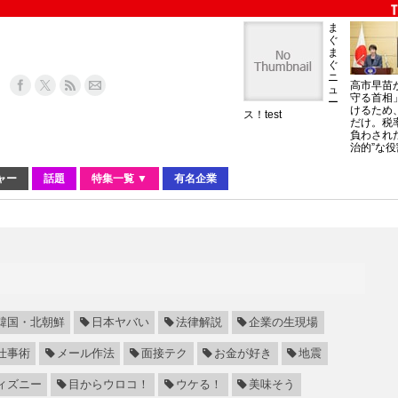
ま
ぐ
ま
ぐ
ニ
高市早苗
ュ
守る首相
ー
けるため
ス！test
だけ。税
負わされ
治的”な役
ャー
話題
特集一覧 ▼
有名企業
韓国・北朝鮮
日本ヤバい
法律解説
企業の生現場
仕事術
メール作法
面接テク
お金が好き
地震
ィズニー
目からウロコ！
ウケる！
美味そう