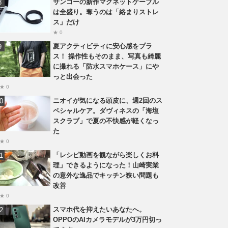
サンコーの新作マグネットケーブル
は全盛り。奪うのは「絡まりストレ
ス」だけ
★ 0
夏アクティビティに安心感をプラ
ス！ 操作性もそのまま、写真も綺麗
に撮れる「防水スマホケース」にや
っと出会った
★ 0
ニオイが気になる頭皮に、週2回のス
ペシャルケア。ダヴィネスの「海塩
スクラブ」で夏の不快感が軽くなっ
た
★ 0
「レシピ動画を観ながら楽しくお料
理」できるようになった！山崎実業
の意外な逸品でキッチン狭い問題も
改善
★ 0
スマホ代を抑えたいあなたへ。
OPPOのAIカメラモデルが3万円切っ