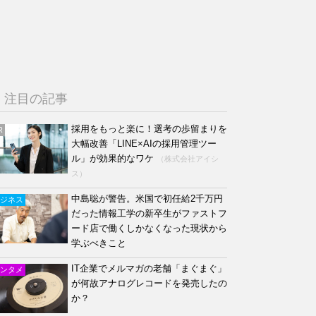
注目の記事
採用をもっと楽に！選考の歩留まりを
R
大幅改善「LINE×AIの採用管理ツー
ル」が効果的なワケ
（株式会社アイシ
ス）
中島聡が警告。米国で初任給2千万円
ジネス
だった情報工学の新卒生がファストフ
ード店で働くしかなくなった現状から
学ぶべきこと
IT企業でメルマガの老舗「まぐまぐ」
ンタメ
が何故アナログレコードを発売したの
か？