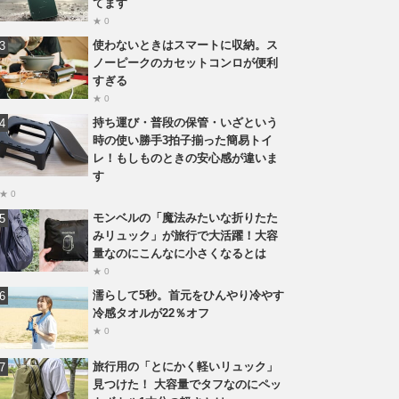
てます
★ 0
使わないときはスマートに収納。ス
ノーピークのカセットコンロが便利
すぎる
★ 0
持ち運び・普段の保管・いざという
時の使い勝手3拍子揃った簡易トイ
レ！もしものときの安心感が違いま
す
★ 0
モンベルの「魔法みたいな折りたた
みリュック」が旅行で大活躍！大容
量なのにこんなに小さくなるとは
★ 0
濡らして5秒。首元をひんやり冷やす
冷感タオルが22％オフ
★ 0
旅行用の「とにかく軽いリュック」
見つけた！ 大容量でタフなのにペッ