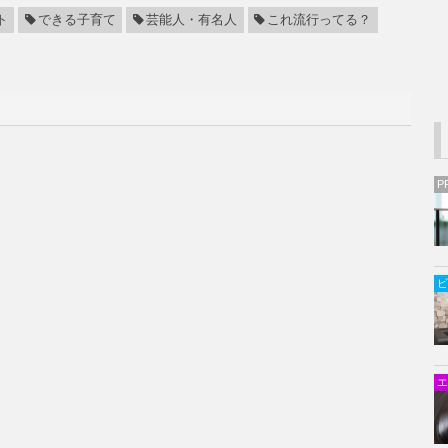
ト
できる子育て
芸能人・有名人
これ流行ってる？
P
ビ
エ