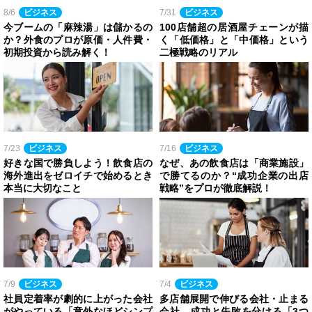
8/6
ビジネス
7/31
ビジネス
今ブームの「麻辣湯」は儲かるの
100店舗超の居酒屋チェーンが描
か？外食のプロが原価・人件費・
く「低価格」と「中価格」という
初期投資から読み解く！
二極戦略のリアル
7/23
ビジネス
7/16
ビジネス
好きな国で勝負しよう！飲食店の
なぜ、あの飲食店は「商業施設」
海外進出をゼロイチで始めるとき
で勝てるのか？“成功企業の出店
本当に大切なこと
戦略”をプロが徹底解説！
7/9
ビジネス
7/4
ビジネス
社員定着率が劇的に上がった会社
多店舗展開で伸びる会社・止まる
がやっている「意外なほどシンプ
会社。成功と失敗を分ける「3つ