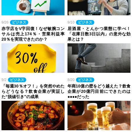
9/26
ビジネス
9/10
ビジネス
赤字店をV字回復！なぜ敏腕コン
居酒屋・とんかつ業態に学べ！
サルは売上174％・営業利益率
「在庫日数3日以内」の意外な効
20％を実現できたのか？
果とは？
9/2
ビジネス
8/20
ビジネス
「毎週30％オフ！」を突然やめた
年商10億の壁をどう越えた？飲食
らどうなる？飲食企業が実証し
企業が20億円目前にできたのは
た“脱値引き”の成果
●●●●だった