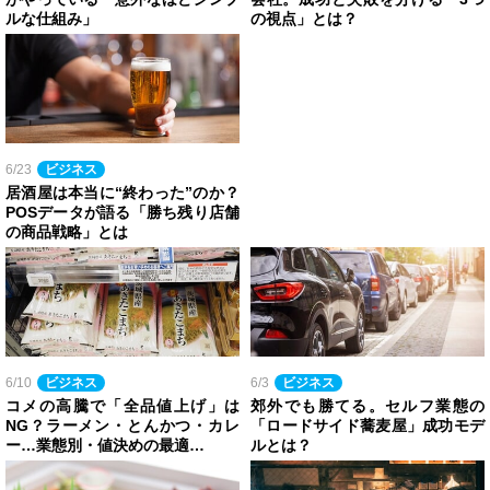
ルな仕組み」
の視点」とは？
6/23
ビジネス
居酒屋は本当に“終わった”のか？
POSデータが語る「勝ち残り店舗
の商品戦略」とは
6/10
ビジネス
6/3
ビジネス
コメの高騰で「全品値上げ」は
郊外でも勝てる。セルフ業態の
NG？ラーメン・とんかつ・カレ
「ロードサイド蕎麦屋」成功モデ
ー…業態別・値決めの最適…
ルとは？