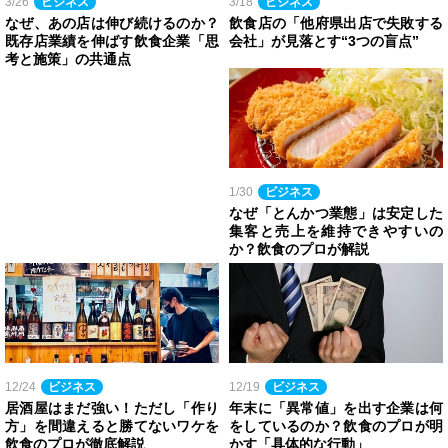
3/26
ビジネス
3/18
ビジネス
なぜ、あの店は伸び続けるのか？
飲食店の「他府県出店で失敗する
既存店業績を伸ばす飲食企業「思
会社」が見落とす“3つの盲点”
考と施策」の共通点
1/30
ビジネス
なぜ「とんかつ業態」は安定した
集客と売上を維持できやすいの
か？飲食のプロが解説
12/24
ビジネス
12/19
ビジネス
居酒屋はまだ強い！ただし「作り
年末に「異常値」を出す企業は何
方」を間違えると勝てないワケを
をしているのか？飲食のプロが明
飲食のプロが徹底解説
かす「具体的な行動」