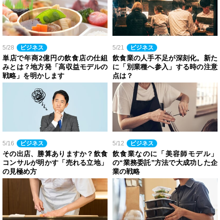
5/28
ビジネス
5/21
ビジネス
単店で年商2億円の飲食店の仕組
飲食業の人手不足が深刻化。新た
みとは？地方発「高収益モデルの
に「別業種へ参入」する時の注意
戦略」を明かします
点は？
5/16
ビジネス
5/12
ビジネス
その出店、勝算ありますか？飲食
飲食業なのに「美容師モデル」
コンサルが明かす「売れる立地」
の“業務委託”方法で大成功した企
の見極め方
業の戦略