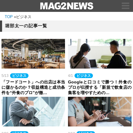
TOP
»
ビジネス
堀部太一の記事一覧
5/13
ビジネス
4/1
ビジネス
「フードコート」への出店は本当
Googleと口コミで勝つ！外食の
に儲かるのか？収益構造と成功条
プロが伝授する「新規で飲食店の
件を“外食のプロ”が徹…
集客を増やすための…