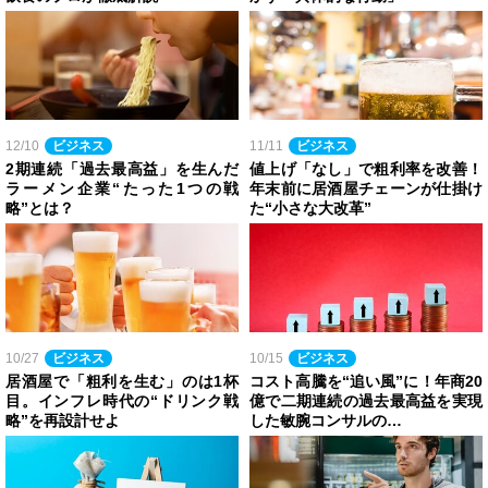
12/10
ビジネス
11/11
ビジネス
2期連続「過去最高益」を生んだ
値上げ「なし」で粗利率を改善！
ラーメン企業“たった1つの戦
年末前に居酒屋チェーンが仕掛け
略”とは？
た“小さな大改革”
10/27
ビジネス
10/15
ビジネス
居酒屋で「粗利を生む」のは1杯
コスト高騰を“追い風”に！年商20
目。インフレ時代の“ドリンク戦
億で二期連続の過去最高益を実現
略”を再設計せよ
した敏腕コンサルの…