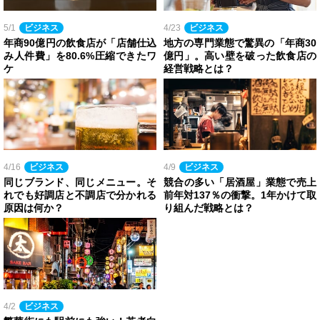
5/1
ビジネス
4/23
ビジネス
年商90億円の飲食店が「店舗仕込
地方の専門業態で驚異の「年商30
み人件費」を80.6%圧縮できたワ
億円」。高い壁を破った飲食店の
ケ
経営戦略とは？
4/16
ビジネス
4/9
ビジネス
同じブランド、同じメニュー。そ
競合の多い「居酒屋」業態で売上
れでも好調店と不調店で分かれる
前年対137％の衝撃。1年かけて取
原因は何か？
り組んだ戦略とは？
4/2
ビジネス