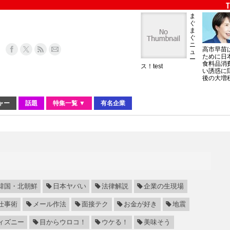
ま
ぐ
ま
ぐ
ニ
高市早苗
ュ
ために日
ー
食料品消
ス！test
い誘惑に
後の大増
ャー
話題
特集一覧 ▼
有名企業
韓国・北朝鮮
日本ヤバい
法律解説
企業の生現場
仕事術
メール作法
面接テク
お金が好き
地震
ィズニー
目からウロコ！
ウケる！
美味そう