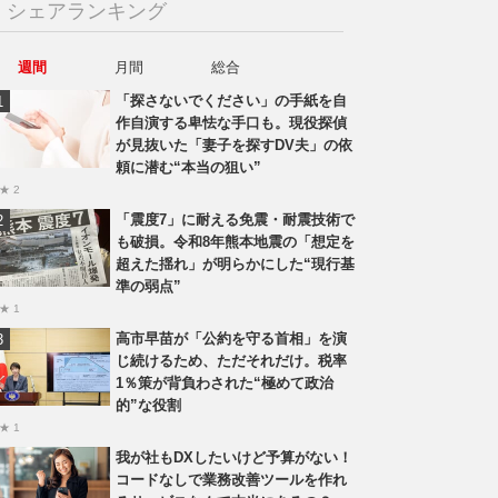
シェアランキング
週間
月間
総合
「探さないでください」の手紙を自
作自演する卑怯な手口も。現役探偵
が見抜いた「妻子を探すDV夫」の依
頼に潜む“本当の狙い”
★ 2
「震度7」に耐える免震・耐震技術で
も破損。令和8年熊本地震の「想定を
超えた揺れ」が明らかにした“現行基
準の弱点”
★ 1
高市早苗が「公約を守る首相」を演
じ続けるため、ただそれだけ。税率
1％策が背負わされた“極めて政治
的”な役割
★ 1
我が社もDXしたいけど予算がない！
コードなしで業務改善ツールを作れ