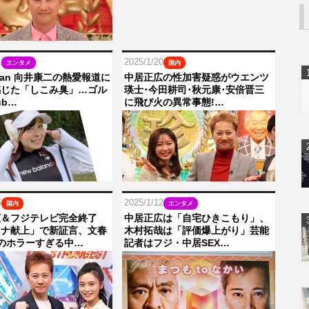
1
2025/1/20
エンタメ
国内
 Man 向井康二の熱愛報道に
中居正広の性加害疑惑がウエンツ
感じた「しこみ臭」…ゴル
瑛士･今田耕司･秋元康･安倍晋三
ub…
に飛び火の異常事態!…
5
2025/1/12
国内
エンタメ
広＆フジテレビ完全終了
中居正広は「自宅ひきこもり」、
アナ献上」で新証言、文春
木村拓哉は「評価爆上がり」芸能
のホラーすぎる中…
記者はフジ・中居SEX…