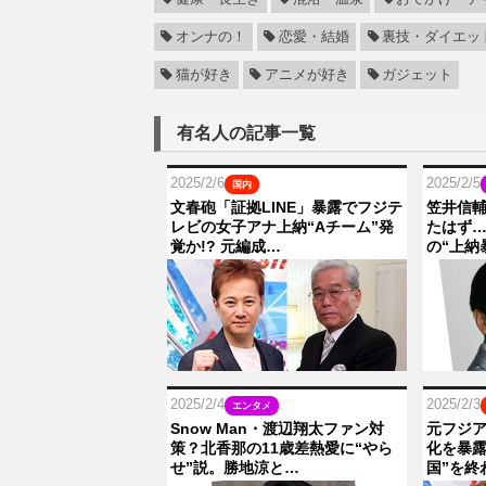
オンナの！
恋愛・結婚
裏技・ダイエッ
猫が好き
アニメが好き
ガジェット
有名人の記事一覧
2025/2/6
2025/2/5
国内
文春砲「証拠LINE」暴露でフジテ
笠井信
レビの女子アナ上納“Aチーム”発
たはず
覚か!? 元編成…
の“上納
2025/2/4
2025/2/3
エンタメ
Snow Man・渡辺翔太ファン対
元フジ
策？北香那の11歳差熱愛に“やら
化を暴露
せ”説。勝地涼と…
国”を終