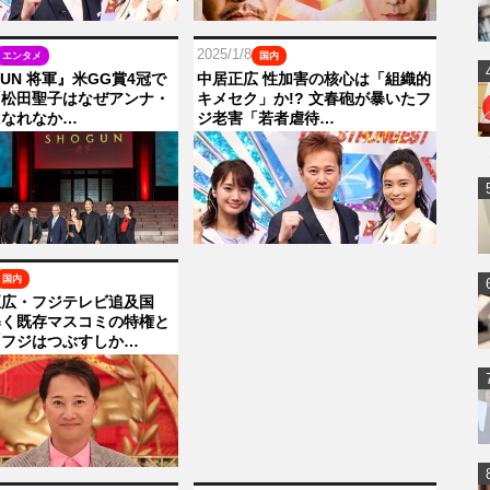
2025/1/8
エンタメ
国内
GUN 将軍』米GG賞4冠で
中居正広 性加害の核心は「組織的
「松田聖子はなぜアンナ・
キメセク」か!? 文春砲が暴いたフ
になれなか…
ジ老害「若者虐待…
国内
正広・フジテレビ追及国
暴く既存マスコミの特権と
「フジはつぶすしか…