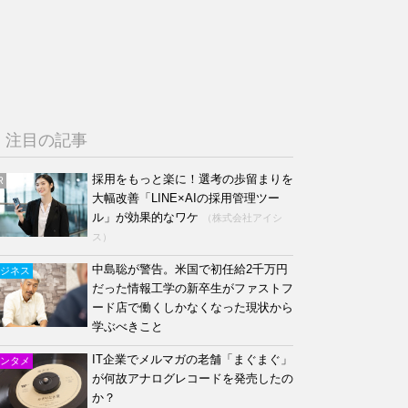
注目の記事
採用をもっと楽に！選考の歩留まりを
R
大幅改善「LINE×AIの採用管理ツー
ル」が効果的なワケ
（株式会社アイシ
ス）
中島聡が警告。米国で初任給2千万円
ジネス
だった情報工学の新卒生がファストフ
ード店で働くしかなくなった現状から
学ぶべきこと
IT企業でメルマガの老舗「まぐまぐ」
ンタメ
が何故アナログレコードを発売したの
か？