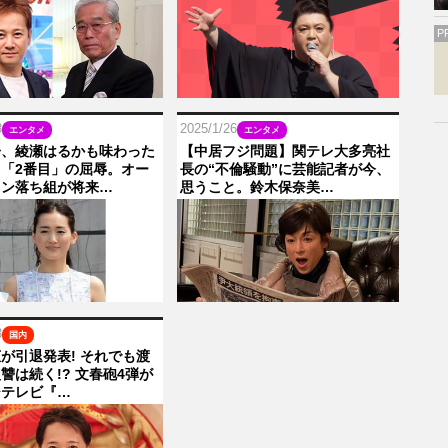
P
8
2025/1/26
エンタメ
エンタメ
子、綾瀬はるかも味わった
【中居フジ問題】関テレ大多亮社
「2番目」の屈辱。オー
長の“不倫騒動”に芸能記者が今、
ョン落ち組が将来…
思うこと。鈴木保奈美…
3
国内
が引退発表! それでも渡
讐は続く!? 文春砲4弾が
ジテレビ『…