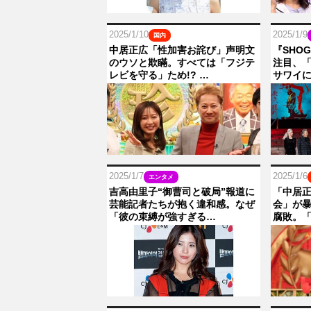
2025/1/10
2025/1/9
国内
中居正広「性加害お詫び」声明文
『SHO
のウソと欺瞞。すべては「フジテ
注目、
レビを守る」ため!? …
サワイ
2025/1/7
2025/1/6
エンタメ
吉高由里子“御曹司と破局”報道に
「中居
芸能記者たちが抱く違和感。なぜ
会」が
「彼の束縛が強すぎる…
腐敗。