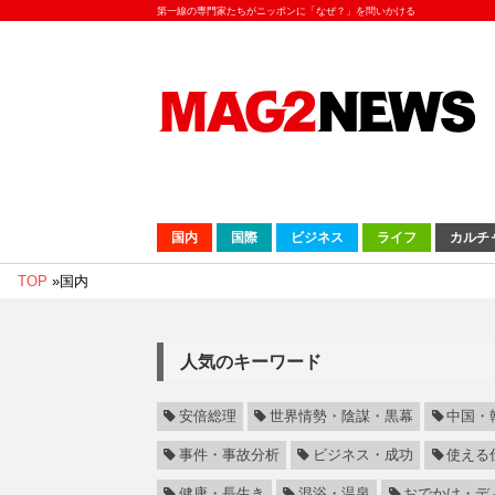
第一線の専門家たちがニッポンに「なぜ？」を問いかける
国内
国際
ビジネス
ライフ
カルチ
TOP
»
国内
人気のキーワード
安倍総理
世界情勢・陰謀・黒幕
中国・
事件・事故分析
ビジネス・成功
使える
健康・長生き
混浴・温泉
おでかけ・デ