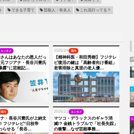
ト
できる子育て
芸能人・有名人
これ流行ってる？
2025/2/4
エンタメ
国内
輔さんはあなたの恩人だっ
【精神科医・和田秀樹】フジテレ
P
…元フジアナ・長谷川豊氏
ビ復活の鍵は「高齢者向け番組」
暴露”に芸能記…
老害排除と真逆の老人優…
ビ
2025/2/2
国内
エンタメ
アナ・長谷川豊氏が上納文
マツコ・デラックスのギャラ消
エ
! フジテレビ“日枝帝
滅!? 金銭トラブルで「社長失踪」
わらせる「長谷…
の衝撃…なぜ芸能事務…