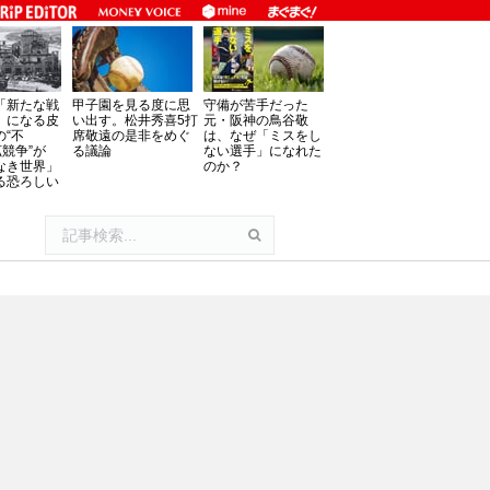
「新たな戦
甲子園を見る度に思
守備が苦手だった
」になる皮
い出す。松井秀喜5打
元・阪神の鳥谷敬
の“不
席敬遠の是非をめぐ
は、なぜ「ミスをし
拡競争”が
る議論
ない選手」になれた
なき世界」
のか？
る恐ろしい