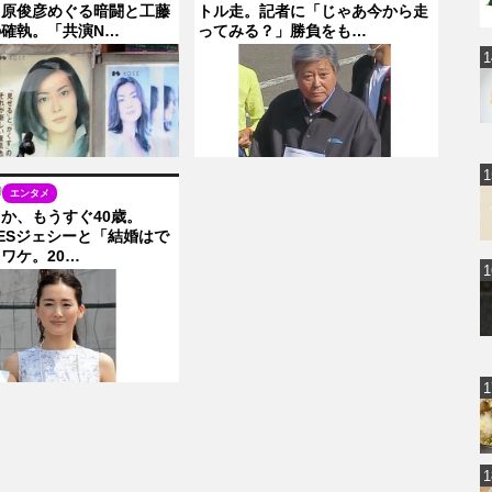
田原俊彦めぐる暗闘と工藤
トル走。記者に「じゃあ今から走
確執。「共演N…
ってみる？」勝負をも…
9
エンタメ
か、もうすぐ40歳。
ONESジェシーと「結婚はで
ワケ。20…