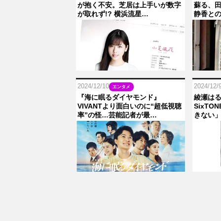
が抱く不安。芝居は上手いが数字
蘇る、
が取れず!? 横浜流星…
静香との
2024/12/10
2024/12/
エンタメ
『海に眠るダイヤモンド』
綾瀬はる
VIVANTより面白いのに“超低視聴
SixT
率”の怪…芸能記者が最…
きない」