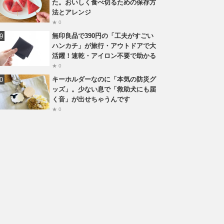
た。おいしく食べ切るための保存方
法とアレンジ
★ 0
無印良品で390円の「工夫がすごい
ハンカチ」が旅行・アウトドアで大
活躍！速乾・アイロン不要で助かる
★ 0
キーホルダーなのに「本気の防災グ
ッズ」。少ない息で「救助犬にも届
く音」が出せちゃうんです
★ 0