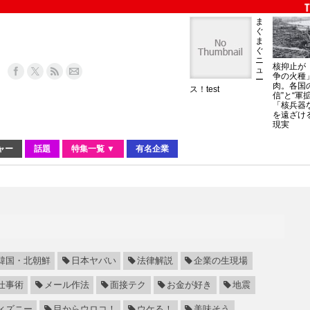
ま
ぐ
ま
ぐ
ニ
核抑止が
ュ
争の火種
ー
肉。各国
ス！test
信”と“軍
「核兵器
を遠ざけ
現実
ャー
話題
特集一覧 ▼
有名企業
韓国・北朝鮮
日本ヤバい
法律解説
企業の生現場
仕事術
メール作法
面接テク
お金が好き
地震
ィズニー
目からウロコ！
ウケる！
美味そう