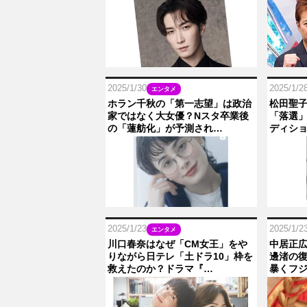
2025/1/30
2025/1/2
エンタメ
ホラン千秋の「第一志望」は政治
松田聖
家ではなく大女優？Nスタ卒業後
「落選」
の「蓮舫化」が予測され…
ディシ
2025/1/23
2025/1/2
エンタメ
川口春奈はなぜ「CM女王」をや
中居正広
りながら日テレ「土ドラ10」枠を
邊渚の復
救えたのか？ドラマ『…
暴くフ