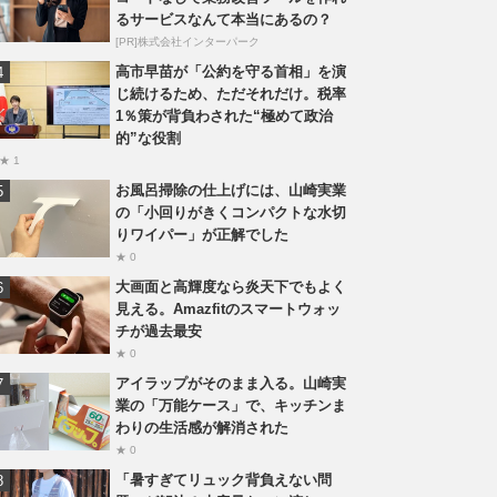
るサービスなんて本当にあるの？
[PR]株式会社インターパーク
高市早苗が「公約を守る首相」を演
じ続けるため、ただそれだけ。税率
1％策が背負わされた“極めて政治
的”な役割
★ 1
お風呂掃除の仕上げには、山崎実業
の「小回りがきくコンパクトな水切
りワイパー」が正解でした
★ 0
大画面と高輝度なら炎天下でもよく
見える。Amazfitのスマートウォッ
チが過去最安
★ 0
アイラップがそのまま入る。山崎実
業の「万能ケース」で、キッチンま
わりの生活感が解消された
★ 0
「暑すぎてリュック背負えない問