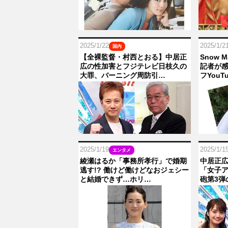
2025/1/22
2025/1/2
国内
【全裸監督・村西とおる】中居正
Snow
広の性加害とフジテレビ日枝久の
記者が
大罪、バーニング周防引…
フYouT
2025/1/19
2025/1/1
エンタメ
綾瀬はるか「事務所孝行」で婚期
中居正
逃す!? 働けど働けどなおジェシー
「女子
と結婚できず…ホリ…
砲第3弾