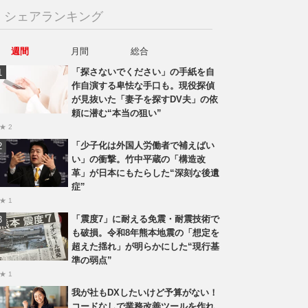
シェアランキング
週間
月間
総合
「探さないでください」の手紙を自
作自演する卑怯な手口も。現役探偵
が見抜いた「妻子を探すDV夫」の依
頼に潜む“本当の狙い”
★ 2
「少子化は外国人労働者で補えばい
い」の衝撃。竹中平蔵の「構造改
革」が日本にもたらした“深刻な後遺
症”
★ 1
「震度7」に耐える免震・耐震技術で
も破損。令和8年熊本地震の「想定を
超えた揺れ」が明らかにした“現行基
準の弱点”
★ 1
我が社もDXしたいけど予算がない！
コードなしで業務改善ツールを作れ