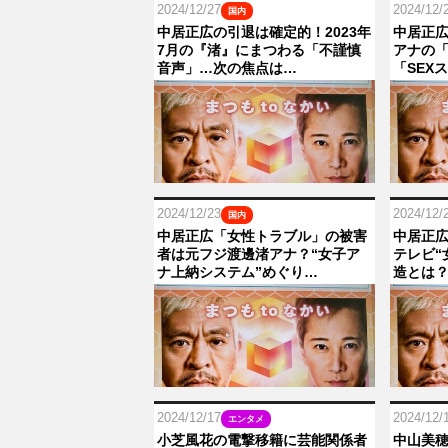
2024/12/27
2024/12/
国内
中居正広の引退は確定的！2023年
中居正
7月の『渚』にまつわる「不謹慎
アナの「
音声」…次の焦点は…
「SEX
2024/12/23
2024/12/
国内
中居正広「女性トラブル」の被害
中居正広
者は元フジ渡邊渚アナ？“女子ア
テレビ“
ナ上納システム”めぐり…
造とは
2024/12/17
2024/12/
エンタメ
小芝風花の電撃移籍に芸能関係者
中山美