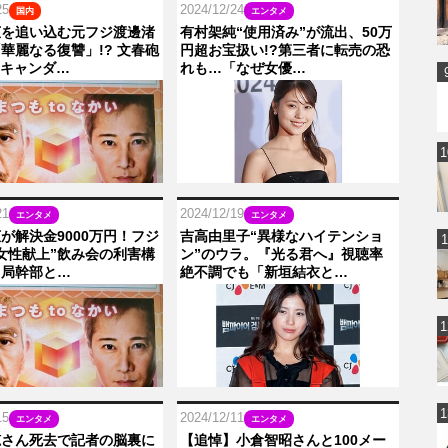
25
2024/12/24
国内
エンタメ
広を追い込む元フジ渡邊渚
有村架純“使用済み”が流出、50万
華麗なる復讐」!? 文春砲
円超お宝扱い!?第三者に転売の恐
スキャンダ…
れも…「なぜ女優…
21
2024/12/19
エンタメ
エンタメ
が解決金9000万円！フジ
吉高由里子“異様なハイテンショ
女性献上”飲み会の利害構
ン”のウラ。『光る君へ』視聴率
？局幹部と…
絶不調でも「新垣結衣と…
15
2024/12/11
エンタメ
エンタメ
穂さん死去で記者の脳裏に
【追悼】小倉智昭さんと100メー