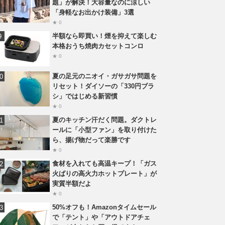
題」が解決！大容量なのに涼しい
「身軽なお出かけ装備」3選
★ 0
半額なら即買い！煙を抑えて楽しむ
本格おうち焼肉カセットコンロ
★ 0
夏の足元のニオイ・ガサガサ問題を
リセット！ダイソーの「330円ブラ
シ」ではじめる新習慣
★ 0
夏のキッチン汗だく問題。ダクトレ
ールに「小型ファン」を取り付けた
ら、揚げ物だって楽勝です
★ 0
食材を入れても高温キープ！「ガス
火ばりの高火力ホットプレート」が
実質半額だよ
★ 0
50%オフも！Amazonタイムセール
で「テント」や「アウトドアチェ