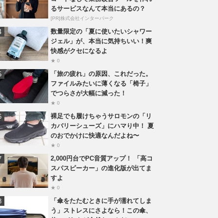
るサービスなんて本当にあるの？
[PR]株式会社インターパーク
数量限定の「夏に使いたいシャワー
ジェル」が、本当に気持ちいい！爽
快感がクセになるよ
★ 0
「旅の疲れ」の原因、これだった。
ファイルみたいに薄くなる「椅子」
でつらさが大幅に減った！
★ 0
裸足でも履けちゃうサロモンの「リ
カバリーシューズ」にハマり中！ 夏
のおでかけに快適なんだよね〜
★ 0
2,000円台でPC音質アップ！ 「高コ
スパスピーカー」の進化版が出てま
すよ
★ 0
「傘をたたむときに手が濡れてしま
う」ストレスにさよなら！この傘、