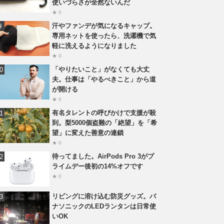
使いづらさが全然ないんだ
★ 0
汗やファンデが気になるキャップ。
専用ネットを使ったら、洗濯機で気
軽に洗えるようになりました
★ 0
「やりたいこと」がなくても大丈
夫。仕事は「やるべきこと」から道
が開ける
★ 0
有名タレントの呼びかけで支援が殺
到。梨5000個盗難の「絶望」を「希
望」に変えた善意の連鎖
★ 0
待ってました。AirPods Pro 3がプ
ライムデー後初の14%オフです
★ 0
リビングに溶け込む防災グッズ。パ
ナソニックのLEDランタンは日常使
いOK