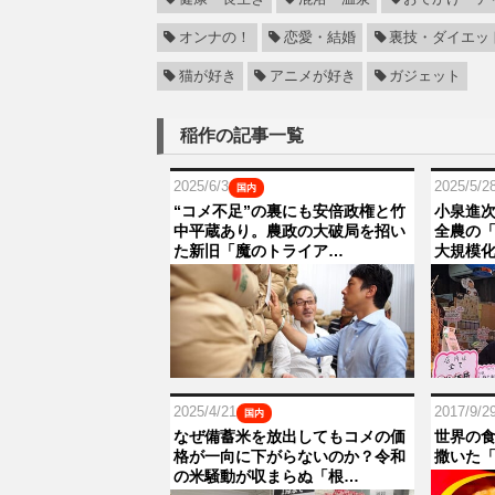
オンナの！
恋愛・結婚
裏技・ダイエッ
猫が好き
アニメが好き
ガジェット
稲作の記事一覧
2025/6/3
2025/5/2
国内
“コメ不足”の裏にも安倍政権と竹
小泉進次
中平蔵あり。農政の大破局を招い
全農の
た新旧「魔のトライア…
大規模
2025/4/21
2017/9/2
国内
なぜ備蓄米を放出してもコメの価
世界の
格が一向に下がらないのか？令和
撒いた
の米騒動が収まらぬ「根…