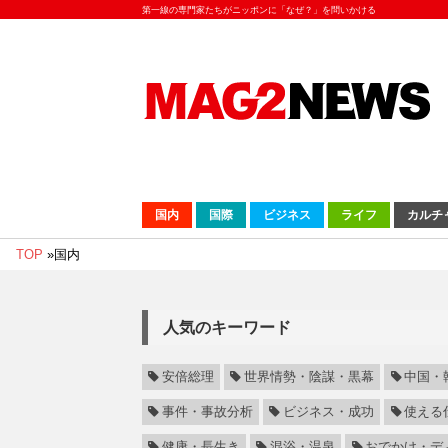
第一線の専門家たちがニッポンに「なぜ？」を問いかける
国内
国際
ビジネス
ライフ
カルチ
TOP
»
国内
人気のキーワード
安倍総理
世界情勢・陰謀・黒幕
中国・
事件・事故分析
ビジネス・成功
使える
健康・長生き
混浴・温泉
おでかけ・デ