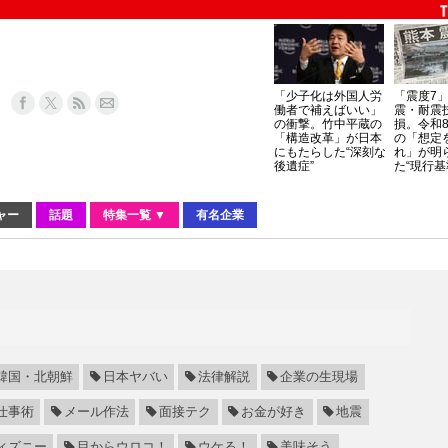
「少子化は外国人労
「震度7
働者で補えばいい」
震・耐震
の衝撃。竹中平蔵の
損。令和
「構造改革」が日本
の「想定
にもたらした“深刻な
れ」が明
後遺症”
た“現行基
ャー
話題
特集一覧 ▼
有名企業
韓国・北朝鮮
日本ヤバい
法律解説
企業の生現場
仕事術
メール作法
面接テク
お金が好き
地震
ィズニー
目からウロコ！
ウケる！
美味そう