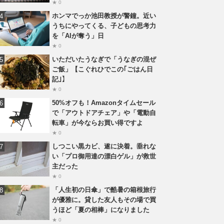
★ 0
ホンマでっか池田教授が警鐘。近い
うちにやってくる、子どもの思考力
を「AIが奪う」日
★ 0
いただいたうなぎで「うなぎの混ぜ
ご飯」【こぐれひでこの｢ごはん日
記｣】
★ 0
50%オフも！Amazonタイムセール
で「アウトドアチェア」や「電動自
転車」が今ならお買い得ですよ
★ 0
しつこい黒カビ、遂に決着。垂れな
い「プロ御用達の漂白ゲル」が救世
主だった
★ 0
「人生初の日傘」で酷暑の箱根旅行
が優雅に。貸した友人もその場で買
うほど「夏の相棒」になりました
★ 0