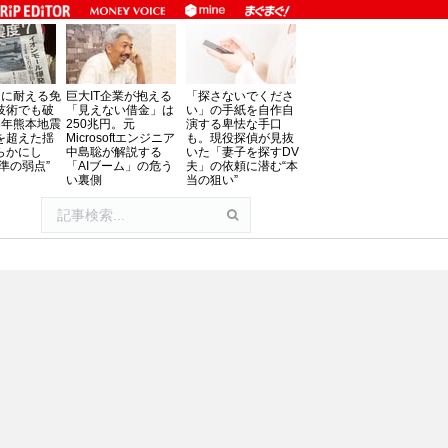
」に耐える免
巨大IT企業が抱える
「探さないでくださ
技術でも破
「見えない借金」は
い」の手紙を自作自
8年熊本地震
250兆円。元
演する卑怯な手口
を超えた揺
Microsoftエンジニア
も。現役探偵が見抜
らかにし
中島聡が解説する
いた「妻子を探すDV
準の弱点”
「AIブーム」の危う
夫」の依頼に潜む“本
い裏側
当の狙い”