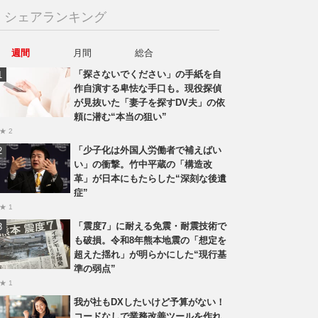
シェアランキング
週間
月間
総合
「探さないでください」の手紙を自
作自演する卑怯な手口も。現役探偵
が見抜いた「妻子を探すDV夫」の依
頼に潜む“本当の狙い”
★ 2
「少子化は外国人労働者で補えばい
い」の衝撃。竹中平蔵の「構造改
革」が日本にもたらした“深刻な後遺
症”
★ 1
「震度7」に耐える免震・耐震技術で
も破損。令和8年熊本地震の「想定を
超えた揺れ」が明らかにした“現行基
準の弱点”
★ 1
我が社もDXしたいけど予算がない！
コードなしで業務改善ツールを作れ