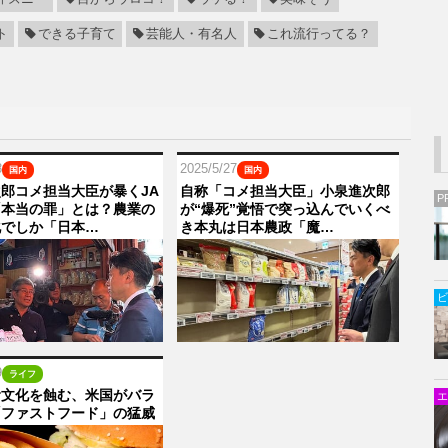
ト
できる子育て
芸能人・有名人
これ流行ってる？
8
2025/5/27
国内
国内
郎コメ担当大臣が暴くJA
自称「コメ担当大臣」小泉進次郎
P
「本当の罪」とは？農業の
が“爆死”覚悟で突っ込んでいくべ
化でしか「日本…
き本丸は日本農政「魔…
ビ
9
ライフ
食文化を蝕む、米国がバラ
エ
「ファストフード」の猛威