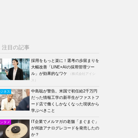
注目の記事
採用をもっと楽に！選考の歩留まりを
R
大幅改善「LINE×AIの採用管理ツー
ル」が効果的なワケ
（株式会社アイシ
ス）
中島聡が警告。米国で初任給2千万円
ジネス
だった情報工学の新卒生がファストフ
ード店で働くしかなくなった現状から
学ぶべきこと
IT企業でメルマガの老舗「まぐまぐ」
ンタメ
が何故アナログレコードを発売したの
か？