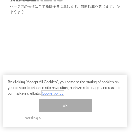
ページ内の商標は全て商標権者に属します。無断転載を禁じます。 ©
まぐまぐ！
By clicking “Accept All Cookies”, you agree to the storing of cookies on
your device to enhance site navigation, analyze site usage, and assist in
our marketing efforts.
Coolie policy
ok
settings