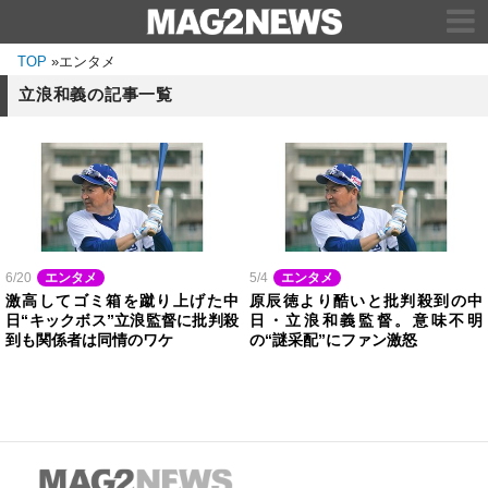
TOP
»
エンタメ
立浪和義の記事一覧
6/20
エンタメ
5/4
エンタメ
激高してゴミ箱を蹴り上げた中
原辰徳より酷いと批判殺到の中
日“キックボス”立浪監督に批判殺
日・立浪和義監督。意味不明
到も関係者は同情のワケ
の“謎采配”にファン激怒