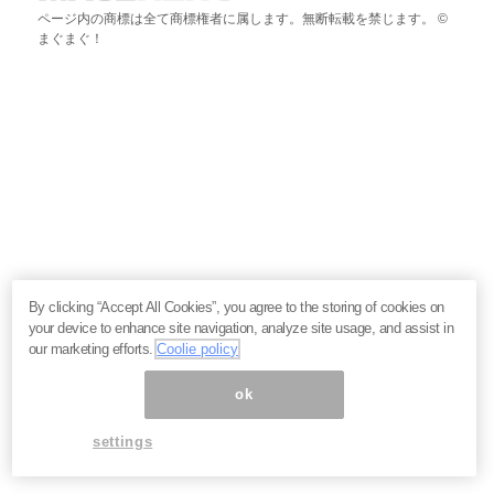
ページ内の商標は全て商標権者に属します。無断転載を禁じます。 ©
まぐまぐ！
By clicking “Accept All Cookies”, you agree to the storing of cookies on
your device to enhance site navigation, analyze site usage, and assist in
our marketing efforts.
Coolie policy
ok
settings