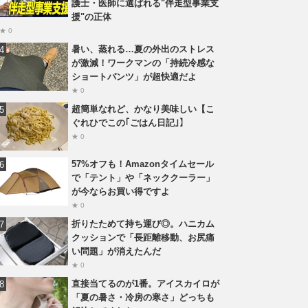
護士・医師に選ばれる"伴走型事業支
援"の正体
★ 0
暑い、蒸れる…夏の外出のストレス
が激減！ワークマンの「持続冷感な
ショートパンツ」が超快適だよ
★ 0
超簡単なれど、かなり美味しい【こ
ぐれひでこの｢ごはん日記｣】
★ 0
57%オフも！Amazonタイムセール
で「テント」や「ネッククーラー」
が今ならお買い得ですよ
★ 0
折りたためて持ち運び◎。ハニカム
クッションで「長距離移動、お尻痛
い問題」が消えたんだ
★ 0
直接当てるのが1番。アイスカイロが
「夏の暑さ・冷房の寒さ」どっちも