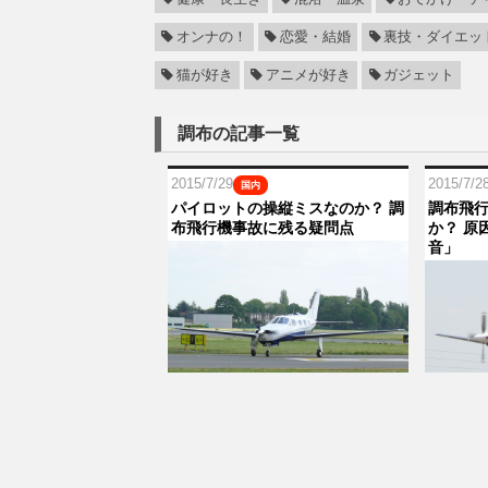
オンナの！
恋愛・結婚
裏技・ダイエッ
猫が好き
アニメが好き
ガジェット
調布の記事一覧
2015/7/29
2015/7/2
国内
パイロットの操縦ミスなのか？ 調
調布飛
布飛行機事故に残る疑問点
か？ 原
音」