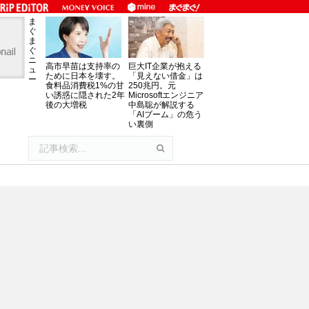
ま
ぐ
ま
ぐ
ニ
高市早苗は支持率の
巨大IT企業が抱える
ュ
ために日本を壊す。
「見えない借金」は
ー
食料品消費税1%の甘
250兆円。元
い誘惑に隠された2年
Microsoftエンジニア
後の大増税
中島聡が解説する
「AIブーム」の危う
い裏側