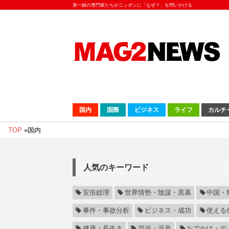
第一線の専門家たちがニッポンに「なぜ？」を問いかける
国内
国際
ビジネス
ライフ
カルチ
TOP
»
国内
人気のキーワード
安倍総理
世界情勢・陰謀・黒幕
中国・
事件・事故分析
ビジネス・成功
使える
健康・長生き
混浴・温泉
おでかけ・デ