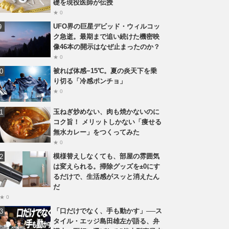
礎を現役医師が伝授
★ 0
UFO界の巨星デビッド・ウィルコッ
ク急逝。最期まで追い続けた機密映
像46本の開示はなぜ止まったのか？
★ 0
被れば体感−15℃。夏の炎天下を乗
り切る「冷感ポンチョ」
★ 0
玉ねぎ炒めない、肉も焼かないのに
コク旨！ メリットしかない「痩せる
無水カレー」をつくってみた
★ 0
模様替えしなくても、部屋の雰囲気
は変えられる。掃除グッズを±0にす
るだけで、生活感がスッと消えたん
だ
★ 0
「口だけでなく、手も動かす」──ス
タイル・エッジ島田雄左が語る、弁