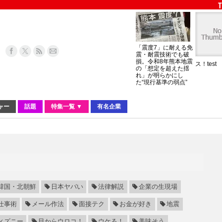
「震度7」に耐える免
震・耐震技術でも破
損。令和8年熊本地震
ス！test
の「想定を超えた揺
れ」が明らかにし
た“現行基準の弱点”
ャー
話題
特集一覧 ▼
有名企業
韓国・北朝鮮
日本ヤバい
法律解説
企業の生現場
仕事術
メール作法
面接テク
お金が好き
地震
ィズニー
目からウロコ！
ウケる！
美味そう