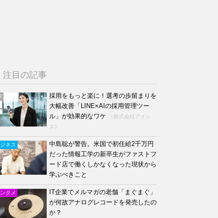
注目の記事
採用をもっと楽に！選考の歩留まりを
R
大幅改善「LINE×AIの採用管理ツー
ル」が効果的なワケ
（株式会社アイシ
ス）
中島聡が警告。米国で初任給2千万円
ジネス
だった情報工学の新卒生がファストフ
ード店で働くしかなくなった現状から
学ぶべきこと
IT企業でメルマガの老舗「まぐまぐ」
ンタメ
が何故アナログレコードを発売したの
か？