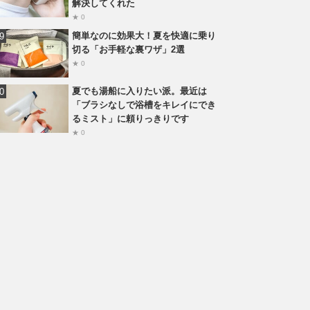
解決してくれた
★ 0
簡単なのに効果大！夏を快適に乗り
切る「お手軽な裏ワザ」2選
★ 0
夏でも湯船に入りたい派。最近は
「ブラシなしで浴槽をキレイにでき
るミスト」に頼りっきりです
★ 0