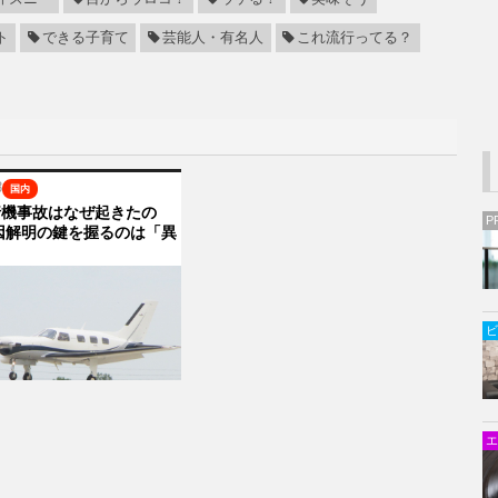
ト
できる子育て
芸能人・有名人
これ流行ってる？
8
国内
行機事故はなぜ起きたの
P
因解明の鍵を握るのは「異
ビ
エ