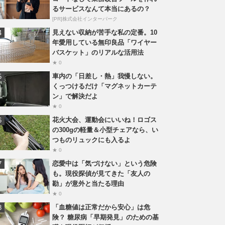
るサービスなんて本当にあるの？
[PR]株式会社インターパーク
見えない収納が苦手な私の定番。10
年愛用している無印良品「ワイヤー
バスケット」のリアルな活用法
★ 0
車内の「日差し・熱」我慢しない。
くっつけるだけ「マグネットカーテ
ン」で解決だよ
★ 0
花火大会、運動会にいいね！ロゴス
の300gの軽量＆小型チェアなら、い
つものリュックにも入るよ
★ 0
恋愛中は「気づけない」という危険
も。現役探偵が見てきた「友人の
勘」が意外と当たる理由
★ 0
「血糖値は正常だから安心」は危
険？ 糖尿病「早期発見」のための基