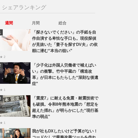
シェアランキング
週間
月間
総合
「探さないでください」の手紙を自
作自演する卑怯な手口も。現役探偵
が見抜いた「妻子を探すDV夫」の依
頼に潜む“本当の狙い”
★ 2
「少子化は外国人労働者で補えばい
い」の衝撃。竹中平蔵の「構造改
革」が日本にもたらした“深刻な後遺
症”
★ 1
「震度7」に耐える免震・耐震技術で
も破損。令和8年熊本地震の「想定を
超えた揺れ」が明らかにした“現行基
準の弱点”
★ 1
我が社もDXしたいけど予算がない！
コードなしで業務改善ツールを作れ