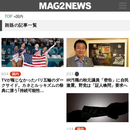
TOP
»
国内
賄賂の記事一覧
8/14
国内
2/13
TVが報じなかったパリ五輪のダー
IR汚職の秋元議員「密告」に自民
クサイド。カネとルッキズムの祭
激震。野党は「証人喚問」要求へ
典に漂う｢持続可能性…
1/14
国内