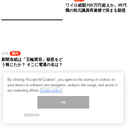
ワイロ総額700万円超えか。IR汚
職の秋元議員再逮捕で深まる疑惑
5/18
国内
新聞各紙は「五輪買収」疑惑をど
う報じたか？ そこに電通の名は？
By clicking “Accept All Cookies”, you agree to the storing of cookies on
your device to enhance site navigation, analyze site usage, and assist in
our marketing efforts.
Coolie policy
ok
ページ内の商標は全て商標権者に属します。無断転載を禁じます。 ©
settings
まぐまぐ！