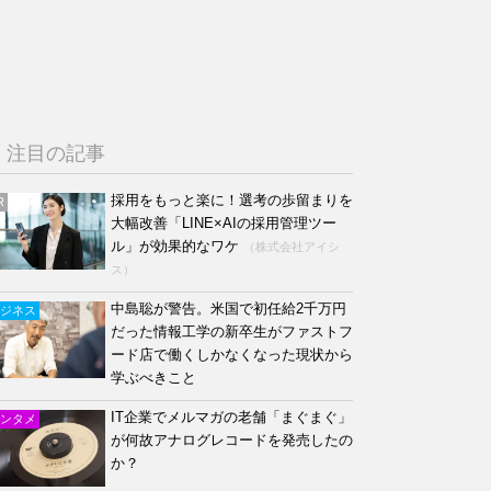
注目の記事
採用をもっと楽に！選考の歩留まりを
R
大幅改善「LINE×AIの採用管理ツー
ル」が効果的なワケ
（株式会社アイシ
ス）
中島聡が警告。米国で初任給2千万円
ジネス
だった情報工学の新卒生がファストフ
ード店で働くしかなくなった現状から
学ぶべきこと
IT企業でメルマガの老舗「まぐまぐ」
ンタメ
が何故アナログレコードを発売したの
か？