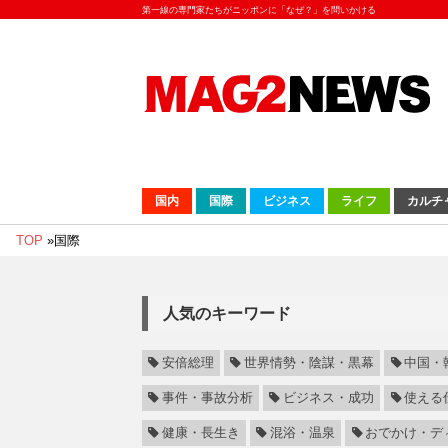
第一線の専門家たちがニッポンに「なぜ？」を問いかける
国内
国際
ビジネス
ライフ
カルチ
TOP
»
国際
人気のキーワード
安倍総理
世界情勢・陰謀・黒幕
中国・
事件・事故分析
ビジネス・成功
使える
健康・長生き
混浴・温泉
おでかけ・デ