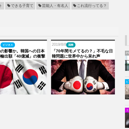
ト
できる子育て
芸能人・有名人
これ流行ってる？
1
2019/8/8
ビジネス
国際
動の影響か。韓国への日本
「70年間モメてるの？」不毛な日
P
輸出額「40億減」の衝撃
韓問題に世界中から呆れ声
ビ
エ