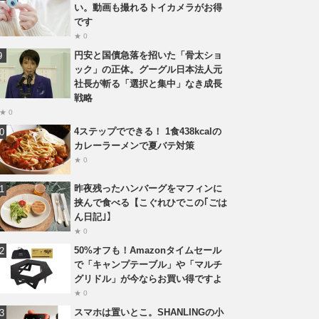
い。動画も撮れるトイカメラがお得
です
★ 0
円安と国債急落を招いた「骨太ショ
ック」の正体。グーグル日本法人元
社長が斬る「選択と集中」なき成長
戦略
★ 0
4ステップでできる！ 1食438kcalの
カレーラーメンで夏バテ対策
★ 0
昨夜残ったハンバーグをマフィンに
挟んで食べる【こぐれひでこの｢ごは
ん日記｣】
★ 0
50%オフも！Amazonタイムセール
で「キャンプテーブル」や「マルチ
グリドル」が今ならお買い得ですよ
★ 0
スマホは置いとこ。SHANLINGの小