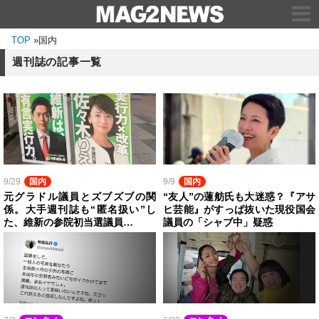
TOP
»
国内
週刊誌の記事一覧
9/29
国内
9/9
国内
元グラドル議員とズブズブの関
“友人”の蓮舫氏も大迷惑？『アサ
係。大手週刊誌も“匿名扱い”し
ヒ芸能』がすっぱ抜いた現役国会
た、維新の参院初当選議員…
議員の「シャブ中」疑惑