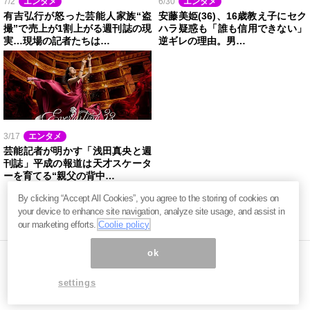
7/2
エンタメ
6/30
エンタメ
有吉弘行が怒った芸能人家族“盗
安藤美姫(36)、16歳教え子にセク
撮”で売上が1割上がる週刊誌の現
ハラ疑惑も「誰も信用できない」
実…現場の記者たちは…
逆ギレの理由。男…
3/17
エンタメ
芸能記者が明かす「浅田真央と週
刊誌」平成の報道は天才スケータ
ーを育てる“親父の背中…
By clicking “Accept All Cookies”, you agree to the storing of cookies on
your device to enhance site navigation, analyze site usage, and assist in
our marketing efforts.
Coolie policy
ok
settings
ページ内の商標は全て商標権者に属します。無断転載を禁じます。 ©
まぐまぐ！