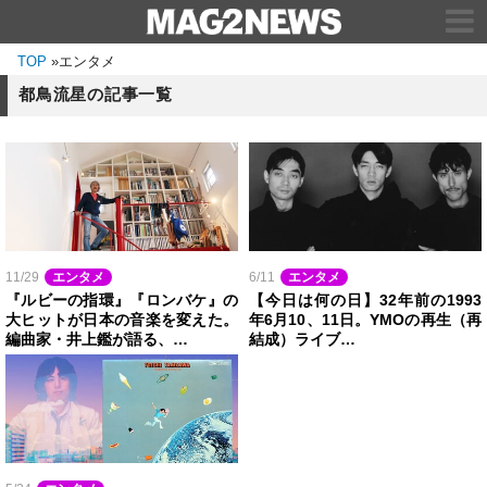
TOP
»
エンタメ
都鳥流星の記事一覧
11/29
エンタメ
6/11
エンタメ
『ルビーの指環』『ロンバケ』の
【今日は何の日】32年前の1993
大ヒットが日本の音楽を変えた。
年6月10、11日。YMOの再生（再
編曲家・井上鑑が語る、…
結成）ライブ…