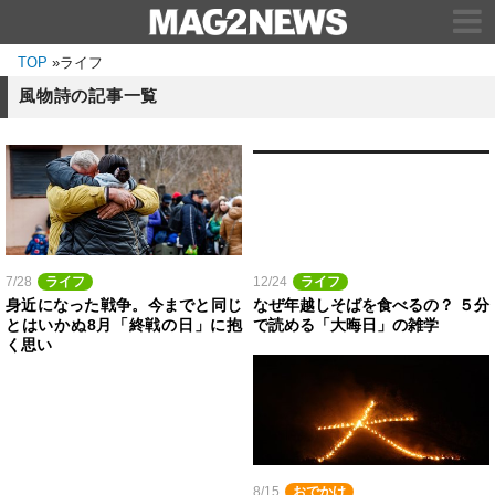
TOP
»
ライフ
風物詩の記事一覧
7/28
ライフ
12/24
ライフ
身近になった戦争。今までと同じ
なぜ年越しそばを食べるの？ ５分
とはいかぬ8月「終戦の日」に抱
で読める「大晦日」の雑学
く思い
8/15
おでかけ