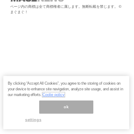
ページ内の商標は全て商標権者に属します。無断転載を禁じます。 ©
まぐまぐ！
By clicking “Accept All Cookies”, you agree to the storing of cookies on
your device to enhance site navigation, analyze site usage, and assist in
our marketing efforts.
Coolie policy
ok
settings