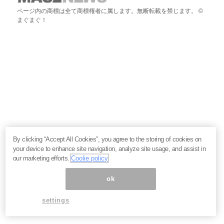
ページ内の商標は全て商標権者に属します。無断転載を禁じます。 ©
まぐまぐ！
By clicking “Accept All Cookies”, you agree to the storing of cookies on
your device to enhance site navigation, analyze site usage, and assist in
our marketing efforts.
Coolie policy
ok
settings