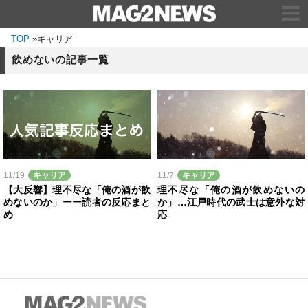
TOP
»
キャリア
飲めないの記事一覧
11/19
キャリア
11/7
キャリア
【大反響】理不尽な「俺の酒が飲
理不尽な「俺の酒が飲めないの
めないのか」ーー読者の反応まと
か」…江戸時代の武士は意外な対
め
応