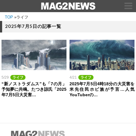
TOP
»
ライフ
2025年7月5日の記事一覧
5/29
ライフ
4/21
ライフ
“新ノストラダムス”も「7の月」
2025年7月5日4時18分の大災害を
予知夢に共鳴。たつき諒氏「2025
米先住民ホピ族が予言…人気
年7月5日大災害…
YouTuberの…