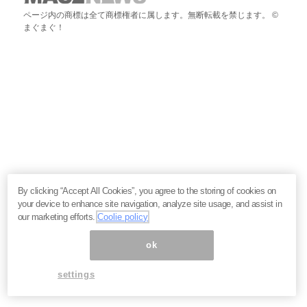
ページ内の商標は全て商標権者に属します。無断転載を禁じます。 ©
まぐまぐ！
By clicking “Accept All Cookies”, you agree to the storing of cookies on
your device to enhance site navigation, analyze site usage, and assist in
our marketing efforts.
Coolie policy
ok
settings