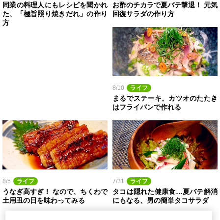
同業の料理人にもレシピを聞かれ
お酢のチカラで夏バテ撃退！ 元気
た、「極旨照り焼きだれ」の作り
回復サラダの作り方
方
8/10
ライフ
まるでステーキ。カツオのたたき
はフライパンで作れる
8/5
ライフ
7/31
ライフ
うなぎ高すぎ！ なので、ちくわで
タコは隠れた健康食…夏バテ解消
土用丑の日を味わってみる
にもなる、男の簡単タコサラダ