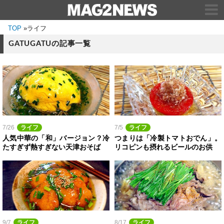
TOP
»
ライフ
GATUGATUの記事一覧
7/26
ライフ
7/5
ライフ
人気中華の「和」バージョン？冷
つまりは「冷製トマトおでん」。
たすぎず熱すぎない天津おそば
リコピンも摂れるビールのお供
9/7
ライフ
8/17
ライフ