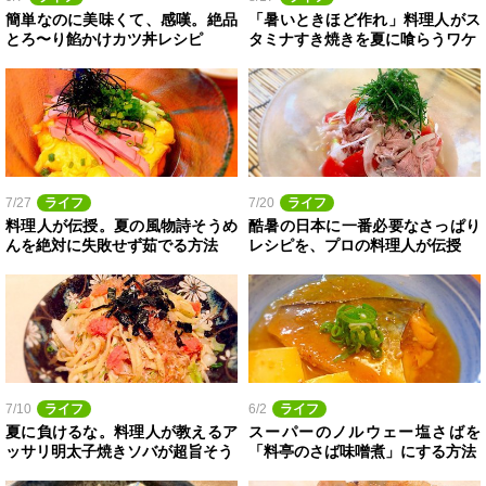
簡単なのに美味くて、感嘆。絶品
「暑いときほど作れ」料理人がス
とろ〜り餡かけカツ丼レシピ
タミナすき焼きを夏に喰らうワケ
7/27
ライフ
7/20
ライフ
料理人が伝授。夏の風物詩そうめ
酷暑の日本に一番必要なさっぱり
んを絶対に失敗せず茹でる方法
レシピを、プロの料理人が伝授
7/10
ライフ
6/2
ライフ
夏に負けるな。料理人が教えるア
スーパーのノルウェー塩さばを
ッサリ明太子焼きソバが超旨そう
「料亭のさば味噌煮」にする方法