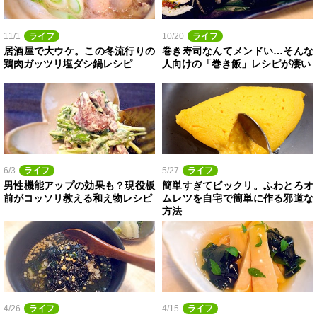
11/1
ライフ
10/20
ライフ
居酒屋で大ウケ。この冬流行りの
巻き寿司なんてメンドい…そんな
鶏肉ガッツリ塩ダシ鍋レシピ
人向けの「巻き飯」レシピが凄い
6/3
ライフ
5/27
ライフ
男性機能アップの効果も？現役板
簡単すぎてビックリ。ふわとろオ
前がコッソリ教える和え物レシピ
ムレツを自宅で簡単に作る邪道な
方法
4/26
ライフ
4/15
ライフ