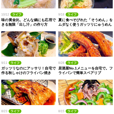
10/12
ライフ
9/18
ライフ
味の黄金比。どんな鍋にも応用で
夏に食べそびれた「そうめん」を
きる無限「出し汁」の作り方
ムダなく使うガッツリにゅうめん
9/11
ライフ
8/28
ライフ
ガッツリなのにアッサリ！自宅で
居酒屋No.1メニューを自宅で。フ
作る秋しゃけのフライパン焼き
ライパンで簡単スペアリブ
8/23
ライフ
8/15
ライフ