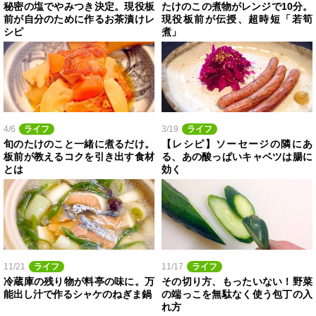
秘密の塩でやみつき決定。現役板
たけのこの煮物がレンジで10分。
前が自分のために作るお茶漬けレ
現役板前が伝授、超時短「若筍
シピ
煮」
4/6
ライフ
3/19
ライフ
旬のたけのこと一緒に煮るだけ。
【レシピ】ソーセージの隣にあ
板前が教えるコクを引き出す食材
る、あの酸っぱいキャベツは腸に
とは
効く
11/21
ライフ
11/17
ライフ
冷蔵庫の残り物が料亭の味に。万
その切り方、もったいない！野菜
能出し汁で作るシャケのねぎま鍋
の端っこを無駄なく使う包丁の入
れ方