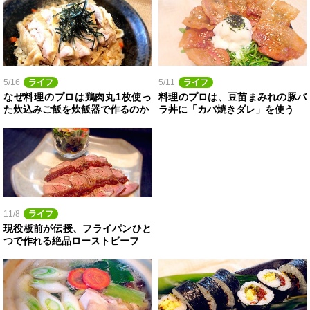
5/16
ライフ
5/11
ライフ
なぜ料理のプロは鶏肉丸1枚使っ
料理のプロは、豆苗まみれの豚バ
た炊込みご飯を炊飯器で作るのか
ラ丼に「カバ焼きダレ」を使う
11/8
ライフ
現役板前が伝授、フライパンひと
つで作れる絶品ローストビーフ