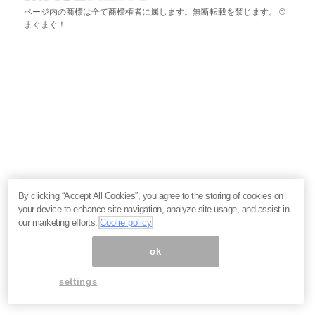
ページ内の商標は全て商標権者に属します。無断転載を禁じます。 ©
まぐまぐ！
By clicking “Accept All Cookies”, you agree to the storing of cookies on
your device to enhance site navigation, analyze site usage, and assist in
our marketing efforts.
Coolie policy
ok
settings