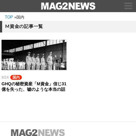
TOP
»
国内
M資金の記事一覧
9/24
国内
GHQの秘密資産「M資金」信じ31
億を失った、嘘のような本当の話