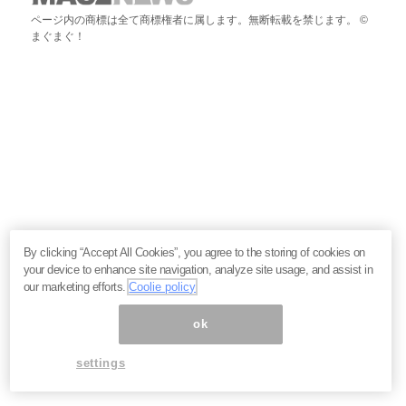
ページ内の商標は全て商標権者に属します。無断転載を禁じます。 ©
まぐまぐ！
By clicking “Accept All Cookies”, you agree to the storing of cookies on
your device to enhance site navigation, analyze site usage, and assist in
our marketing efforts.
Coolie policy
ok
settings