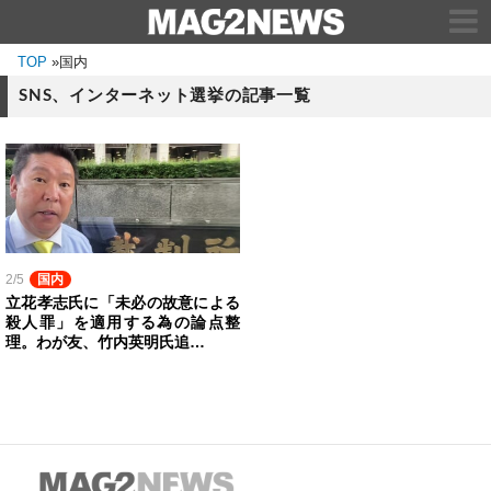
TOP
»
国内
SNS、インターネット選挙の記事一覧
2/5
国内
立花孝志氏に「未必の故意による
殺人罪」を適用する為の論点整
理。わが友、竹内英明氏追…