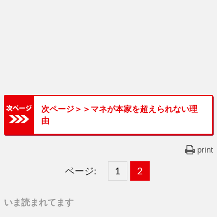
次ページ＞＞マネが本家を超えられない理
由
print
ページ:
固
1
固
2
,
定
定
いま読まれてます
ペ
ペ