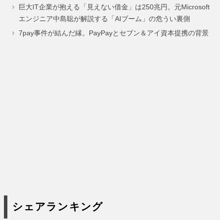
巨大IT企業が抱える「見えない借金」は250兆円。元Microsoft
ー
ー
エンジニア中島聡が解説する「AIブーム」の危うい裏側
ジ
ジ
7pay事件が結んだ縁。PayPayとセブン＆アイ資本提携の背景
シェアランキング