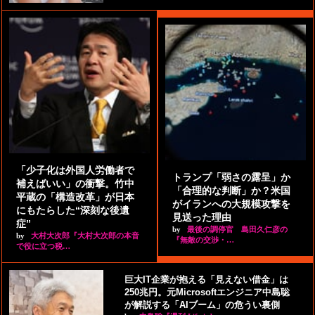
「少子化は外国人労働者で
トランプ「弱さの露呈」か
補えばいい」の衝撃。竹中
「合理的な判断」か？米国
平蔵の「構造改革」が日本
がイランへの大規模攻撃を
にもたらした“深刻な後遺
見送った理由
症”
by
最後の調停官 島田久仁彦の
by
大村大次郎『大村大次郎の本音
『無敵の交渉・…
で役に立つ税…
巨大IT企業が抱える「見えない借金」は
250兆円。元Microsoftエンジニア中島聡
が解説する「AIブーム」の危うい裏側