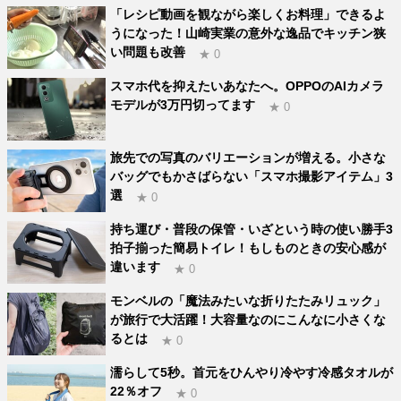
「レシピ動画を観ながら楽しくお料理」できるよ
うになった！山崎実業の意外な逸品でキッチン狭
い問題も改善
★ 0
スマホ代を抑えたいあなたへ。OPPOのAIカメラ
モデルが3万円切ってます
★ 0
旅先での写真のバリエーションが増える。小さな
バッグでもかさばらない「スマホ撮影アイテム」3
選
★ 0
持ち運び・普段の保管・いざという時の使い勝手3
拍子揃った簡易トイレ！もしものときの安心感が
違います
★ 0
モンベルの「魔法みたいな折りたたみリュック」
が旅行で大活躍！大容量なのにこんなに小さくな
るとは
★ 0
濡らして5秒。首元をひんやり冷やす冷感タオルが
22％オフ
★ 0