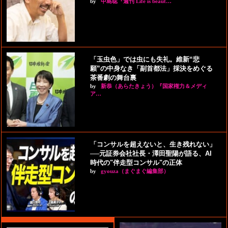
by
中島聡『週刊 Life is beaut…
「玉虫色」では虫にも失礼。維新“悲
願”の中身なき「副首都法」採決をめぐる
茶番劇の舞台裏
by
新恭（あらたきょう）『国家権力＆メディ
ア…
「コンサルを超えないと、生き残れない」
──元証券会社社長・澤田聖陽が語る、AI
時代の"伴走型コンサル"の正体
by
gyouza（まぐまぐ編集部）