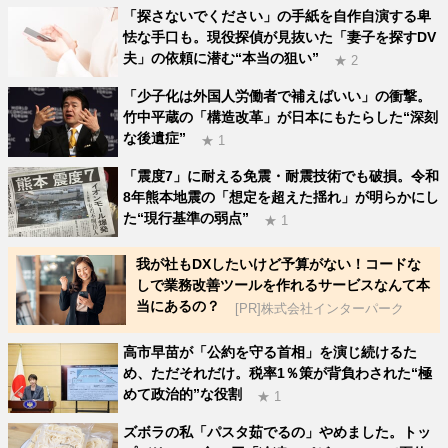
「探さないでください」の手紙を自作自演する卑
怯な手口も。現役探偵が見抜いた「妻子を探すDV
夫」の依頼に潜む“本当の狙い”
★ 2
「少子化は外国人労働者で補えばいい」の衝撃。
竹中平蔵の「構造改革」が日本にもたらした“深刻
な後遺症”
★ 1
「震度7」に耐える免震・耐震技術でも破損。令和
8年熊本地震の「想定を超えた揺れ」が明らかにし
た“現行基準の弱点”
★ 1
我が社もDXしたいけど予算がない！コードな
しで業務改善ツールを作れるサービスなんて本
当にあるの？
[PR]株式会社インターパーク
高市早苗が「公約を守る首相」を演じ続けるた
め、ただそれだけ。税率1％策が背負わされた“極
めて政治的”な役割
★ 1
ズボラの私「パスタ茹でるの」やめました。トッ