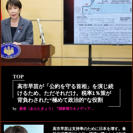
TOP
高市早苗が「公約を守る首相」を演じ続
けるため、ただそれだけ。税率1％策が
背負わされた“極めて政治的”な役割
by
新恭（あらたきょう）『国家権力＆メディア…
高市早苗は支持率のために日本を壊す。食