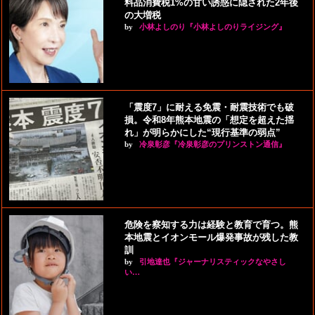
料品消費税1%の甘い誘惑に隠された2年後
の大増税
by
小林よしのり『小林よしのりライジング』
「震度7」に耐える免震・耐震技術でも破
損。令和8年熊本地震の「想定を超えた揺
れ」が明らかにした“現行基準の弱点”
by
冷泉彰彦『冷泉彰彦のプリンストン通信』
危険を察知する力は経験と教育で育つ。熊
本地震とイオンモール爆発事故が残した教
訓
by
引地達也『ジャーナリスティックなやさし
い…