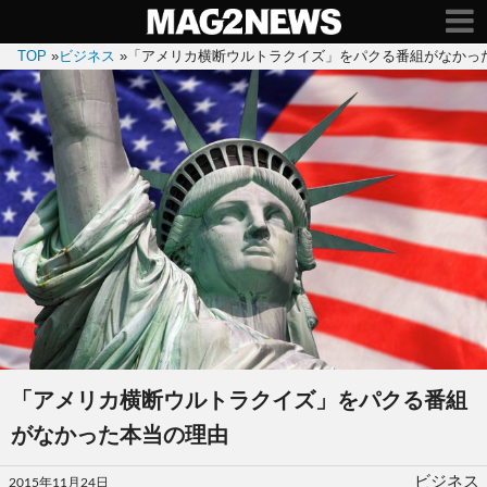
TOP
»
ビジネス
»
「アメリカ横断ウルトラクイズ」をパクる番組がなかっ
「アメリカ横断ウルトラクイズ」をパクる番組
がなかった本当の理由
投
ビジネス
2015年11月24日