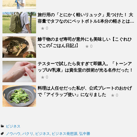
旅行用の「とにかく軽いリュック」見つけた！ 大
容量でタフなのにペットボトル1本分の軽さとは…
★ 0
鯵干物のまぜ寿司が意外にも美味しい【こぐれひ
でこの｢ごはん日記｣】
★ 0
テスターで試したら良すぎて即購入。「トーンア
ップUV乳液」は資生堂の技術が光る名作だった！
★ 0
料理は人任せだった私が、公式プレートのおかげ
で「アイラップ使い」になりました
★ 0
カ
ビジネス
テ
タ
ノウハウ
,
パクリ
,
ビジネス
,
ビジネス発想源
,
弘中勝