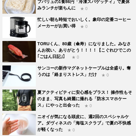
プバリュの1食86円「冷凍スパゲッティ」で夏休
みランチが楽ちんに
★ 0
忙しい朝も時短でおいしく。象印の定番コーヒー
メーカーがお買い得
★ 0
TORUくん、80歳（傘寿）になりました。みなさ
んお祝い、ありがとう！！！！【こぐれひでこの
｢ごはん日記｣】
★ 0
サンコーの新作マグネットケーブルは全盛り。奪
うのは「絡まりストレス」だけ
★ 0
夏アクティビティに安心感をプラス！ 操作性もそ
のまま、写真も綺麗に撮れる「防水スマホケー
ス」にやっと出会った
★ 0
ニオイが気になる頭皮に、週2回のスペシャルケ
ア。ダヴィネスの「海塩スクラブ」で夏の不快感
が軽くなった
★ 0