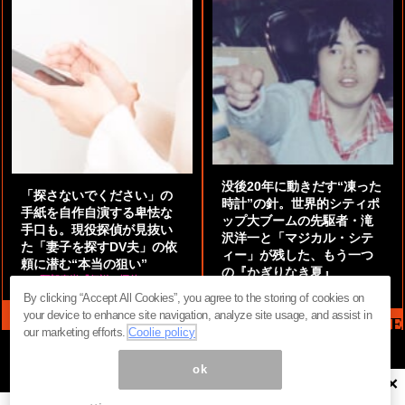
没後20年に動きだす“凍った
「探さないでください」の
時計”の針。世界的シティポ
手紙を自作自演する卑怯な
ップ大ブームの先駆者・滝
手口も。現役探偵が見抜い
沢洋一と「マジカル・シテ
た「妻子を探すDV夫」の依
ィー」が残した、もう一つ
頼に潜む“本当の狙い”
の『かぎりなき夏』
by
阿部泰尚『伝説の探偵』
by
都鳥 流星
By clicking “Accept All Cookies”, you agree to the storing of cookies on
your device to enhance site navigation, analyze site usage, and assist in
MAG2 NEWS HEADLINE
our marketing efforts.
Coolie policy
ok
×
ページ内の商標は全て商標権者に属します。無断転載を禁じます。 ©