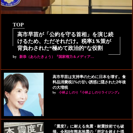
TOP
高市早苗が「公約を守る首相」を演じ続
けるため、ただそれだけ。税率1％策が
背負わされた“極めて政治的”な役割
by
新恭（あらたきょう）『国家権力＆メディア…
高市早苗は支持率のために日本を壊す。食
料品消費税1%の甘い誘惑に隠された2年後
の大増税
by
小林よしのり『小林よしのりライジング』
「震度7」に耐える免震・耐震技術でも破
損。令和8年熊本地震の「想定を超えた揺