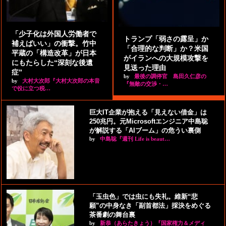
「少子化は外国人労働者で
トランプ「弱さの露呈」か
補えばいい」の衝撃。竹中
「合理的な判断」か？米国
平蔵の「構造改革」が日本
がイランへの大規模攻撃を
にもたらした“深刻な後遺
見送った理由
症”
by
最後の調停官 島田久仁彦の
by
大村大次郎『大村大次郎の本音
『無敵の交渉・…
で役に立つ税…
巨大IT企業が抱える「見えない借金」は
250兆円。元Microsoftエンジニア中島聡
が解説する「AIブーム」の危うい裏側
by
中島聡『週刊 Life is beaut…
「玉虫色」では虫にも失礼。維新“悲
願”の中身なき「副首都法」採決をめぐる
茶番劇の舞台裏
by
新恭（あらたきょう）『国家権力＆メディ