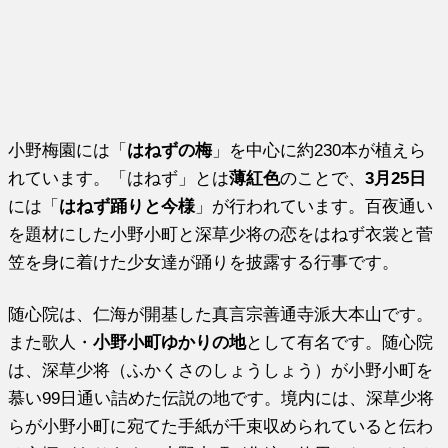
小野梅園には「
はねずの梅
」を中心に約230本が植えら
れています。「はねず」とは
薄紅色
のことで、
3月25日
には「
はねず踊りと今様
」が行われています。百夜通い
を題材にした小野小町と深草少将の恋をはねず衣裳と菅
笠を身に着けた少女達が踊りを披露する行事です。
随心院は、仁海が開基した真言宗善通寺派大本山です。
また歌人・
小野小町ゆかりの地
として有名です。随心院
は、深草少将（ふかくさのしょうしょう）が小野小町を
慕い99日通い詰めた伝説の地です。境内には、深草少将
らが小野小町に宛てた手紙が千束収められていると伝わ