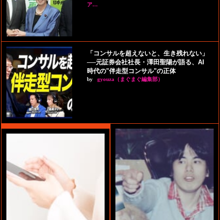
ア…
「コンサルを超えないと、生き残れない」
──元証券会社社長・澤田聖陽が語る、AI
時代の"伴走型コンサル"の正体
by
gyouza（まぐまぐ編集部）