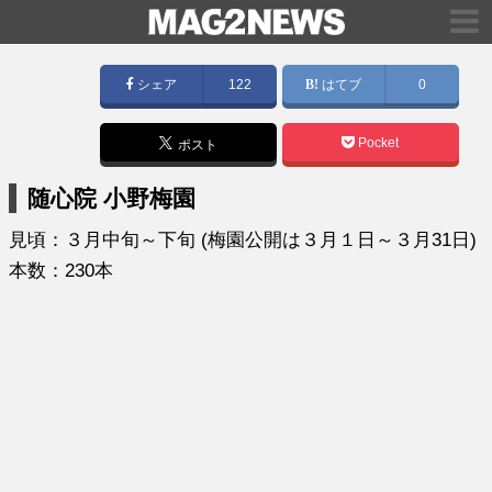
シェア
122
はてブ
0
Pocket
ポスト
随心院 小野梅園
見頃：３月中旬～下旬 (梅園公開は３月１日～３月31日)
本数：230本