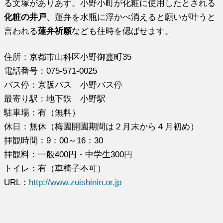
る文塚がありあす。小野小町が化粧に使用したとされる
化粧の井戸
、蓮弁を水瓶に浮かべ消えると願いが叶うと
言われる
蓮弁祈願
なども往時を偲ばせます。
住所：京都市山科区小野御霊町35
電話番号：075-571-0025
バス停：京阪バス 小野バス停
最寄り駅：地下鉄 小野駅
駐車場：有（無料）
休日：無休（梅園開園期間は２月末から４月初め）
拝観時間：9：00～16：30
拝観料：一般400円・中学生300円
トイレ：有（車椅子不可）
URL：
http://www.zuishinin.or.jp