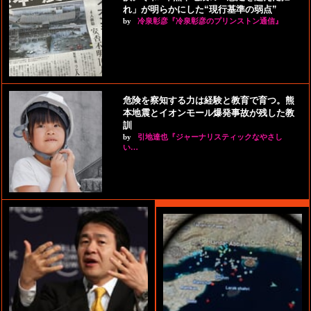
れ」が明らかにした“現行基準の弱点”
by
冷泉彰彦『冷泉彰彦のプリンストン通信』
危険を察知する力は経験と教育で育つ。熊
本地震とイオンモール爆発事故が残した教
訓
by
引地達也『ジャーナリスティックなやさし
い…