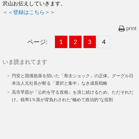
沢山お伝えしていきます。
＜＜登録はこちら＞＞
print
ページ:
固
1
固
2
,
固
3
,
固
4
,
定
定
定
定
いま読まれてます
ペ
ペ
ペ
ペ
円安と国債急落を招いた「骨太ショック」の正体。グーグル日
ー
ー
ー
ー
本法人元社長が斬る「選択と集中」なき成長戦略
ジ
ジ
ジ
ジ
高市早苗が「公約を守る首相」を演じ続けるため、ただそれだ
け。税率1％策が背負わされた“極めて政治的”な役割