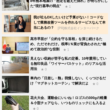
8年熊本地震の「想定を超えた揺れ」が明らかにし
た“現行基準の弱点”
★ 1
我が社もDXしたいけど予算がない！コードな
しで業務改善ツールを作れるサービスなんて本
当にあるの？
[PR]株式会社インターパーク
高市早苗が「公約を守る首相」を演じ続けるた
め、ただそれだけ。税率1％策が背負わされた“極
めて政治的”な役割
★ 1
見えない収納が苦手な私の定番。10年愛用してい
る無印良品「ワイヤーバスケット」のリアルな活
用法
★ 0
車内の「日差し・熱」我慢しない。くっつけるだ
け「マグネットカーテン」で解決だよ
★ 0
花火大会、運動会にいいね！ロゴスの300gの軽量
＆小型チェアなら、いつものリュックにも入るよ
★ 0