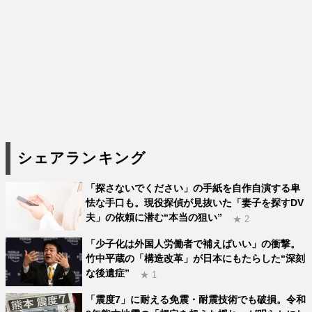
シェアランキング
「探さないでください」の手紙を自作自演する卑
怯な手口も。現役探偵が見抜いた「妻子を探すDV
夫」の依頼に潜む“本当の狙い”
★ 2
「少子化は外国人労働者で補えばいい」の衝撃。
竹中平蔵の「構造改革」が日本にもたらした“深刻
な後遺症”
★ 1
「震度7」に耐える免震・耐震技術でも破損。令和