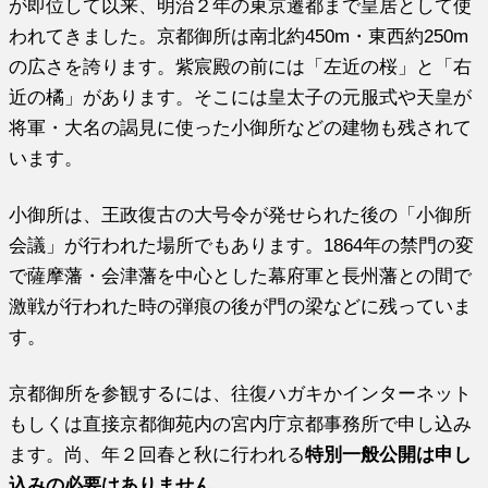
が即位して以来、明治２年の東京遷都まで皇居として使
われてきました。京都御所は南北約450m・東西約250m
の広さを誇ります。紫宸殿の前には「左近の桜」と「右
近の橘」があります。そこには皇太子の元服式や天皇が
将軍・大名の謁見に使った小御所などの建物も残されて
います。
小御所は、王政復古の大号令が発せられた後の「小御所
会議」が行われた場所でもあります。1864年の禁門の変
で薩摩藩・会津藩を中心とした幕府軍と長州藩との間で
激戦が行われた時の弾痕の後が門の梁などに残っていま
す。
京都御所を参観するには、往復ハガキかインターネット
もしくは直接京都御苑内の宮内庁京都事務所で申し込み
ます。尚、年２回春と秋に行われる
特別一般公開は申し
込みの必要はありません
。