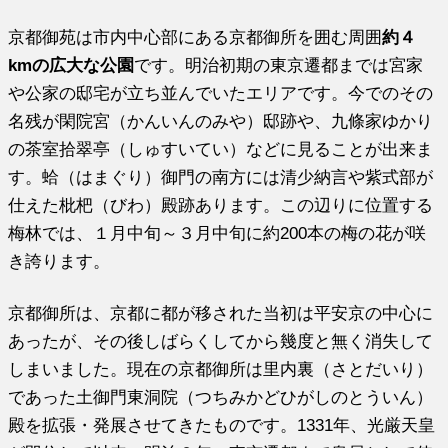
京都御苑は市内中心部にある京都御所を囲む周囲
約４
kmの広大な公園
です。明治初期の東京遷都までは宮家
や公家の邸宅が立ち並んでいたエリアです。今でのその
名残が閑院宮（かんいんのみや）邸跡や、九條家ゆかり
の茶室拾翠亭（しゅすいてい）などに見ることが出来ま
す。蛤（はまぐり）御門の南方には清少納言や紫式部が
仕えた枇杷（びわ）殿跡あります。この辺りに位置する
梅林では、１月中旬～３月中旬に約200本の梅の花が咲
き誇ります。
京都御所は、京都に都が移された当初は平安京の中心に
あったが、その後しばらくしてから幾度と無く消失して
しまいました。現在の京都御所は里内裏（さとだいり）
であった土御門東洞院（つちみかどひがしのとういん）
殿を拡張・発展させてきたものです。1331年、光厳天皇