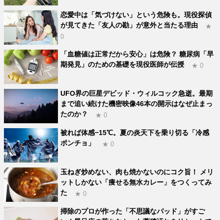
恋愛中は「気づけない」という危険も。現役探偵
が見てきた「友人の勘」が意外と当たる理由
★
0
「血糖値は正常だから安心」は危険？ 糖尿病「早
期発見」のための基礎を現役医師が伝授
★ 0
UFO界の巨星デビッド・ウィルコック急逝。最期
まで追い続けた機密映像46本の開示はなぜ止まっ
たのか？
★ 0
被れば体感−15℃。夏の炎天下を乗り切る「冷感
ポンチョ」
★ 0
玉ねぎ炒めない、肉も焼かないのにコク旨！ メリ
ットしかない「痩せる無水カレー」をつくってみ
た
★ 0
掃除のプロが作った「不思議なパッド」がすご