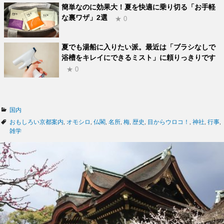
簡単なのに効果大！夏を快適に乗り切る「お手軽
な裏ワザ」2選
★ 0
夏でも湯船に入りたい派。最近は「ブラシなしで
浴槽をキレイにできるミスト」に頼りっきりです
★ 0
カ
国内
テ
タ
おもしろい京都案内
,
オモシロ
,
仏閣
,
名所
,
梅
,
歴史
,
目からウロコ！
,
神社
,
行事
,
ゴ
グ
雑学
リ
ー