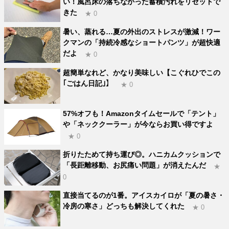
い！風呂床の落ちなかった蓄積汚れをリセットで
きた
★ 0
暑い、蒸れる…夏の外出のストレスが激減！ワー
クマンの「持続冷感なショートパンツ」が超快適
だよ
★ 0
超簡単なれど、かなり美味しい【こぐれひでこの
｢ごはん日記｣】
★ 0
57%オフも！Amazonタイムセールで「テント」
や「ネッククーラー」が今ならお買い得ですよ
★ 0
折りたためて持ち運び◎。ハニカムクッションで
「長距離移動、お尻痛い問題」が消えたんだ
★
0
直接当てるのが1番。アイスカイロが「夏の暑さ・
冷房の寒さ」どっちも解決してくれた
★ 0