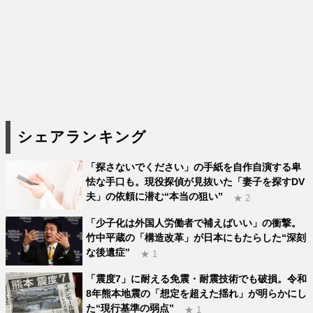
シェアランキング
「探さないでください」の手紙を自作自演する卑
怯な手口も。現役探偵が見抜いた「妻子を探すDV
夫」の依頼に潜む“本当の狙い”
★ 2
「少子化は外国人労働者で補えばいい」の衝撃。
竹中平蔵の「構造改革」が日本にもたらした“深刻
な後遺症”
★ 1
「震度7」に耐える免震・耐震技術でも破損。令和
8年熊本地震の「想定を超えた揺れ」が明らかにし
た“現行基準の弱点”
★ 1