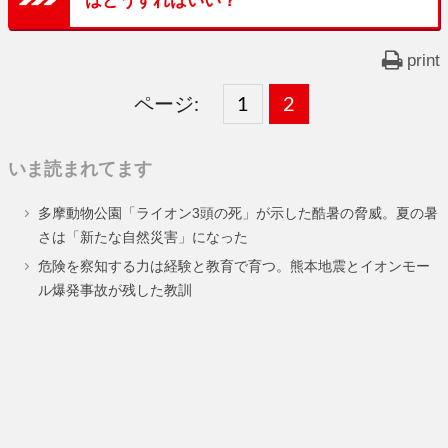
はどうすればいい？
print
ページ:
固
1
固
2
,
定
定
いま読まれてます
ペ
ペ
多摩動物公園「ライオン3頭の死」が示した酷暑の脅威。夏の暑
ー
ー
さは「新たな自然災害」になった
ジ
ジ
危険を察知する力は経験と教育で育つ。熊本地震とイオンモー
ル爆発事故が残した教訓