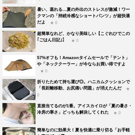
暑い、蒸れる…夏の外出のストレスが激減！ワー
クマンの「持続冷感なショートパンツ」が超快適
だよ
★ 0
超簡単なれど、かなり美味しい【こぐれひでこの
｢ごはん日記｣】
★ 0
57%オフも！Amazonタイムセールで「テント」
や「ネッククーラー」が今ならお買い得ですよ
★ 0
折りたためて持ち運び◎。ハニカムクッションで
「長距離移動、お尻痛い問題」が消えたんだ
★
0
直接当てるのが1番。アイスカイロが「夏の暑さ・
冷房の寒さ」どっちも解決してくれた
★ 0
簡単なのに効果大！夏を快適に乗り切る「お手軽