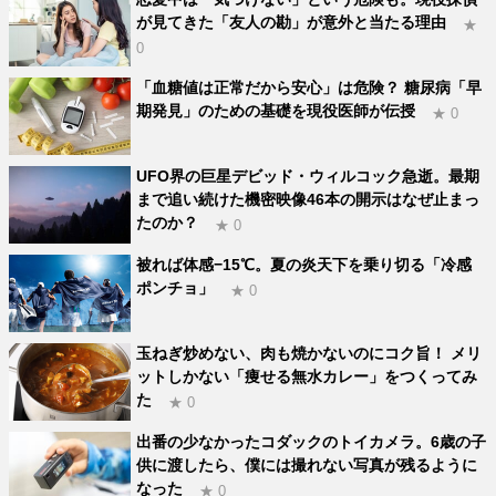
が見てきた「友人の勘」が意外と当たる理由
★
0
「血糖値は正常だから安心」は危険？ 糖尿病「早
期発見」のための基礎を現役医師が伝授
★ 0
UFO界の巨星デビッド・ウィルコック急逝。最期
まで追い続けた機密映像46本の開示はなぜ止まっ
たのか？
★ 0
被れば体感−15℃。夏の炎天下を乗り切る「冷感
ポンチョ」
★ 0
玉ねぎ炒めない、肉も焼かないのにコク旨！ メリ
ットしかない「痩せる無水カレー」をつくってみ
た
★ 0
出番の少なかったコダックのトイカメラ。6歳の子
供に渡したら、僕には撮れない写真が残るように
なった
★ 0