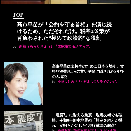
TOP
高市早苗が「公約を守る首相」を演じ続
けるため、ただそれだけ。税率1％策が
背負わされた“極めて政治的”な役割
by
新恭（あらたきょう）『国家権力＆メディア…
高市早苗は支持率のために日本を壊す。食
料品消費税1%の甘い誘惑に隠された2年後
の大増税
by
小林よしのり『小林よしのりライジング』
「震度7」に耐える免震・耐震技術でも破
損。令和8年熊本地震の「想定を超えた揺
れ」が明らかにした“現行基準の弱点”
by
冷泉彰彦『冷泉彰彦のプリンストン通信』