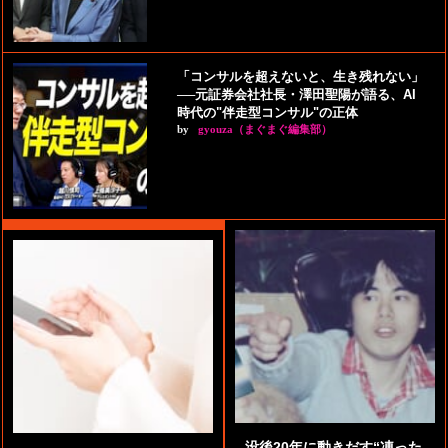
「コンサルを超えないと、生き残れない」
──元証券会社社長・澤田聖陽が語る、AI
時代の"伴走型コンサル"の正体
by
gyouza（まぐまぐ編集部）
没後20年に動きだす“凍った