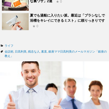
な裏ワザ」2選
★ 0
夏でも湯船に入りたい派。最近は「ブラシなしで
浴槽をキレイにできるミスト」に頼りっきりです
★ 0
カ
ライフ
テ
タ
会話術
,
日高利美
,
残念な人
,
素直
,
銀座ママ日高利美のメールマガジン「銀座の
ゴ
グ
教え」
リ
ー