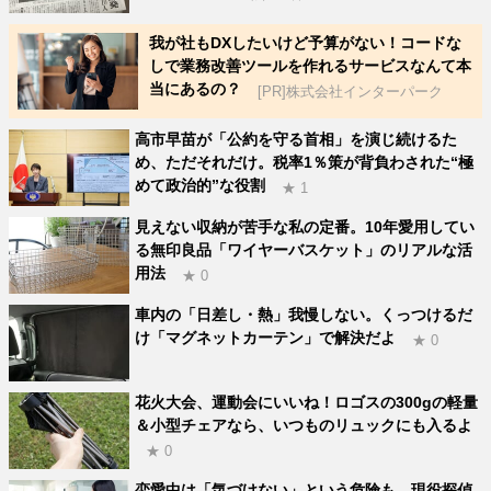
我が社もDXしたいけど予算がない！コードな
しで業務改善ツールを作れるサービスなんて本
当にあるの？
[PR]株式会社インターパーク
高市早苗が「公約を守る首相」を演じ続けるた
め、ただそれだけ。税率1％策が背負わされた“極
めて政治的”な役割
★ 1
見えない収納が苦手な私の定番。10年愛用してい
る無印良品「ワイヤーバスケット」のリアルな活
用法
★ 0
車内の「日差し・熱」我慢しない。くっつけるだ
け「マグネットカーテン」で解決だよ
★ 0
花火大会、運動会にいいね！ロゴスの300gの軽量
＆小型チェアなら、いつものリュックにも入るよ
★ 0
恋愛中は「気づけない」という危険も。現役探偵