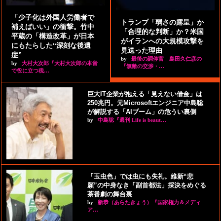
「少子化は外国人労働者で
トランプ「弱さの露呈」か
補えばいい」の衝撃。竹中
「合理的な判断」か？米国
平蔵の「構造改革」が日本
がイランへの大規模攻撃を
にもたらした“深刻な後遺
見送った理由
症”
by
最後の調停官 島田久仁彦の
by
大村大次郎『大村大次郎の本音
『無敵の交渉・…
で役に立つ税…
巨大IT企業が抱える「見えない借金」は
250兆円。元Microsoftエンジニア中島聡
が解説する「AIブーム」の危うい裏側
by
中島聡『週刊 Life is beaut…
「玉虫色」では虫にも失礼。維新“悲
願”の中身なき「副首都法」採決をめぐる
茶番劇の舞台裏
by
新恭（あらたきょう）『国家権力＆メディ
ア…