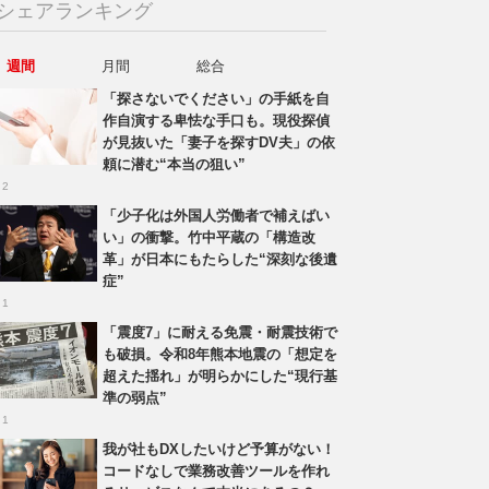
シェアランキング
週間
月間
総合
「探さないでください」の手紙を自
作自演する卑怯な手口も。現役探偵
が見抜いた「妻子を探すDV夫」の依
頼に潜む“本当の狙い”
 2
「少子化は外国人労働者で補えばい
い」の衝撃。竹中平蔵の「構造改
革」が日本にもたらした“深刻な後遺
症”
 1
「震度7」に耐える免震・耐震技術で
も破損。令和8年熊本地震の「想定を
超えた揺れ」が明らかにした“現行基
準の弱点”
 1
我が社もDXしたいけど予算がない！
コードなしで業務改善ツールを作れ