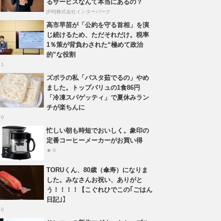
るサービスなんて本当にあるの？
[PR]株式会社インターパーク
高市早苗が「公約を守る首相」を演
じ続けるため、ただそれだけ。税率
1％策が背負わされた“極めて政治
的”な役割
 1
ズボラの私「パスタ茹でるの」やめ
ました。トップバリュの1食86円
「冷凍スパゲッティ」で夏休みラン
チが楽ちんに
 0
忙しい朝も時短でおいしく。象印の
定番コーヒーメーカーがお買い得
★ 0
TORUくん、80歳（傘寿）になりま
した。みなさんお祝い、ありがと
う！！！！【こぐれひでこの｢ごはん
日記｣】
 0