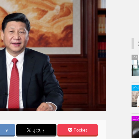
PR
ビ
エ
Pocket
9
ポスト