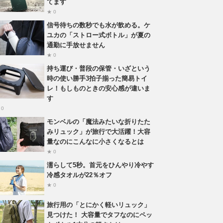
てます
★ 0
信号待ちの数秒でも水が飲める。ケ
ユカの「ストロー式ボトル」が夏の
通勤に手放せません
★ 0
持ち運び・普段の保管・いざという
時の使い勝手3拍子揃った簡易トイ
レ！もしものときの安心感が違いま
す
 0
モンベルの「魔法みたいな折りたた
みリュック」が旅行で大活躍！大容
量なのにこんなに小さくなるとは
★ 0
濡らして5秒。首元をひんやり冷やす
冷感タオルが22％オフ
★ 0
旅行用の「とにかく軽いリュック」
見つけた！ 大容量でタフなのにペッ