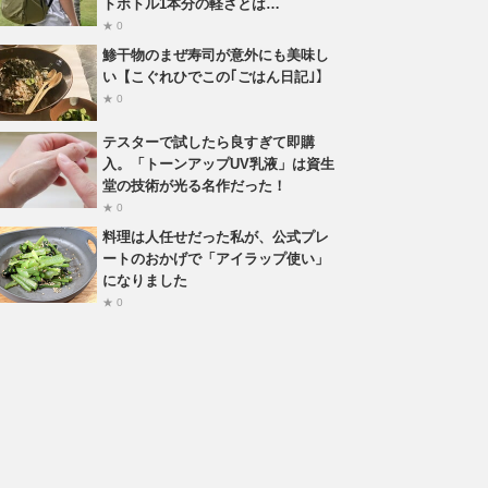
トボトル1本分の軽さとは…
★ 0
鯵干物のまぜ寿司が意外にも美味し
い【こぐれひでこの｢ごはん日記｣】
★ 0
テスターで試したら良すぎて即購
入。「トーンアップUV乳液」は資生
堂の技術が光る名作だった！
★ 0
料理は人任せだった私が、公式プレ
ートのおかげで「アイラップ使い」
になりました
★ 0