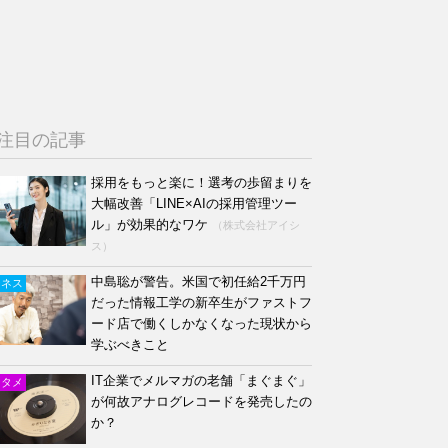
注目の記事
採用をもっと楽に！選考の歩留まりを
大幅改善「LINE×AIの採用管理ツー
ル」が効果的なワケ
（株式会社アイシ
ス）
中島聡が警告。米国で初任給2千万円
ジネス
だった情報工学の新卒生がファストフ
ード店で働くしかなくなった現状から
学ぶべきこと
IT企業でメルマガの老舗「まぐまぐ」
ンタメ
が何故アナログレコードを発売したの
か？