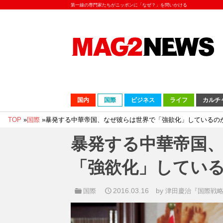
第一線の専門家たちがニッポンに「なぜ？」を問いかける
国内
国際
ビジネス
ライフ
カルチ
TOP
»
国際
»
暴発する中華帝国、なぜ彼らは世界で「強欲化」しているの
暴発する中華帝国
「強欲化」してい
2016.03.16
by
国際
津田慶治『国際戦