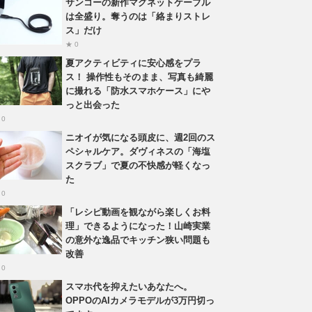
サンコーの新作マグネットケーブル
は全盛り。奪うのは「絡まりストレ
ス」だけ
★ 0
夏アクティビティに安心感をプラ
ス！ 操作性もそのまま、写真も綺麗
に撮れる「防水スマホケース」にや
っと出会った
 0
ニオイが気になる頭皮に、週2回のス
ペシャルケア。ダヴィネスの「海塩
スクラブ」で夏の不快感が軽くなっ
た
 0
「レシピ動画を観ながら楽しくお料
理」できるようになった！山崎実業
の意外な逸品でキッチン狭い問題も
改善
 0
スマホ代を抑えたいあなたへ。
OPPOのAIカメラモデルが3万円切っ