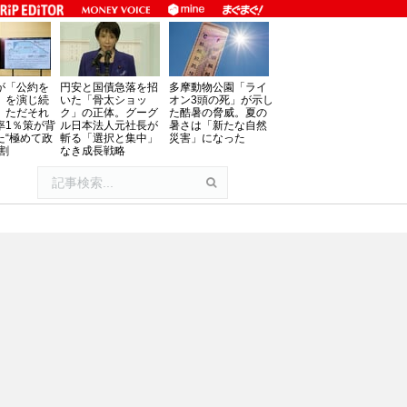
が「公約を
円安と国債急落を招
多摩動物公園「ライ
」を演じ続
いた「骨太ショッ
オン3頭の死」が示し
、ただそれ
ク」の正体。グーグ
た酷暑の脅威。夏の
率1％策が背
ル日本法人元社長が
暑さは「新たな自然
た“極めて政
斬る「選択と集中」
災害」になった
割
なき成長戦略