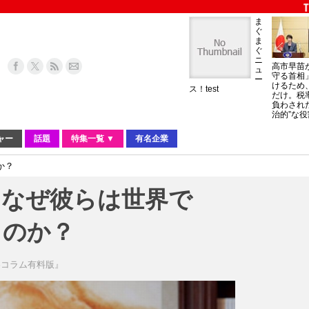
ま
ぐ
ま
ぐ
ニ
高市早苗
ュ
守る首相
ー
けるため
ス！test
だけ。税
負わされ
治的”な役
ャー
話題
特集一覧 ▼
有名企業
か？
、なぜ彼らは世界で
るのか？
略コラム有料版』