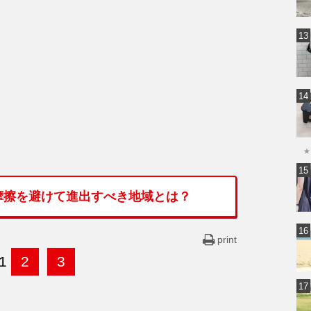
★
摩擦を避けて進出すべき地域とは？
print
1
2
3