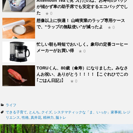
Afternoon Teaで見つけたのは、お寿司のパック
が傾かず車の助手席でも安定するエコバッグでし
た
★ 0
想像以上に快適！ 山崎実業のラップ専用ケース
で、“ラップの無駄使い”が減ったよ
★ 0
忙しい朝も時短でおいしく。象印の定番コーヒー
メーカーがお買い得
★ 0
TORUくん、80歳（傘寿）になりました。みなさ
んお祝い、ありがとう！！！！【こぐれひでこの
｢ごはん日記｣】
★ 0
カ
ライフ
テ
タ
できる子育て
,
とんち
,
クイズ
,
システマティックな「ま、いっか」家事術
,
レジ
ゴ
グ
リエンス
,
性格
,
真井花
,
精神力
,
脳トレ
リ
ー