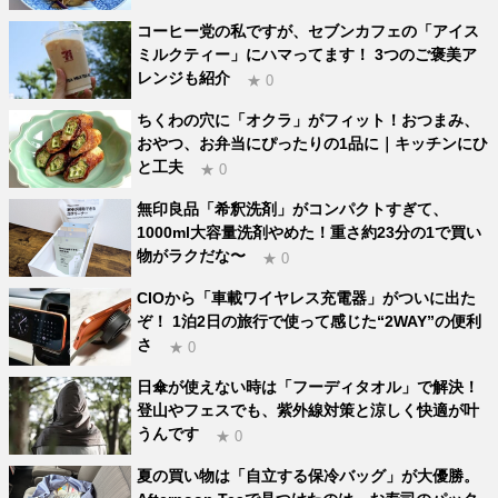
コーヒー党の私ですが、セブンカフェの「アイス
ミルクティー」にハマってます！ 3つのご褒美ア
レンジも紹介
★ 0
ちくわの穴に「オクラ」がフィット！おつまみ、
おやつ、お弁当にぴったりの1品に｜キッチンにひ
と工夫
★ 0
無印良品「希釈洗剤」がコンパクトすぎて、
1000ml大容量洗剤やめた！重さ約23分の1で買い
物がラクだな〜
★ 0
CIOから「車載ワイヤレス充電器」がついに出た
ぞ！ 1泊2日の旅行で使って感じた“2WAY”の便利
さ
★ 0
日傘が使えない時は「フーディタオル」で解決！
登山やフェスでも、紫外線対策と涼しく快適が叶
うんです
★ 0
夏の買い物は「自立する保冷バッグ」が大優勝。