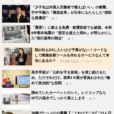
「少子化は外国人労働者で補えばいい」の衝撃。
竹中平蔵の「構造改革」が日本にもたらした“深刻
な後遺症”
★ 1
「震度7」に耐える免震・耐震技術でも破損。令和
8年熊本地震の「想定を超えた揺れ」が明らかにし
た“現行基準の弱点”
★ 1
我が社もDXしたいけど予算がない！コードな
しで業務改善ツールを作れるサービスなんて本
当にあるの？
[PR]株式会社インターパーク
高市早苗が「公約を守る首相」を演じ続けるた
め、ただそれだけ。税率1％策が背負わされた“極
めて政治的”な役割
★ 1
諦めていたカーペットのシミ。レイコップなら
60℃の温水でしっかり落とします
★ 0
油揚げたっぷりの素麺【こぐれひでこの｢ごはん日