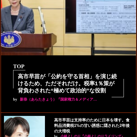
TOP
高市早苗が「公約を守る首相」を演じ続
けるため、ただそれだけ。税率1％策が
背負わされた“極めて政治的”な役割
by
新恭（あらたきょう）『国家権力＆メディア…
高市早苗は支持率のために日本を壊す。食
料品消費税1%の甘い誘惑に隠された2年後
の大増税
by
小林よしのり『小林よしのりライジング』