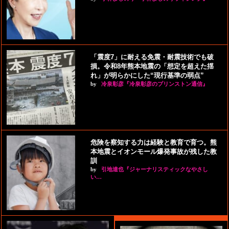
「震度7」に耐える免震・耐震技術でも破
損。令和8年熊本地震の「想定を超えた揺
れ」が明らかにした“現行基準の弱点”
by
冷泉彰彦『冷泉彰彦のプリンストン通信』
危険を察知する力は経験と教育で育つ。熊
本地震とイオンモール爆発事故が残した教
訓
by
引地達也『ジャーナリスティックなやさし
い…