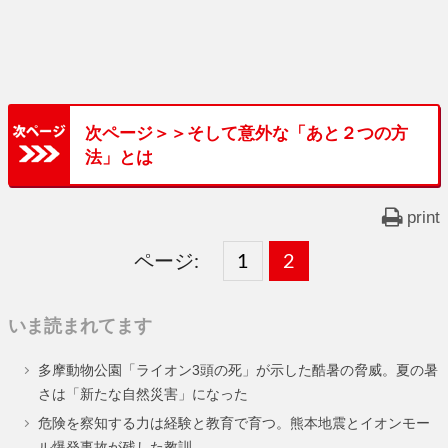
次ページ＞＞そして意外な「あと２つの方
法」とは
print
ページ:
固
1
固
2
,
定
定
いま読まれてます
ペ
ペ
多摩動物公園「ライオン3頭の死」が示した酷暑の脅威。夏の暑
ー
ー
さは「新たな自然災害」になった
ジ
ジ
危険を察知する力は経験と教育で育つ。熊本地震とイオンモー
ル爆発事故が残した教訓