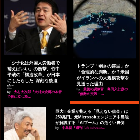
「少子化は外国人労働者で
トランプ「弱さの露呈」か
補えばいい」の衝撃。竹中
「合理的な判断」か？米国
平蔵の「構造改革」が日本
がイランへの大規模攻撃を
にもたらした“深刻な後遺
見送った理由
症”
by
最後の調停官 島田久仁彦の
by
大村大次郎『大村大次郎の本音
『無敵の交渉・…
で役に立つ税…
巨大IT企業が抱える「見えない借金」は
250兆円。元Microsoftエンジニア中島聡
が解説する「AIブーム」の危うい裏側
by
中島聡『週刊 Life is beaut…