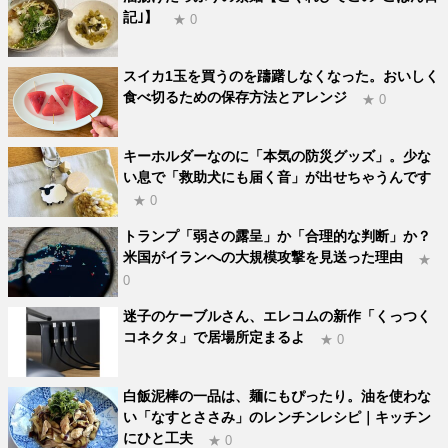
記｣】
★ 0
スイカ1玉を買うのを躊躇しなくなった。おいしく
食べ切るための保存方法とアレンジ
★ 0
キーホルダーなのに「本気の防災グッズ」。少な
い息で「救助犬にも届く音」が出せちゃうんです
★ 0
トランプ「弱さの露呈」か「合理的な判断」か？
米国がイランへの大規模攻撃を見送った理由
★
0
迷子のケーブルさん、エレコムの新作「くっつく
コネクタ」で居場所定まるよ
★ 0
白飯泥棒の一品は、麺にもぴったり。油を使わな
い「なすとささみ」のレンチンレシピ｜キッチン
にひと工夫
★ 0