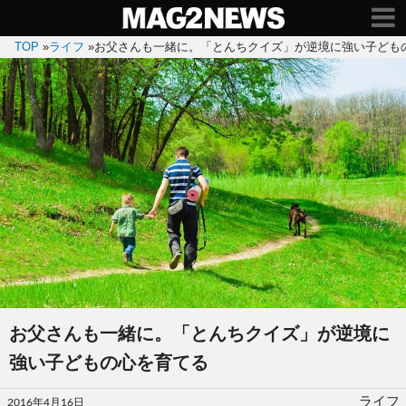
TOP
»
ライフ
»
お父さんも一緒に。「とんちクイズ」が逆境に強い子ども
お父さんも一緒に。「とんちクイズ」が逆境に
強い子どもの心を育てる
投
ライフ
2016年4月16日