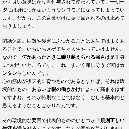
かも良い意味ばかりを付与されて使われていて、一朝一
夕には身につかないようなシロモノになってしまってい
ます。だから、この言葉だけに振り回されるのは止めて
おきましょう。
閑話休題。困難や障害にぶつかることは人生ではよくあ
ることで、いちいちメゲてちゃ人生やっていけません。
なので、
何かあったときに乗り越えられる強さ
は是非身
につけたいところです。これ、すごく難しそうで実は
カ
ンタン
らしいんです。
心の筋肉が後天的に育つものであるとすれば、それは環
境的なもの、あるいは
親の働きかけ
によって高まるはず
ですよね。それが特別なことではなく、むしろ基本的と
思えるようなことばかりなんです。
その環境的な要因で代表的もののひとつが「
規則正しい
生活を送らせる
」ことです。なんか意外な気がしません