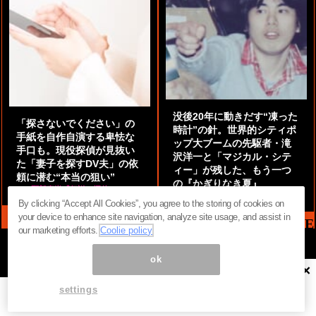
没後20年に動きだす“凍った
「探さないでください」の
時計”の針。世界的シティポ
手紙を自作自演する卑怯な
ップ大ブームの先駆者・滝
手口も。現役探偵が見抜い
沢洋一と「マジカル・シテ
た「妻子を探すDV夫」の依
ィー」が残した、もう一つ
頼に潜む“本当の狙い”
の『かぎりなき夏』
by
阿部泰尚『伝説の探偵』
by
都鳥 流星
By clicking “Accept All Cookies”, you agree to the storing of cookies on
your device to enhance site navigation, analyze site usage, and assist in
MAG2 NEWS HEADLINE
our marketing efforts.
Coolie policy
ok
×
ページ内の商標は全て商標権者に属します。無断転載を禁じます。 ©
まぐまぐ！
settings