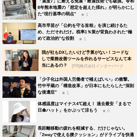
「震度7」に耐える免震・耐震技術でも破損。令和
8年熊本地震の「想定を超えた揺れ」が明らかにし
た“現行基準の弱点”
★ 1
高市早苗が「公約を守る首相」を演じ続けるた
め、ただそれだけ。税率1％策が背負わされた“極
めて政治的”な役割
★ 1
我が社もDXしたいけど予算がない！コードな
しで業務改善ツールを作れるサービスなんて本
当にあるの？
[PR]株式会社インターパーク
「少子化は外国人労働者で補えばいい」の衝撃。
竹中平蔵の「構造改革」が日本にもたらした“深刻
な後遺症”
★ 1
体感温度はマイナス4℃超え！ 過去最安「まるで
日傘ハット」をかぶって涼もう
★ 0
長距離移動の疲れを軽減する、だけじゃない。
「2wayで使える腰クッション」がドライブを快適