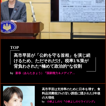
TOP
高市早苗が「公約を守る首相」を演じ続
けるため、ただそれだけ。税率1％策が
背負わされた“極めて政治的”な役割
by
新恭（あらたきょう）『国家権力＆メディア…
高市早苗は支持率のために日本を壊す。食
料品消費税1%の甘い誘惑に隠された2年後
の大増税
by
小林よしのり『小林よしのりライジング』