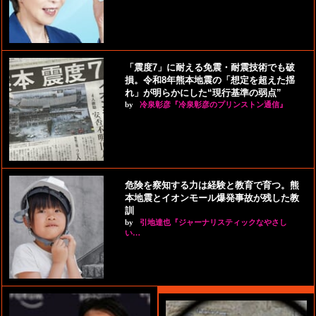
「震度7」に耐える免震・耐震技術でも破
損。令和8年熊本地震の「想定を超えた揺
れ」が明らかにした“現行基準の弱点”
by
冷泉彰彦『冷泉彰彦のプリンストン通信』
危険を察知する力は経験と教育で育つ。熊
本地震とイオンモール爆発事故が残した教
訓
by
引地達也『ジャーナリスティックなやさし
い…