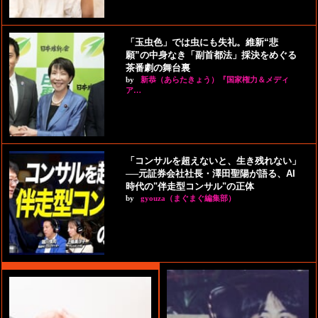
「玉虫色」では虫にも失礼。維新“悲
願”の中身なき「副首都法」採決をめぐる
茶番劇の舞台裏
by
新恭（あらたきょう）『国家権力＆メディ
ア…
「コンサルを超えないと、生き残れない」
──元証券会社社長・澤田聖陽が語る、AI
時代の"伴走型コンサル"の正体
by
gyouza（まぐまぐ編集部）