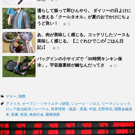
濡らして振って即ひんやり。 ダイソーの日よけに
も使える「クールタオル」が夏のおでかけにちょ
うど良い！
★ 0
あ、肉が美味しく感じる。コッテリしたソースも
美味しく感じる。【こぐれひでこの｢ごはん日
記｣】
★ 0
バッグインの小サイズで「30時間キンキン保
冷」。宇宙服素材が鍵なんだってさ
★ 0
カ
マネー
,
国際
テ
タ
アメリカ
,
オープン・ソサイエティ財団
,
ジョージ・ソロス
,
リーマンショック
,
ゴ
グ
ロシア政治経済ジャーナル
,
世界情勢・陰謀・黒幕
,
中国
,
北野幸伯
,
国際金融資
リ
本
,
富豪
,
投資
,
格差社会
,
覇権国家
ー