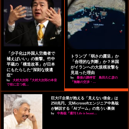
「少子化は外国人労働者で
トランプ「弱さの露呈」か
補えばいい」の衝撃。竹中
「合理的な判断」か？米国
平蔵の「構造改革」が日本
がイランへの大規模攻撃を
にもたらした“深刻な後遺
見送った理由
症”
by
最後の調停官 島田久仁彦の
by
大村大次郎『大村大次郎の本音
『無敵の交渉・…
で役に立つ税…
巨大IT企業が抱える「見えない借金」は
250兆円。元Microsoftエンジニア中島聡
が解説する「AIブーム」の危うい裏側
by
中島聡『週刊 Life is beaut…