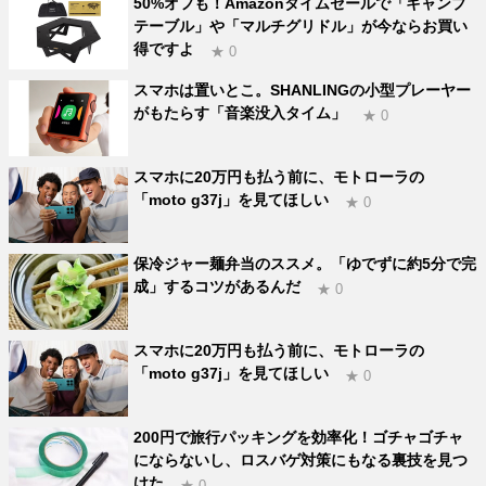
50%オフも！Amazonタイムセールで「キャンプ
テーブル」や「マルチグリドル」が今ならお買い
得ですよ
★ 0
スマホは置いとこ。SHANLINGの小型プレーヤー
がもたらす「音楽没入タイム」
★ 0
スマホに20万円も払う前に、モトローラの
「moto g37j」を見てほしい
★ 0
保冷ジャー麺弁当のススメ。「ゆでずに約5分で完
成」するコツがあるんだ
★ 0
スマホに20万円も払う前に、モトローラの
「moto g37j」を見てほしい
★ 0
200円で旅行パッキングを効率化！ゴチャゴチャ
にならないし、ロスバゲ対策にもなる裏技を見つ
けた
★ 0