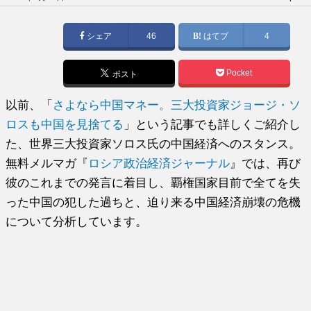
稿
日:
シェア
46
はてブ
4
Pocket
ポスト
以前、「
さよなら中国マネー。三大投資家ジョージ・ソ
ロスも中国を見捨てる
」という記事でも詳しくご紹介し
た、世界三大投資家ソロス氏の中国経済へのスタンス。
無料メルマガ『
ロシア政治経済ジャーナル
』では、再び
彼のこれまでの発言に着目し、覇権国家目前で全てを失
った中国の犯した過ちと、迫り来る中国経済崩壊の危機
について分析しています。