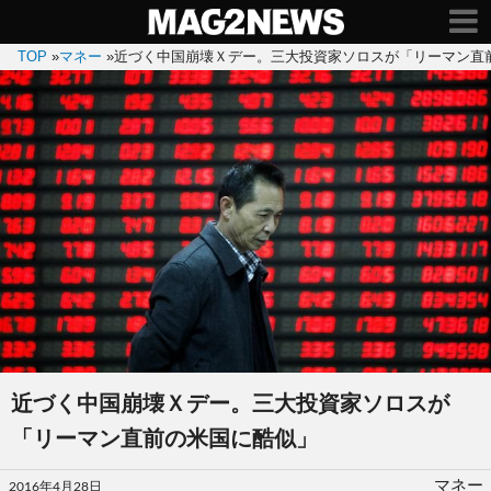
TOP
»
マネー
»
近づく中国崩壊Ｘデー。三大投資家ソロスが「リーマン直
近づく中国崩壊Ｘデー。三大投資家ソロスが
「リーマン直前の米国に酷似」
投
マネー
2016年4月28日