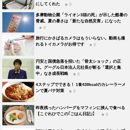
にしてくれた
★ 0
多摩動物公園「ライオン3頭の死」が示した酷暑の
脅威。夏の暑さは「新たな自然災害」になった
★ 0
旅行にかさばるカメラはもういらない。動画も撮
れるトイカメラがお得です
★ 0
円安と国債急落を招いた「骨太ショック」の正
体。グーグル日本法人元社長が斬る「選択と集
中」なき成長戦略
★ 0
4ステップでできる！ 1食438kcalのカレーラーメ
ンで夏バテ対策
★ 0
昨夜残ったハンバーグをマフィンに挟んで食べる
【こぐれひでこの｢ごはん日記｣】
★ 0