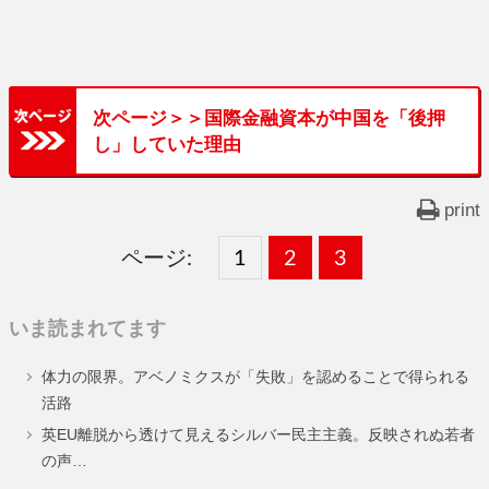
次ページ＞＞国際金融資本が中国を「後押
し」していた理由
print
ページ:
固
1
固
2
,
固
3
,
定
定
定
いま読まれてます
ペ
ペ
ペ
体力の限界。アベノミクスが「失敗」を認めることで得られる
ー
ー
ー
活路
ジ
ジ
ジ
英EU離脱から透けて見えるシルバー民主主義。反映されぬ若者
の声…