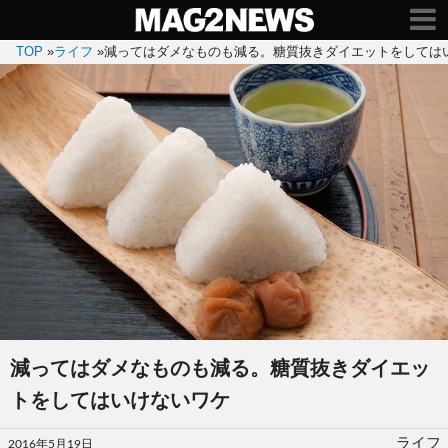
TOP
»
ライフ
»
減ってはダメなものも減る。糖質抜きダイエットをしては
減ってはダメなものも減る。糖質抜きダイエッ
トをしてはいけないワケ
投
ライフ
2016年5月19日