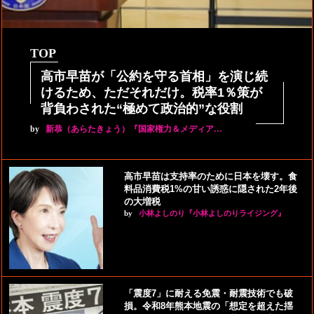
TOP
高市早苗が「公約を守る首相」を演じ続
けるため、ただそれだけ。税率1％策が
背負わされた“極めて政治的”な役割
by
新恭（あらたきょう）『国家権力＆メディア…
高市早苗は支持率のために日本を壊す。食
料品消費税1%の甘い誘惑に隠された2年後
の大増税
by
小林よしのり『小林よしのりライジング』
「震度7」に耐える免震・耐震技術でも破
損。令和8年熊本地震の「想定を超えた揺