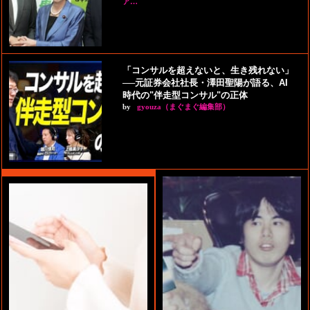
ア…
「コンサルを超えないと、生き残れない」
──元証券会社社長・澤田聖陽が語る、AI
時代の"伴走型コンサル"の正体
by
gyouza（まぐまぐ編集部）