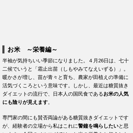
お米 ～栄養編～
半袖が気持ちいい季節になりました。４月26日は、七十
二候でいうと「霜止出苗（しもやみてなえいずる）」。
暖かさが増し、苗が青々と育ち、農家が田植えの準備に
活気づくころという意味です。しかし、最近は糖質抜き
ダイエットの流行で、日本人の国民食である
お米の人気
にも陰りが見えます
。
専門家の間にも賛否両論がある糖質抜きダイエットです
が、経験者の立場から私はこれに
警鐘を鳴らしたい
と思