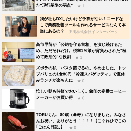
た“現行基準の弱点”
★ 1
我が社もDXしたいけど予算がない！コードな
しで業務改善ツールを作れるサービスなんて本
当にあるの？
[PR]株式会社インターパーク
高市早苗が「公約を守る首相」を演じ続けるた
め、ただそれだけ。税率1％策が背負わされた“極
めて政治的”な役割
★ 1
ズボラの私「パスタ茹でるの」やめました。トッ
プバリュの1食86円「冷凍スパゲッティ」で夏休
みランチが楽ちんに
★ 0
忙しい朝も時短でおいしく。象印の定番コーヒー
メーカーがお買い得
★ 0
TORUくん、80歳（傘寿）になりました。みなさ
んお祝い、ありがとう！！！！【こぐれひでこの
｢ごはん日記｣】
★ 0