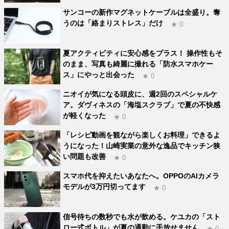
サンコーの新作マグネットケーブルは全盛り。奪
うのは「絡まりストレス」だけ
★ 0
夏アクティビティに安心感をプラス！ 操作性もそ
のまま、写真も綺麗に撮れる「防水スマホケー
ス」にやっと出会った
★ 0
ニオイが気になる頭皮に、週2回のスペシャルケ
ア。ダヴィネスの「海塩スクラブ」で夏の不快感
が軽くなった
★ 0
「レシピ動画を観ながら楽しくお料理」できるよ
うになった！山崎実業の意外な逸品でキッチン狭
い問題も改善
★ 0
スマホ代を抑えたいあなたへ。OPPOのAIカメラ
モデルが3万円切ってます
★ 0
信号待ちの数秒でも水が飲める。ケユカの「スト
ロー式ボトル」が夏の通勤に手放せません
★ 0