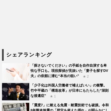
シェアランキング
「探さないでください」の手紙を自作自演する卑
怯な手口も。現役探偵が見抜いた「妻子を探すDV
夫」の依頼に潜む“本当の狙い”
★ 2
「少子化は外国人労働者で補えばいい」の衝撃。
竹中平蔵の「構造改革」が日本にもたらした“深刻
な後遺症”
★ 1
「震度7」に耐える免震・耐震技術でも破損。令和
8年熊本地震の「想定を超えた揺れ」が明らかにし