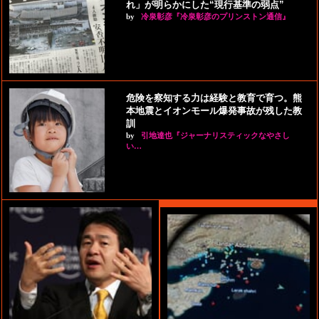
れ」が明らかにした“現行基準の弱点”
by
冷泉彰彦『冷泉彰彦のプリンストン通信』
危険を察知する力は経験と教育で育つ。熊
本地震とイオンモール爆発事故が残した教
訓
by
引地達也『ジャーナリスティックなやさし
い…