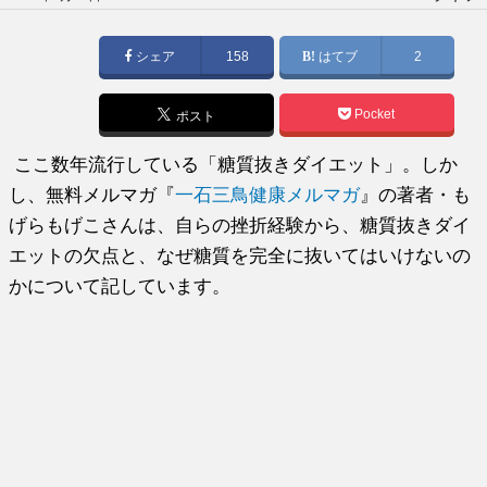
稿
日:
シェア
158
はてブ
2
Pocket
ポスト
ここ数年流行している「糖質抜きダイエット」。しか
し、無料メルマガ『
一石三鳥健康メルマガ
』の著者・も
げらもげこさんは、自らの挫折経験から、糖質抜きダイ
エットの欠点と、なぜ糖質を完全に抜いてはいけないの
かについて記しています。