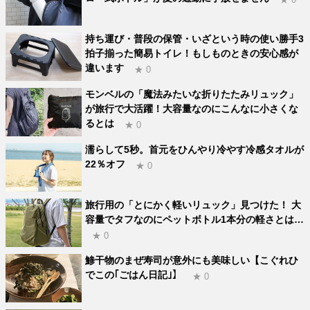
持ち運び・普段の保管・いざという時の使い勝手3
拍子揃った簡易トイレ！もしものときの安心感が
違います
★ 0
モンベルの「魔法みたいな折りたたみリュック」
が旅行で大活躍！大容量なのにこんなに小さくな
るとは
★ 0
濡らして5秒。首元をひんやり冷やす冷感タオルが
22％オフ
★ 0
旅行用の「とにかく軽いリュック」見つけた！ 大
容量でタフなのにペットボトル1本分の軽さとは…
★ 0
鯵干物のまぜ寿司が意外にも美味しい【こぐれひ
でこの｢ごはん日記｣】
★ 0