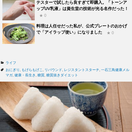
テスターで試したら良すぎて即購入。「トーンア
ップUV乳液」は資生堂の技術が光る名作だった！
★ 0
料理は人任せだった私が、公式プレートのおかげ
で「アイラップ使い」になりました
★ 0
カ
ライフ
テ
タ
おにぎり
,
もげらもげこ
,
リバウンド
,
レジスタントスターチ
,
一石三鳥健康メル
ゴ
グ
マガ
,
健康・長生き
,
糖質
,
糖質抜きダイエット
リ
ー