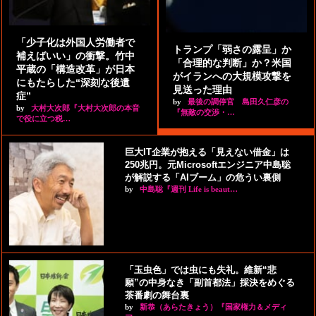
「少子化は外国人労働者で
トランプ「弱さの露呈」か
補えばいい」の衝撃。竹中
「合理的な判断」か？米国
平蔵の「構造改革」が日本
がイランへの大規模攻撃を
にもたらした“深刻な後遺
見送った理由
症”
by
最後の調停官 島田久仁彦の
by
大村大次郎『大村大次郎の本音
『無敵の交渉・…
で役に立つ税…
巨大IT企業が抱える「見えない借金」は
250兆円。元Microsoftエンジニア中島聡
が解説する「AIブーム」の危うい裏側
by
中島聡『週刊 Life is beaut…
「玉虫色」では虫にも失礼。維新“悲
願”の中身なき「副首都法」採決をめぐる
茶番劇の舞台裏
by
新恭（あらたきょう）『国家権力＆メディ