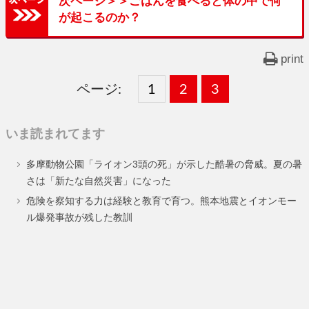
次ページ＞＞ごはんを食べると体の中で何
が起こるのか？
print
ページ:
固
1
固
2
,
固
3
,
定
定
定
いま読まれてます
ペ
ペ
ペ
多摩動物公園「ライオン3頭の死」が示した酷暑の脅威。夏の暑
ー
ー
ー
さは「新たな自然災害」になった
ジ
ジ
ジ
危険を察知する力は経験と教育で育つ。熊本地震とイオンモー
ル爆発事故が残した教訓