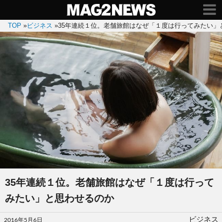
TOP
»
ビジネス
»
35年連続１位。老舗旅館はなぜ「１度は行ってみたい」
35年連続１位。老舗旅館はなぜ「１度は行って
みたい」と思わせるのか
投
ビジネス
2016年5月6日