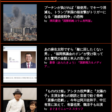
プーチンが負ければ「核使用」でキーウ消
滅も。トランプ米国の核攻撃がトリガーに
なる「連鎖核戦争」の恐怖
by
津田慶治『国際戦略コラム有料版』
あの麻生太郎ですら「敵に回したくない
男」。“福岡県議会のドン”が受け取って
きた驚愕の金額と本人の言い分
by
新恭（あらたきょう）『国家権力＆メディ
ア…
『もののけ姫』アシタカ役声優と『太陽の
子』主演女優らの朗読と音楽で紡ぐ長崎
「原爆の悲劇」。今年は阿川佐和子、中江
有里に加えて、有森也実、魏涼子も出演
by
まぐまぐニュース スタッフ