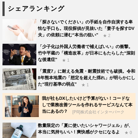
シェアランキング
「探さないでください」の手紙を自作自演する卑
怯な手口も。現役探偵が見抜いた「妻子を探すDV
夫」の依頼に潜む“本当の狙い”
★ 2
「少子化は外国人労働者で補えばいい」の衝撃。
竹中平蔵の「構造改革」が日本にもたらした“深刻
な後遺症”
★ 1
「震度7」に耐える免震・耐震技術でも破損。令和
8年熊本地震の「想定を超えた揺れ」が明らかにし
た“現行基準の弱点”
★ 1
我が社もDXしたいけど予算がない！コードな
しで業務改善ツールを作れるサービスなんて本
当にあるの？
[PR]株式会社インターパーク
数量限定の「夏に使いたいシャワージェル」が、
本当に気持ちいい！爽快感がクセになるよ
★ 0