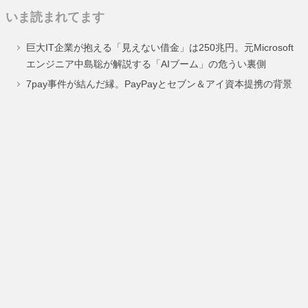
定
定
いま読まれてます
ペ
ペ
巨大IT企業が抱える「見えない借金」は250兆円。元Microsoft
ー
ー
エンジニア中島聡が解説する「AIブーム」の危うい裏側
ジ
ジ
7pay事件が結んだ縁。PayPayとセブン＆アイ資本提携の背景