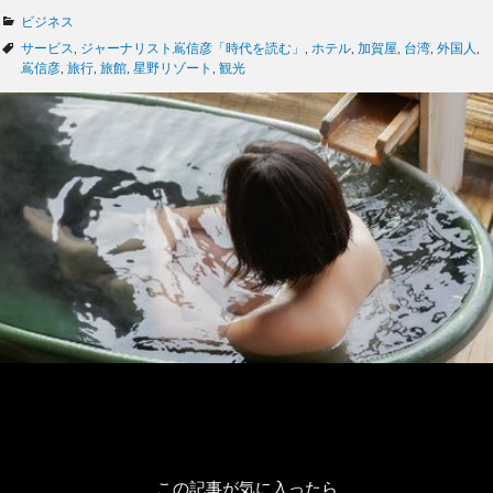
カ
ビジネス
テ
タ
サービス
,
ジャーナリスト嶌信彦「時代を読む」
,
ホテル
,
加賀屋
,
台湾
,
外国人
,
ゴ
グ
嶌信彦
,
旅行
,
旅館
,
星野リゾート
,
観光
リ
ー
この記事が気に入ったら