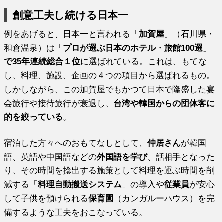
創意工夫し続ける日本一
例をあげると、日本一と言われる「
加賀屋
」（石川県・
和倉温泉）は「
プロが選ぶ日本のホテル
・
旅館100選
」
で35年連続総合１位
に選ばれている。これは、もてな
し、料理、施設、企画の４つの項目から選ばれるもの。
しかしながら、この加賀屋でもかつて日本で隆盛した宴
会旅行や接待旅行が衰退し、
台湾や韓国からの団体客に
的を絞っている
。
宿泊した方々へのおもてなしとして、
仲居さん
が韓国
語、英語や中国語などの
外国語を学び
、話相手となった
り、その時間を捻出する施策として料理を運ぶ時間を削
減する「
料理自動搬送システム
」の導入や
従業員
が安心
して子供を預けられる
保育園
（カンガルーハウス）を完
備するような工夫をおこなっている。