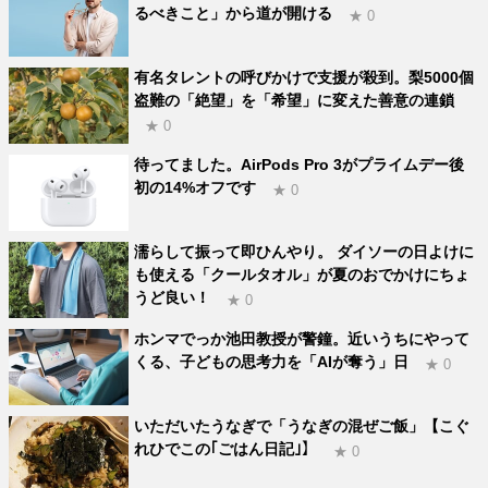
るべきこと」から道が開ける
★ 0
有名タレントの呼びかけで支援が殺到。梨5000個
盗難の「絶望」を「希望」に変えた善意の連鎖
★ 0
待ってました。AirPods Pro 3がプライムデー後
初の14%オフです
★ 0
濡らして振って即ひんやり。 ダイソーの日よけに
も使える「クールタオル」が夏のおでかけにちょ
うど良い！
★ 0
ホンマでっか池田教授が警鐘。近いうちにやって
くる、子どもの思考力を「AIが奪う」日
★ 0
いただいたうなぎで「うなぎの混ぜご飯」【こぐ
れひでこの｢ごはん日記｣】
★ 0