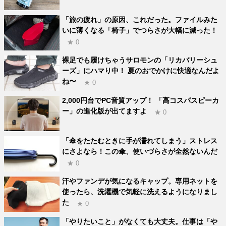
「旅の疲れ」の原因、これだった。ファイルみた
いに薄くなる「椅子」でつらさが大幅に減った！
★ 0
裸足でも履けちゃうサロモンの「リカバリーシュ
ーズ」にハマり中！ 夏のおでかけに快適なんだよ
ね〜
★ 0
2,000円台でPC音質アップ！ 「高コスパスピーカ
ー」の進化版が出てますよ
★ 0
「傘をたたむときに手が濡れてしまう」ストレス
にさよなら！この傘、使いづらさが全然ないんだ
★ 0
汗やファンデが気になるキャップ。専用ネットを
使ったら、洗濯機で気軽に洗えるようになりまし
た
★ 0
「やりたいこと」がなくても大丈夫。仕事は「や