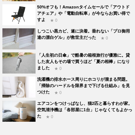
50%オフも！Amazonタイムセールで「アウトド
アチェア」や「電動自転車」が今ならお買い得で
すよ
★ 0
しつこい黒カビ、遂に決着。垂れない「プロ御用
達の漂白ゲル」が救世主だった
★ 0
「人生初の日傘」で酷暑の箱根旅行が優雅に。貸
した友人もその場で買うほど「夏の相棒」になり
ました
★ 0
洗濯機の排水ホース周りにホコリが溜まる問題。
「掃除のハードルを限界まで下げる仕組み」を見
つけた
★ 0
エアコンをつけっぱなし、猫2匹と暮らすわが家。
空気清浄機は「各部屋に1台」じゃなくてもよかっ
た
★ 0