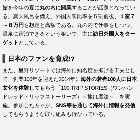
館を今年の夏に
丸の内に開業
することが話題となってい
る。露天風呂を備え、外国人客比率を５割前後、
１室７
～８万円
を想定と高額である。丸の内で仕事をしつつ、
温泉に宿泊できるという狙いで、主に
訪日外国人をター
ゲット
としている。
日本のファンを育成!?
また、星野リゾートでは海外に知名度を拡げる工夫とし
て、創業100年を迎えた2014年に
海外の若者100人に日本
文化を体験してもらう
「100 TRIP STORIES（ワンハン
ドレッドトリップストーリーズ）～旅は魔法～」を実
施。参加した方々が、
SNS等を通じて海外に情報を発信
してもらうような取り組みも行なっている。