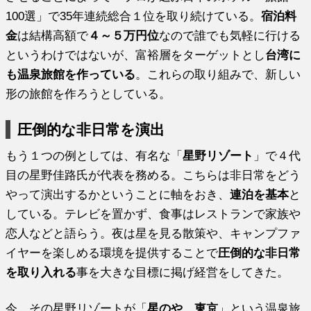
100選」で35年連続総合１位を取り続けている。
宿泊料
金
は結構高額で
４～５万円位
なので誰でも気軽に行ける
というわけではないが、富裕層をターゲットとし
台湾に
も温泉旅館を作っている
。これらの取り組みで、新しい
形の旅館を作ろうとしている。
圧倒的な非日常を演出
もう１つの例としては、有名な「
星野リゾート
」で４代
目の星野佳路氏が代表を務める。こちらは非日常をどう
やって演出するかということに軸をおき、
連泊を基本
と
している。テレビを置かず、食事はレストランで家族や
恋人などと語らう。夜は星を見る散策や、キャンプファ
イヤーを楽しめる環境を提供することで
圧倒的な非日常
を取り入れる
事を大きな目標に掲げ経営をしてきた。
今、その星野リゾートが「
星のや 東京
」という温泉旅