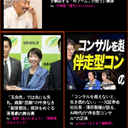
が解説する「AIブーム」の危うい裏側
by
中島聡『週刊 Life is beaut…
「コンサルを超えないと、
「玉虫色」では虫にも失
生き残れない」──元証券会
礼。維新“悲願”の中身なき
社社長・澤田聖陽が語る、
「副首都法」採決をめぐる
AI時代の"伴走型コンサ
茶番劇の舞台裏
ル"の正体
by
新恭（あらたきょう）『国家権
力＆メディア…
by
gyouza（まぐまぐ編集部）