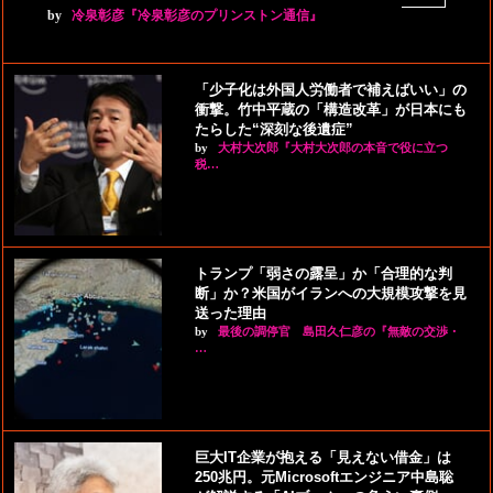
by
冷泉彰彦『冷泉彰彦のプリンストン通信』
「少子化は外国人労働者で補えばいい」の
衝撃。竹中平蔵の「構造改革」が日本にも
たらした“深刻な後遺症”
by
大村大次郎『大村大次郎の本音で役に立つ
税…
トランプ「弱さの露呈」か「合理的な判
断」か？米国がイランへの大規模攻撃を見
送った理由
by
最後の調停官 島田久仁彦の『無敵の交渉・
…
巨大IT企業が抱える「見えない借金」は
250兆円。元Microsoftエンジニア中島聡