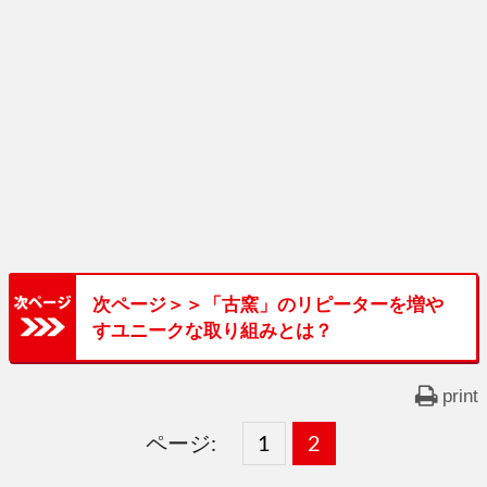
次ページ＞＞「古窯」のリピーターを増や
すユニークな取り組みとは？
print
ページ:
固
1
固
2
,