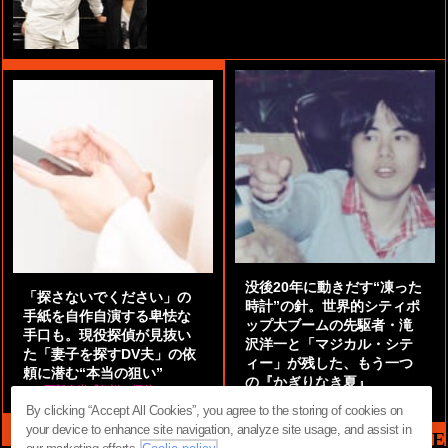
没後20年に動きだす“凍った
「探さないでください」の
時計”の針。世界的シティポ
手紙を自作自演する卑怯な
ップ大ブームの先駆者・滝
手口も。現役探偵が見抜い
沢洋一と「マジカル・シテ
た「妻子を探すDV夫」の依
ィー」が残した、もう一つ
頼に潜む“本当の狙い”
の『かぎりなき夏』
by
阿部泰尚『伝説の探偵』
by
都鳥 流星
By clicking “Accept All Cookies”, you agree to the storing of cookies on
your device to enhance site navigation, analyze site usage, and assist in
MAG2 NEWS HEADLINE