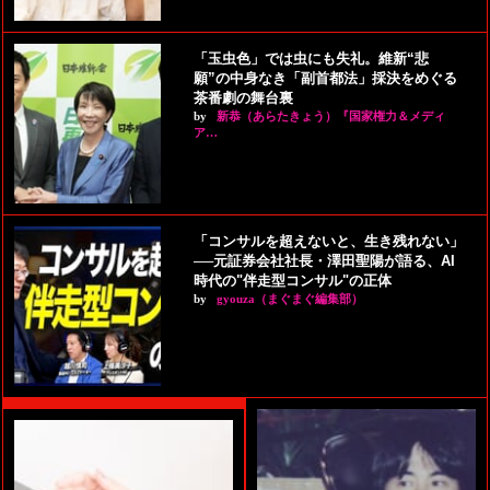
「玉虫色」では虫にも失礼。維新“悲
願”の中身なき「副首都法」採決をめぐる
茶番劇の舞台裏
by
新恭（あらたきょう）『国家権力＆メディ
ア…
「コンサルを超えないと、生き残れない」
──元証券会社社長・澤田聖陽が語る、AI
時代の"伴走型コンサル"の正体
by
gyouza（まぐまぐ編集部）