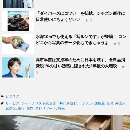
「ダイバーズはゴツい」を払拭。シチズン新作は
日常使いにちょうどいい
★ 0
水深10mでも使える「写ルンです」が登場！ コン
ビニから写真のデータ化もできちゃうよ
★ 0
高市早苗は支持率のために日本を壊す。食料品消
費税1%の甘い誘惑に隠された2年後の大増税
★
0
カ
ビジネス
テ
タ
サービス
,
ジャーナリスト嶌信彦「時代を読む」
,
ホテル
,
加賀屋
,
台湾
,
外国人
,
ゴ
グ
嶌信彦
,
旅行
,
旅館
,
星野リゾート
,
観光
リ
ー