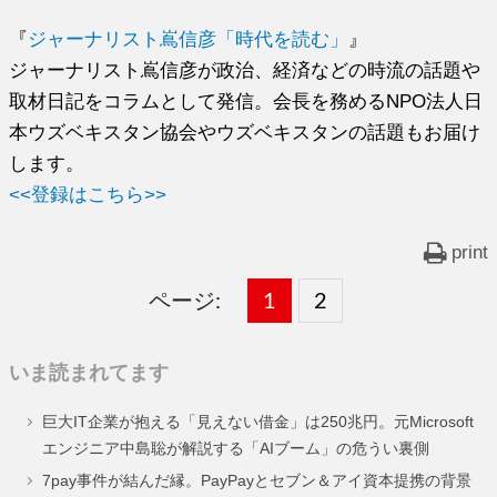
『
ジャーナリスト嶌信彦「時代を読む」
』
ジャーナリスト嶌信彦が政治、経済などの時流の話題や
取材日記をコラムとして発信。会長を務めるNPO法人日
本ウズベキスタン協会やウズベキスタンの話題もお届け
します。
<<登録はこちら>>
print
ページ:
固
1
固
2
,
定
定
いま読まれてます
ペ
ペ
巨大IT企業が抱える「見えない借金」は250兆円。元Microsoft
ー
ー
エンジニア中島聡が解説する「AIブーム」の危うい裏側
ジ
ジ
7pay事件が結んだ縁。PayPayとセブン＆アイ資本提携の背景