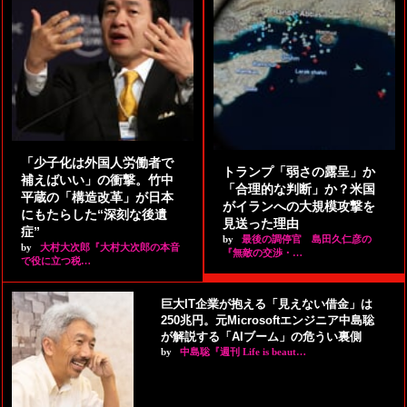
「少子化は外国人労働者で
トランプ「弱さの露呈」か
補えばいい」の衝撃。竹中
「合理的な判断」か？米国
平蔵の「構造改革」が日本
がイランへの大規模攻撃を
にもたらした“深刻な後遺
見送った理由
症”
by
最後の調停官 島田久仁彦の
by
大村大次郎『大村大次郎の本音
『無敵の交渉・…
で役に立つ税…
巨大IT企業が抱える「見えない借金」は
250兆円。元Microsoftエンジニア中島聡
が解説する「AIブーム」の危うい裏側
by
中島聡『週刊 Life is beaut…