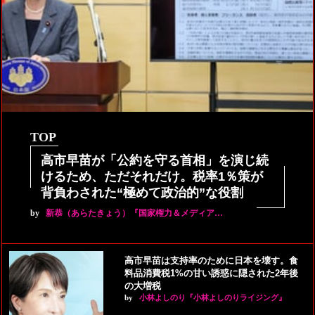
TOP
高市早苗が「公約を守る首相」を演じ続
けるため、ただそれだけ。税率1％策が
背負わされた“極めて政治的”な役割
by
新恭（あらたきょう）『国家権力＆メディア…
高市早苗は支持率のために日本を壊す。食
料品消費税1%の甘い誘惑に隠された2年後
の大増税
by
小林よしのり『小林よしのりライジング』