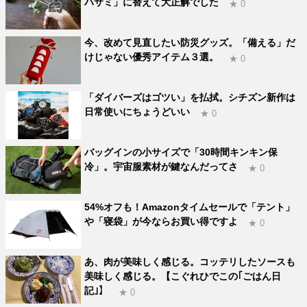
ハサミ」に替えて大正解でした
★ 0
今、改めて見直したい防災グッズ。「備える」だ
けじゃない優秀アイテム３選。
★ 0
「ダイバーズはゴツい」を払拭。シチズン新作は
日常使いにちょうどいい
★ 0
バッグインの小サイズで「30時間キンキン保
冷」。宇宙服素材が鍵なんだってさ
★ 0
54%オフも！Amazonタイムセールで「テント」
や「寝袋」が今ならお買い得ですよ
★ 0
あ、肉が美味しく感じる。コッテリしたソースも
美味しく感じる。【こぐれひでこの｢ごはん日
記｣】
★ 0