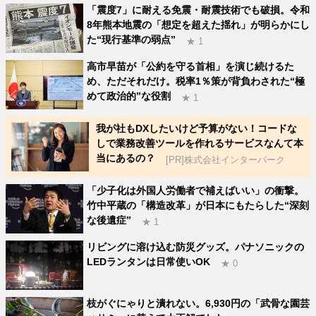
「震度7」に耐える免震・耐震技術でも破損。令和
8年熊本地震の「想定を超えた揺れ」が明らかにし
た“現行基準の弱点”
★ 1
高市早苗が「公約を守る首相」を演じ続けるた
め、ただそれだけ。税率1％策が背負わされた“極
めて政治的”な役割
★ 1
我が社もDXしたいけど予算がない！コードな
しで業務改善ツールを作れるサービスなんて本
当にあるの？
[PR]株式会社インターパーク
「少子化は外国人労働者で補えばいい」の衝撃。
竹中平蔵の「構造改革」が日本にもたらした“深刻
な後遺症”
★ 1
リビングに溶け込む防災グッズ。パナソニックの
LEDランタンは日常使いOK
★ 0
枝がぐにゃりと潰れない。6,930円の「武骨な園芸