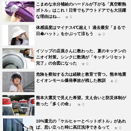
こまめな水分補給のハードルが下がる「真空断熱
ボトル」はこれ！日常でもアウトドアでも大活躍
な理由はね…
★ 0
体感温度はマイナス4℃超え！ 過去最安「まるで
日傘ハット」をかぶって涼もう
★ 0
イソップの店員さんに教わった、夏のキッチンの
ニオイ対策。シンクに数滴が「キッチンリセット
完了」の合図になった
★ 0
危険を察知する力は経験と教育で育つ。熊本地震
とイオンモール爆発事故が残した教訓
★ 0
熊本大震災で見えた希望。支え合いと防災体制が
救った「多くの命」
★ 0
10%還元の「ケルヒャーとペットボトル」があれ
ば、思い立った時に高圧洗浄できるって
★ 0