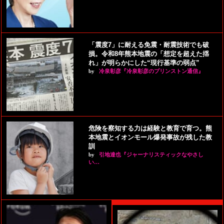
「震度7」に耐える免震・耐震技術でも破
損。令和8年熊本地震の「想定を超えた揺
れ」が明らかにした“現行基準の弱点”
by
冷泉彰彦『冷泉彰彦のプリンストン通信』
危険を察知する力は経験と教育で育つ。熊
本地震とイオンモール爆発事故が残した教
訓
by
引地達也『ジャーナリスティックなやさし
い…