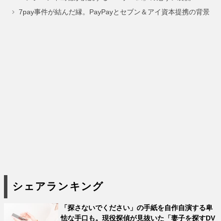
ジ
ジ
ジ
7pay事件が結んだ縁。PayPayとセブン＆アイ資本提携の背景
シェアランキング
「探さないでください」の手紙を自作自演する卑
怯な手口も。現役探偵が見抜いた「妻子を探すDV