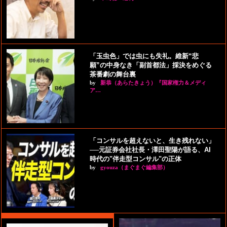
「玉虫色」では虫にも失礼。維新“悲
願”の中身なき「副首都法」採決をめぐる
茶番劇の舞台裏
by
新恭（あらたきょう）『国家権力＆メディ
ア…
「コンサルを超えないと、生き残れない」
──元証券会社社長・澤田聖陽が語る、AI
時代の"伴走型コンサル"の正体
by
gyouza（まぐまぐ編集部）