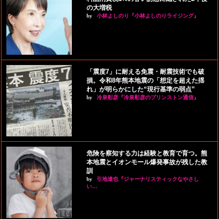
の大増税
by
小林よしのり『小林よしのりライジング』
「震度7」に耐える免震・耐震技術でも破
損。令和8年熊本地震の「想定を超えた揺
れ」が明らかにした“現行基準の弱点”
by
冷泉彰彦『冷泉彰彦のプリンストン通信』
危険を察知する力は経験と教育で育つ。熊
本地震とイオンモール爆発事故が残した教
訓
by
引地達也『ジャーナリスティックなやさし
い…