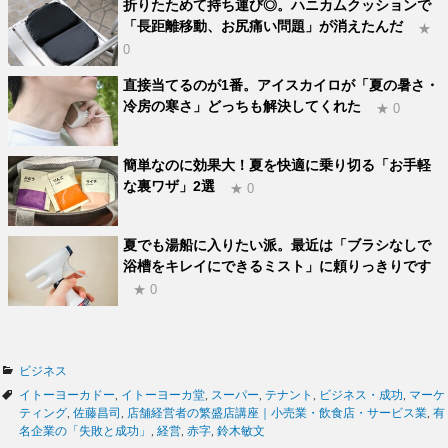
折りたためて持ち運び◎。ハニカムクッションで
「長距離移動、お尻痛い問題」が消えたんだ
★
0
直接当てるのが1番。アイスカイロが「夏の暑さ・
冷房の寒さ」どっちも解決してくれた
★ 0
簡単なのに効果大！夏を快適に乗り切る「お手軽
な裏ワザ」2選
★ 0
夏でも湯船に入りたい派。最近は「ブラシなしで
浴槽をキレイにできるミスト」に頼りっきりです
★ 0
カ
ビジネス
テ
タ
イトーヨーカドー
,
イトーヨーカ堂
,
スーパー
,
テナント
,
ビジネス・成功
,
マーケ
ゴ
グ
ティング
,
佐藤昌司
,
店舗経営者の繁盛店講座｜小売業・飲食店・サービス業
,
有
リ
名企業の「失敗と成功」
,
経営
,
赤字
,
鈴木敏文
ー