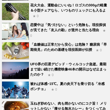
花火大会、運動会にいいね！ロゴスの300gの軽量
＆小型チェアなら、いつものリュックにも入るよ
★ 0
恋愛中は「気づけない」という危険も。現役探偵
が見てきた「友人の勘」が意外と当たる理由
★
0
「血糖値は正常だから安心」は危険？ 糖尿病「早
期発見」のための基礎を現役医師が伝授
★ 0
UFO界の巨星デビッド・ウィルコック急逝。最期
まで追い続けた機密映像46本の開示はなぜ止まっ
たのか？
★ 0
被れば体感−15℃。夏の炎天下を乗り切る「冷感
ポンチョ」
★ 0
玉ねぎ炒めない、肉も焼かないのにコク旨！ メリ
ットしかない「痩せる無水カレー」をつくってみ