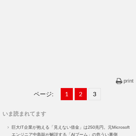
print
ページ:
固
1
固
2
,
固
3
,
定
定
定
いま読まれてます
ペ
ペ
ペ
巨大IT企業が抱える「見えない借金」は250兆円。元Microsoft
ー
ー
ー
エンジニア中島聡が解説する「AIブーム」の危うい裏側