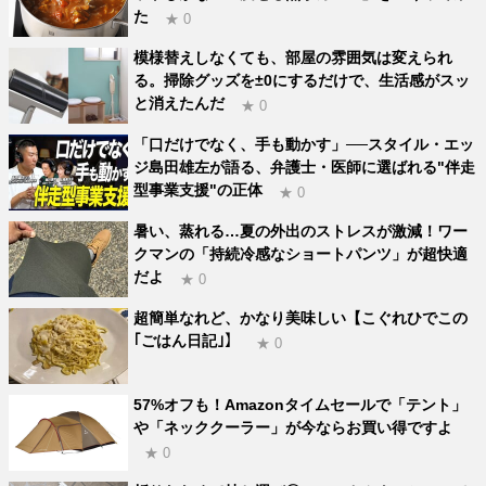
た
★ 0
模様替えしなくても、部屋の雰囲気は変えられ
る。掃除グッズを±0にするだけで、生活感がスッ
と消えたんだ
★ 0
「口だけでなく、手も動かす」──スタイル・エッ
ジ島田雄左が語る、弁護士・医師に選ばれる"伴走
型事業支援"の正体
★ 0
暑い、蒸れる…夏の外出のストレスが激減！ワー
クマンの「持続冷感なショートパンツ」が超快適
だよ
★ 0
超簡単なれど、かなり美味しい【こぐれひでこの
｢ごはん日記｣】
★ 0
57%オフも！Amazonタイムセールで「テント」
や「ネッククーラー」が今ならお買い得ですよ
★ 0