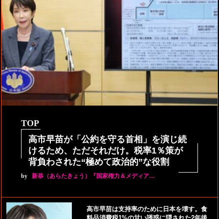
TOP
高市早苗が「公約を守る首相」を演じ続
けるため、ただそれだけ。税率1％策が
背負わされた“極めて政治的”な役割
by
新恭（あらたきょう）『国家権力＆メディア…
高市早苗は支持率のために日本を壊す。食
料品消費税1%の甘い誘惑に隠された2年後