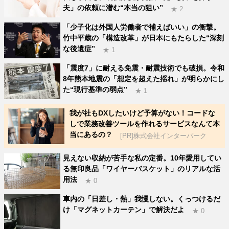
夫」の依頼に潜む“本当の狙い”
★ 2
「少子化は外国人労働者で補えばいい」の衝撃。
竹中平蔵の「構造改革」が日本にもたらした“深刻
な後遺症”
★ 1
「震度7」に耐える免震・耐震技術でも破損。令和
8年熊本地震の「想定を超えた揺れ」が明らかにし
た“現行基準の弱点”
★ 1
我が社もDXしたいけど予算がない！コードな
しで業務改善ツールを作れるサービスなんて本
当にあるの？
[PR]株式会社インターパーク
見えない収納が苦手な私の定番。10年愛用してい
る無印良品「ワイヤーバスケット」のリアルな活
用法
★ 0
車内の「日差し・熱」我慢しない。くっつけるだ
け「マグネットカーテン」で解決だよ
★ 0