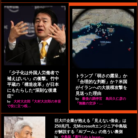
「少子化は外国人労働者で
トランプ「弱さの露呈」か
補えばいい」の衝撃。竹中
「合理的な判断」か？米国
平蔵の「構造改革」が日本
がイランへの大規模攻撃を
にもたらした“深刻な後遺
見送った理由
症”
by
最後の調停官 島田久仁彦の
by
大村大次郎『大村大次郎の本音
『無敵の交渉・…
で役に立つ税…
巨大IT企業が抱える「見えない借金」は
250兆円。元Microsoftエンジニア中島聡
が解説する「AIブーム」の危うい裏側
by
中島聡『週刊 Life is beaut…