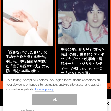
没後20年に動きだす“凍った
「探さないでください」の
時計”の針。世界的シティポ
手紙を自作自演する卑怯な
ップ大ブームの先駆者・滝
手口も。現役探偵が見抜い
沢洋一と「マジカル・シテ
た「妻子を探すDV夫」の依
ィー」が残した、もう一つ
頼に潜む“本当の狙い”
の『かぎりなき夏』
by
阿部泰尚『伝説の探偵』
by
都鳥 流星
By clicking “Accept All Cookies”, you agree to the storing of cookies on
your device to enhance site navigation, analyze site usage, and assist in
MAG2 NEWS HEADLINE
our marketing efforts.
Coolie policy
ok
×
ページ内の商標は全て商標権者に属します。無断転載を禁じます。 ©
まぐまぐ！
settings