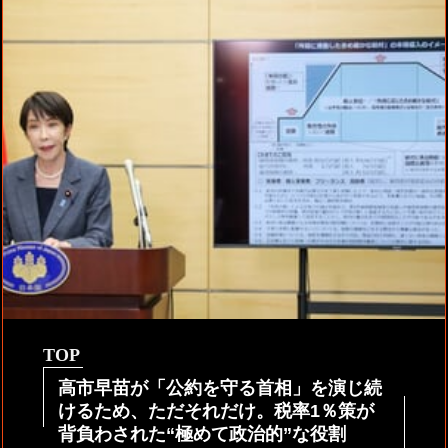
TOP
高市早苗が「公約を守る首相」を演じ続
けるため、ただそれだけ。税率1％策が
背負わされた“極めて政治的”な役割