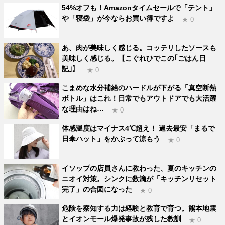
54%オフも！Amazonタイムセールで「テント」
や「寝袋」が今ならお買い得ですよ
★ 0
あ、肉が美味しく感じる。コッテリしたソースも
美味しく感じる。【こぐれひでこの｢ごはん日
記｣】
★ 0
こまめな水分補給のハードルが下がる「真空断熱
ボトル」はこれ！日常でもアウトドアでも大活躍
な理由はね…
★ 0
体感温度はマイナス4℃超え！ 過去最安「まるで
日傘ハット」をかぶって涼もう
★ 0
イソップの店員さんに教わった、夏のキッチンの
ニオイ対策。シンクに数滴が「キッチンリセット
完了」の合図になった
★ 0
危険を察知する力は経験と教育で育つ。熊本地震
とイオンモール爆発事故が残した教訓
★ 0