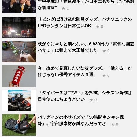
竹中平蔵の「構造改革」が日本にもたらした“深刻
な後遺症”
★ 1
リビングに溶け込む防災グッズ。パナソニックの
LEDランタンは日常使いOK
★ 0
枝がぐにゃりと潰れない。6,930円の「武骨な園芸
ハサミ」に替えて大正解でした
★ 0
今、改めて見直したい防災グッズ。「備える」だ
けじゃない優秀アイテム３選。
★ 0
「ダイバーズはゴツい」を払拭。シチズン新作は
日常使いにちょうどいい
★ 0
バッグインの小サイズで「30時間キンキン保
冷」。宇宙服素材が鍵なんだってさ
★ 0