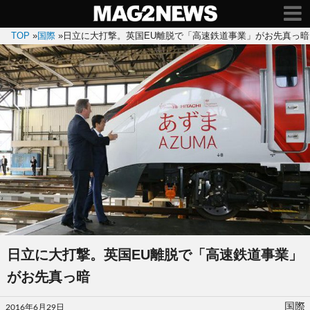
TOP
»
国際
»
日立に大打撃。英国EU離脱で「高速鉄道事業」がお先真っ暗
日立に大打撃。英国EU離脱で「高速鉄道事業」
がお先真っ暗
投
国際
2016年6月29日