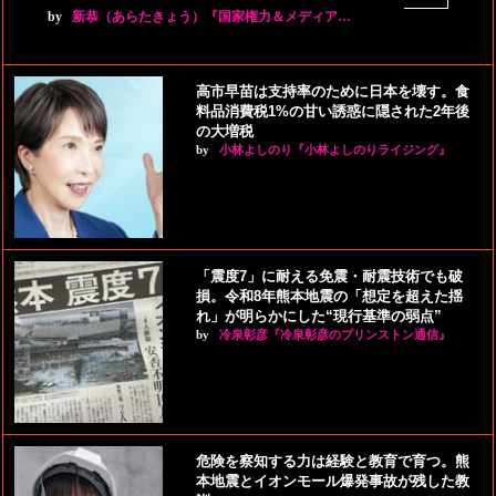
by
新恭（あらたきょう）『国家権力＆メディア…
高市早苗は支持率のために日本を壊す。食
料品消費税1%の甘い誘惑に隠された2年後
の大増税
by
小林よしのり『小林よしのりライジング』
「震度7」に耐える免震・耐震技術でも破
損。令和8年熊本地震の「想定を超えた揺
れ」が明らかにした“現行基準の弱点”
by
冷泉彰彦『冷泉彰彦のプリンストン通信』
危険を察知する力は経験と教育で育つ。熊
本地震とイオンモール爆発事故が残した教