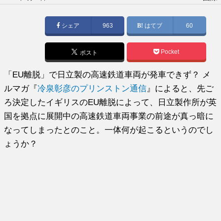
稿
日:
シェア
963
はてブ
60
Pocket
ポスト
「EU離脱」で日立製の高速鉄道車両が発車できず？ メ
ルマガ『
冷泉彰彦のプリンストン通信
』によると、先ご
ろ決定したイギリスのEU離脱によって、日立製作所が英
国を拠点に展開中の高速鉄道車両事業の前途が真っ暗に
なってしまったとのこと。一体何が起こるというのでし
ょうか？