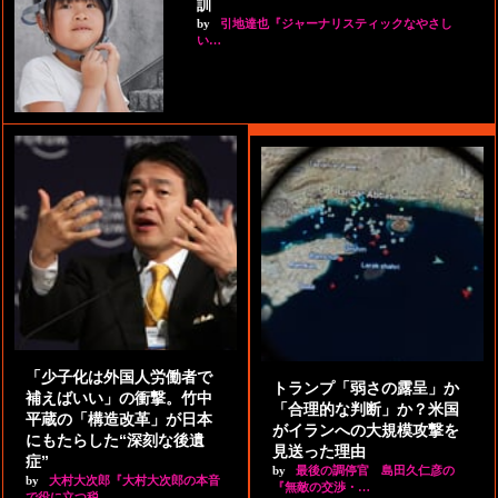
訓
by
引地達也『ジャーナリスティックなやさし
い…
「少子化は外国人労働者で
トランプ「弱さの露呈」か
補えばいい」の衝撃。竹中
「合理的な判断」か？米国
平蔵の「構造改革」が日本
がイランへの大規模攻撃を
にもたらした“深刻な後遺
見送った理由
症”
by
最後の調停官 島田久仁彦の
by
大村大次郎『大村大次郎の本音
『無敵の交渉・…
で役に立つ税…