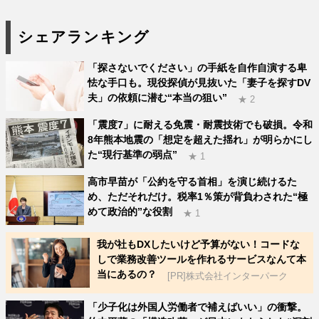
シェアランキング
「探さないでください」の手紙を自作自演する卑
怯な手口も。現役探偵が見抜いた「妻子を探すDV
夫」の依頼に潜む“本当の狙い”
★ 2
「震度7」に耐える免震・耐震技術でも破損。令和
8年熊本地震の「想定を超えた揺れ」が明らかにし
た“現行基準の弱点”
★ 1
高市早苗が「公約を守る首相」を演じ続けるた
め、ただそれだけ。税率1％策が背負わされた“極
めて政治的”な役割
★ 1
我が社もDXしたいけど予算がない！コードな
しで業務改善ツールを作れるサービスなんて本
当にあるの？
[PR]株式会社インターパーク
「少子化は外国人労働者で補えばいい」の衝撃。