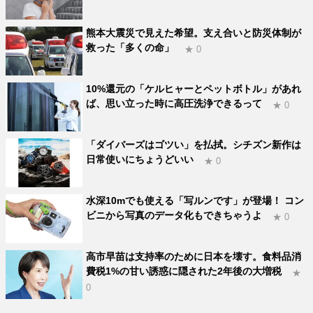
熊本大震災で見えた希望。支え合いと防災体制が
救った「多くの命」
★ 0
10%還元の「ケルヒャーとペットボトル」があれ
ば、思い立った時に高圧洗浄できるって
★ 0
「ダイバーズはゴツい」を払拭。シチズン新作は
日常使いにちょうどいい
★ 0
水深10mでも使える「写ルンです」が登場！ コン
ビニから写真のデータ化もできちゃうよ
★ 0
高市早苗は支持率のために日本を壊す。食料品消
費税1%の甘い誘惑に隠された2年後の大増税
★
0