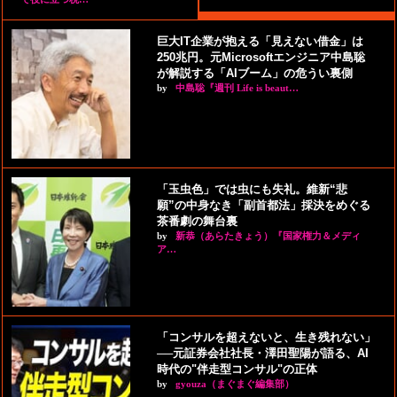
巨大IT企業が抱える「見えない借金」は
250兆円。元Microsoftエンジニア中島聡
が解説する「AIブーム」の危うい裏側
by
中島聡『週刊 Life is beaut…
「玉虫色」では虫にも失礼。維新“悲
願”の中身なき「副首都法」採決をめぐる
茶番劇の舞台裏
by
新恭（あらたきょう）『国家権力＆メディ
ア…
「コンサルを超えないと、生き残れない」
──元証券会社社長・澤田聖陽が語る、AI
時代の"伴走型コンサル"の正体
by
gyouza（まぐまぐ編集部）