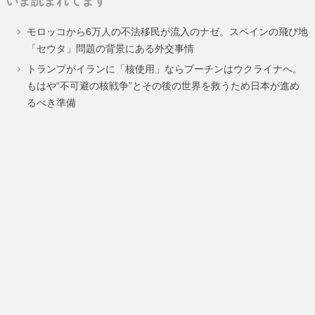
いま読まれてます
ペ
ペ
ペ
モロッコから6万人の不法移民が流入のナゼ。スペインの飛び地
ー
ー
ー
「セウタ」問題の背景にある外交事情
ジ
ジ
ジ
トランプがイランに「核使用」ならプーチンはウクライナへ。
もはや“不可避の核戦争”とその後の世界を救うため日本が進め
るべき準備