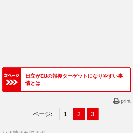
日立がEUの報復ターゲットになりやすい事
情とは
print
ページ:
固
1
固
2
,
固
3
,
定
定
定