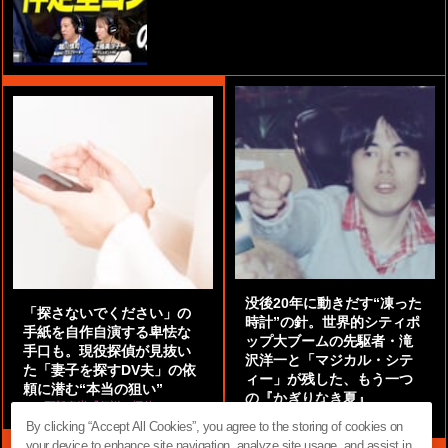
没後20年に動きだす“凍った
「探さないでください」の
時計”の針。世界的シティポ
手紙を自作自演する卑怯な
ップ大ブームの先駆者・滝
手口も。現役探偵が見抜い
沢洋一と「マジカル・シテ
た「妻子を探すDV夫」の依
ィー」が残した、もう一つ
頼に潜む“本当の狙い”
の『かぎりなき夏』
by
阿部泰尚『伝説の探偵』
by
都鳥 流星
By clicking “Accept All Cookies”, you agree to the storing of cookies on
your device to enhance site navigation, analyze site usage, and assist in