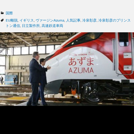
カ
国際
テ
タ
EU離脱
,
イギリス
,
ヴァージンAzuma
,
人気記事
,
冷泉彰彦
,
冷泉彰彦のプリンス
ゴ
グ
トン通信
,
日立製作所
,
高速鉄道車両
リ
ー