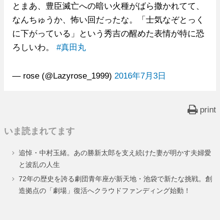
とまあ、豊臣滅亡への暗い火種がばら撒かれてて、
なんちゅうか、怖い回だったな。「士気なぞとっく
に下がっている」という秀吉の醒めた表情が特に恐
ろしいわ。
#真田丸
— rose (@Lazyrose_1999)
2016年7月3日
print
いま読まれてます
追悼・中村玉緒。あの勝新太郎を支え続けた妻が明かす夫婦愛
と波乱の人生
72年の歴史を誇る劇団青年座が新天地・池袋で新たな挑戦。創
造拠点の「劇場」復活へクラウドファンディング始動！