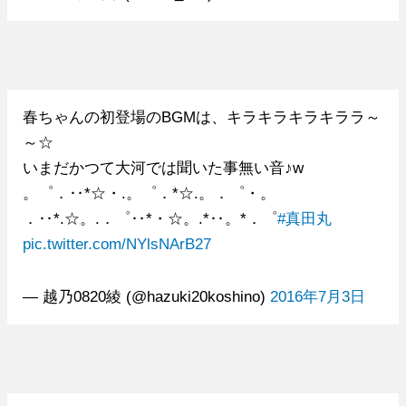
春ちゃんの初登場のBGMは、キラキラキラキララ～
～☆
いまだかつて大河では聞いた事無い音♪w
。゜．‥*☆・.。゜．*☆.。．゜・。
．‥*.☆。.．゜‥*・☆。.*‥。*．゜
#真田丸
pic.twitter.com/NYlsNArB27
— 越乃0820綾 (@hazuki20koshino)
2016年7月3日