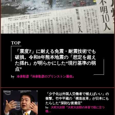
TOP
「震度7」に耐える免震・耐震技術でも
破損。令和8年熊本地震の「想定を超え
た揺れ」が明らかにした“現行基準の弱
点”
by
冷泉彰彦『冷泉彰彦のプリンストン通信』
「少子化は外国人労働者で補えばいい」の
衝撃。竹中平蔵の「構造改革」が日本にも
たらした“深刻な後遺症”
by
大村大次郎『大村大次郎の本音で役に立つ
税…