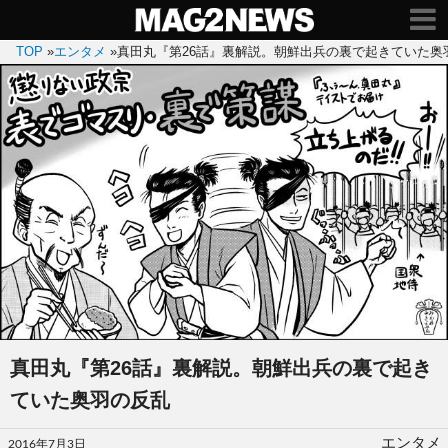
TOP
»
エンタメ
»
真田丸『第26話』裏解説。朝鮮出兵の裏で起きていた奥
真田丸『第26話』裏解説。朝鮮出兵の裏で起き
ていた奥羽の反乱
投
エンタメ
2016年7月3日