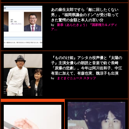
あの麻生太郎ですら「敵に回したくない
男」。“福岡県議会のドン”が受け取って
きた驚愕の金額と本人の言い分
by
新恭（あらたきょう）『国家権力＆メディ
ア…
『もののけ姫』アシタカ役声優と『太陽の
子』主演女優らの朗読と音楽で紡ぐ長崎
「原爆の悲劇」。今年は阿川佐和子、中江
有里に加えて、有森也実、魏涼子も出演
by
まぐまぐニュース スタッフ