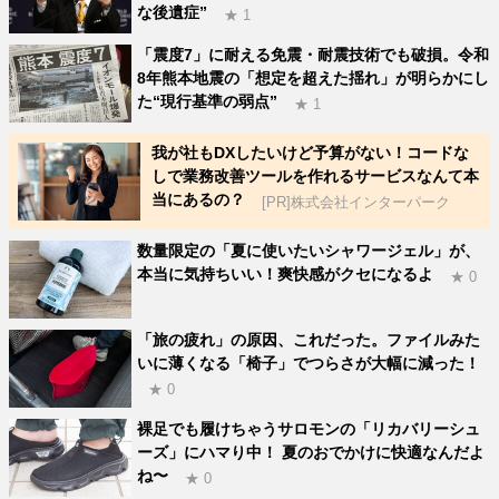
な後遺症”
★ 1
「震度7」に耐える免震・耐震技術でも破損。令和
8年熊本地震の「想定を超えた揺れ」が明らかにし
た“現行基準の弱点”
★ 1
我が社もDXしたいけど予算がない！コードな
しで業務改善ツールを作れるサービスなんて本
当にあるの？
[PR]株式会社インターパーク
数量限定の「夏に使いたいシャワージェル」が、
本当に気持ちいい！爽快感がクセになるよ
★ 0
「旅の疲れ」の原因、これだった。ファイルみた
いに薄くなる「椅子」でつらさが大幅に減った！
★ 0
裸足でも履けちゃうサロモンの「リカバリーシュ
ーズ」にハマり中！ 夏のおでかけに快適なんだよ
ね〜
★ 0