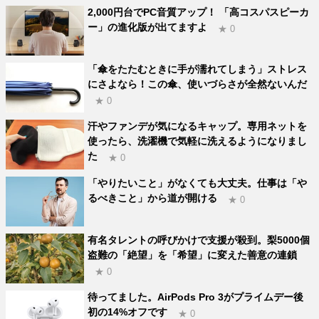
2,000円台でPC音質アップ！ 「高コスパスピーカ
ー」の進化版が出てますよ
★ 0
「傘をたたむときに手が濡れてしまう」ストレス
にさよなら！この傘、使いづらさが全然ないんだ
★ 0
汗やファンデが気になるキャップ。専用ネットを
使ったら、洗濯機で気軽に洗えるようになりまし
た
★ 0
「やりたいこと」がなくても大丈夫。仕事は「や
るべきこと」から道が開ける
★ 0
有名タレントの呼びかけで支援が殺到。梨5000個
盗難の「絶望」を「希望」に変えた善意の連鎖
★ 0
待ってました。AirPods Pro 3がプライムデー後
初の14%オフです
★ 0