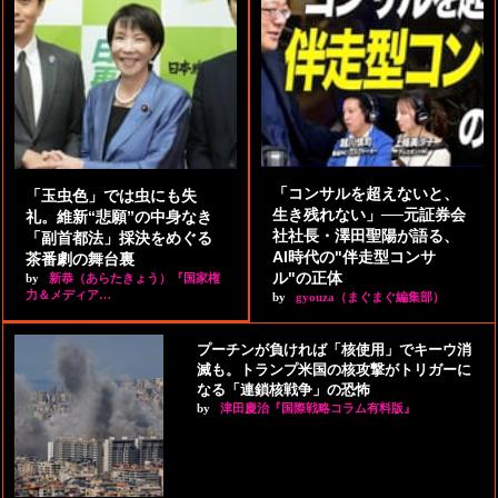
「コンサルを超えないと、
「玉虫色」では虫にも失
生き残れない」──元証券会
礼。維新“悲願”の中身なき
社社長・澤田聖陽が語る、
「副首都法」採決をめぐる
AI時代の"伴走型コンサ
茶番劇の舞台裏
ル"の正体
by
新恭（あらたきょう）『国家権
力＆メディア…
by
gyouza（まぐまぐ編集部）
プーチンが負ければ「核使用」でキーウ消
滅も。トランプ米国の核攻撃がトリガーに
なる「連鎖核戦争」の恐怖
by
津田慶治『国際戦略コラム有料版』