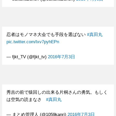
忍者はモノマネ大会でも手段を選ばない
#真田丸
pic.twitter.com/lxv7pyhEPn
— fjkt_TV (@fjkt_tv)
2016年7月3日
秀吉の前で猿回しの出来る片桐さんの勇気。もしく
は空気の読まなさ
#真田丸
— まとめ管理人 (@1059kanri)
2016年7月3日