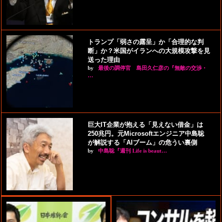
トランプ「弱さの露呈」か「合理的な判
断」か？米国がイランへの大規模攻撃を見
送った理由
by
最後の調停官 島田久仁彦の『無敵の交渉・
…
巨大IT企業が抱える「見えない借金」は
250兆円。元Microsoftエンジニア中島聡
が解説する「AIブーム」の危うい裏側
by
中島聡『週刊 Life is beaut…