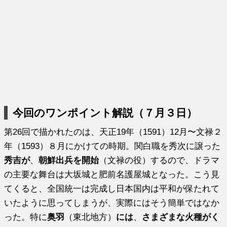
今回のワンポイント解説（７月３日）
第26回で描かれたのは、天正19年（1591）12月〜文禄２
年（1593）８月にかけての時期。関白職を秀次に譲った
秀吉が
、
朝鮮出兵を開始
（文禄の役）するので、ドラマ
の主要な舞台は大坂城と肥前名護屋城となった。こう見
てくると、全国統一は完成し日本国内は平和が保たれて
いたように思ってしまうが、実際にはそう簡単ではなか
った。特に
奥羽
（東北地方）
には
、
さまざまな火種がく