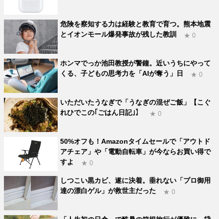
危険を察知する力は経験と教育で育つ。熊本地震
とイオンモール爆発事故が残した教訓
★ 0
ホンマでっか池田教授が警鐘。近いうちにやって
くる、子どもの思考力を「AIが奪う」日
★ 0
いただいたうなぎで「うなぎの混ぜご飯」【こぐ
れひでこの｢ごはん日記｣】
★ 0
50%オフも！Amazonタイムセールで「アウトド
アチェア」や「電動自転車」が今ならお買い得で
すよ
★ 0
しつこい黒カビ、遂に決着。垂れない「プロ御用
達の漂白ゲル」が救世主だった
★ 0