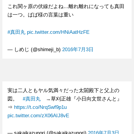
これ関ヶ原の伏線だよね…離れ離れになっても真田
は一つ。ばば様の言葉は重い
#真田丸
pic.twitter.com/HNiAatHzFE
— しめじ (@shimeji_b)
2016年7月3日
実は二人ともヤル気満々だった太閤殿下と父上の
図。
#真田丸
→草刈正雄『小日向文世さんと』
⇒
https://t.co/NrqSwf9p1u
pic.twitter.com/zX06AIJ8vE
— sakaikazunori (@sakaikazunori)
2016年7月3日