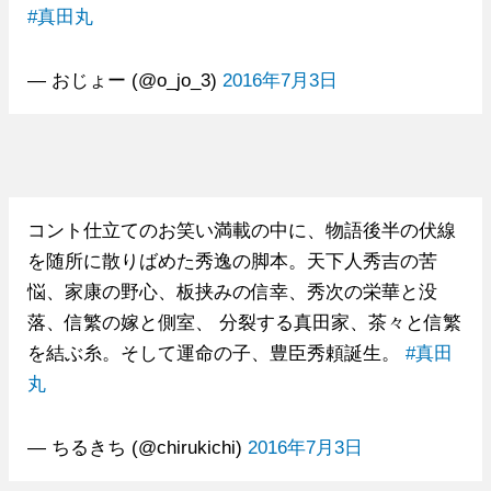
#真田丸
— おじょー (@o_jo_3)
2016年7月3日
コント仕立てのお笑い満載の中に、物語後半の伏線
を随所に散りばめた秀逸の脚本。天下人秀吉の苦
悩、家康の野心、板挟みの信幸、秀次の栄華と没
落、信繁の嫁と側室、 分裂する真田家、茶々と信繁
を結ぶ糸。そして運命の子、豊臣秀頼誕生。
#真田
丸
— ちるきち (@chirukichi)
2016年7月3日