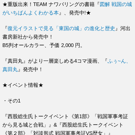
★重版出来！TEAM ナワバリングの書籍『
図解 戦国の城
がいちばんよくわかる本
』、発売中!★
『
復元イラストで見る「東国の城」の進化と歴史
』河出
書房新社から発売中！
B5判オールカラー、予価 2,000 円。
『真田丸』がより一層楽しめる4コマ漫画、『
ふぅ~ん、
真田丸
』発売中！
★イベント情報★
・その1
『西股総生氏トークイベント《第1部》「戦国軍事考証
から見る城と合戦」』&『西股総生氏トークイベント
《第２部》「対談形式 戦国軍事考証VS歴女」』