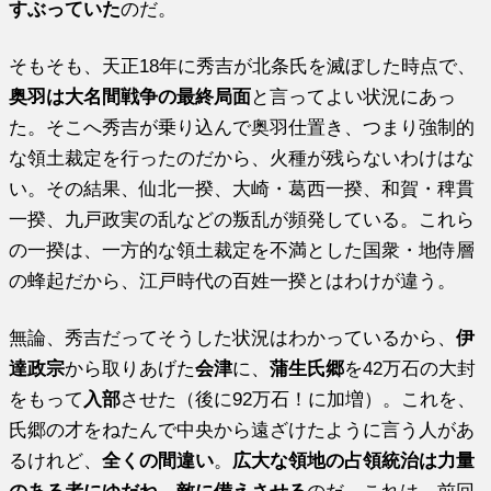
すぶっていた
のだ。
そもそも、天正18年に秀吉が北条氏を滅ぼした時点で、
奥羽は大名間戦争の最終局面
と言ってよい状況にあっ
た。そこへ秀吉が乗り込んで奥羽仕置き、つまり強制的
な領土裁定を行ったのだから、火種が残らないわけはな
い。その結果、仙北一揆、大崎・葛西一揆、和賀・稗貫
一揆、九戸政実の乱などの叛乱が頻発している。これら
の一揆は、一方的な領土裁定を不満とした国衆・地侍層
の蜂起だから、江戸時代の百姓一揆とはわけが違う。
無論、秀吉だってそうした状況はわかっているから、
伊
達政宗
から取りあげた
会津
に、
蒲生氏郷
を42万石の大封
をもって
入部
させた（後に92万石！に加増）。これを、
氏郷の才をねたんで中央から遠ざけたように言う人があ
るけれど、
全くの間違い
。
広大な領地の占領統治は力量
のある者にゆだね
、
敵に備えさせる
のだ。これは、前回