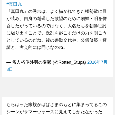
#真田丸
『真田丸』の秀吉は、よく描かれてきた権勢欲に目
が眩み、自身の耄碌した欲望のために朝鮮・明を併
呑したがっているのではなく、大名たちを朝鮮征討
に駆り出すことで、叛乱を起こすだけの力を削ごう
としているのだね。後の参勤交代や、公儀修築・普
請と、考え的には同じなのね。
— 俗人朽侘外羽の憂鬱 (@Rotten_Stupa)
2016年7月
3日
ちらばった家族がばばさまのもとに集まってるこの
シーンがサマーウォーズに見えてしかたなかった