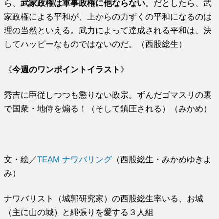
ら、
武家政権は軍事政権に他ならない
。だとしたら、武
家政権による平和が、上からの力ずくの平和になるのは
理の当然といえる。武力によって達成される平和は、決
してハッピーなものではないのだ。（西股総生）
《
今週のワンポイントイラスト
》
秀吉に臣従しつつも懲りない政宗。ずんだゴマスリの裏
で国衆・地侍を煽る！（そして鎮圧される）（みかめ）
文・絵／
TEAM ナワバリング
（西股総生・みかめゆきよ
み）
ナワバリスト（城郭研究家）の西股総生率いる、お城
（主に山の城）と縄張りを愛する３人組