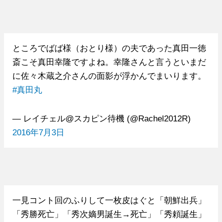
ところでばば様（おとり様）の夫であった真田一徳
斎こそ真田幸隆ですよね。幸隆さんと言うといまだ
に佐々木蔵之介さんの面影が浮かんでまいります。
#真田丸
— レイチェル@スカピン待機 (@Rachel2012R)
2016年7月3日
一見コント回のふりして一枚皮はぐと「朝鮮出兵」
「秀勝死亡」「秀次嫡男誕生→死亡」「秀頼誕生」