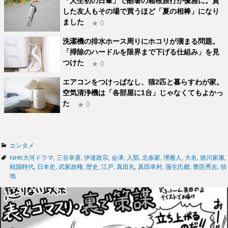
「人生初の日傘」で酷暑の箱根旅行が優雅に。貸
した友人もその場で買うほど「夏の相棒」になり
ました
★ 0
洗濯機の排水ホース周りにホコリが溜まる問題。
「掃除のハードルを限界まで下げる仕組み」を見
つけた
★ 0
エアコンをつけっぱなし、猫2匹と暮らすわが家。
空気清浄機は「各部屋に1台」じゃなくてもよかっ
た
★ 0
カ
エンタメ
テ
タ
NHK大河ドラマ
,
三谷幸喜
,
伊達政宗
,
会津
,
入部
,
北条家
,
堺雅人
,
大名
,
徳川家康
,
ゴ
グ
戦国時代
,
日本史
,
武家政権
,
歴史
,
江戸
,
真田丸
,
真田幸村
,
蒲生氏郷
,
豊臣秀吉
,
領
リ
地
ー