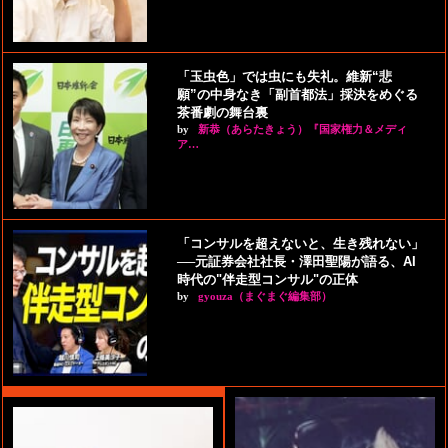
「玉虫色」では虫にも失礼。維新“悲
願”の中身なき「副首都法」採決をめぐる
茶番劇の舞台裏
by
新恭（あらたきょう）『国家権力＆メディ
ア…
「コンサルを超えないと、生き残れない」
──元証券会社社長・澤田聖陽が語る、AI
時代の"伴走型コンサル"の正体
by
gyouza（まぐまぐ編集部）