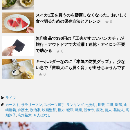
スイカ1玉を買うのを躊躇しなくなった。おいしく
食べ切るための保存方法とアレンジ
★ 0
無印良品で390円の「工夫がすごいハンカチ」が
旅行・アウトドアで大活躍！速乾・アイロン不要
で助かる
★ 0
キーホルダーなのに「本気の防災グッズ」。少な
い息で「救助犬にも届く音」が出せちゃうんです
★ 0
カ
ライフ
テ
タ
カースト
,
サラリーマン
,
スポーツ選手
,
ランキング
,
七光り
,
世襲
,
二世
,
医師
,
山
ゴ
グ
崎勝義
,
弁護士
,
政治家
,
映画監督
,
権力
,
犯罪
,
職業
,
脱サラ
,
腐敗
,
芸人
,
芸能人
,
高
リ
畑淳子
,
高畑裕太
,
８人ばなし
ー