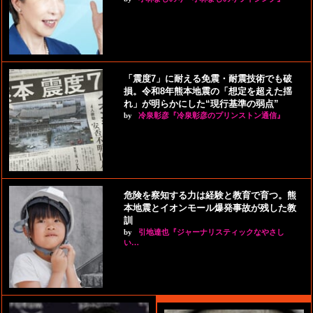
「震度7」に耐える免震・耐震技術でも破
損。令和8年熊本地震の「想定を超えた揺
れ」が明らかにした“現行基準の弱点”
by
冷泉彰彦『冷泉彰彦のプリンストン通信』
危険を察知する力は経験と教育で育つ。熊
本地震とイオンモール爆発事故が残した教
訓
by
引地達也『ジャーナリスティックなやさし
い…