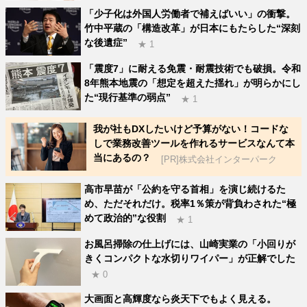
「少子化は外国人労働者で補えばいい」の衝撃。
竹中平蔵の「構造改革」が日本にもたらした“深刻
な後遺症”
★ 1
「震度7」に耐える免震・耐震技術でも破損。令和
8年熊本地震の「想定を超えた揺れ」が明らかにし
た“現行基準の弱点”
★ 1
我が社もDXしたいけど予算がない！コードな
しで業務改善ツールを作れるサービスなんて本
当にあるの？
[PR]株式会社インターパーク
高市早苗が「公約を守る首相」を演じ続けるた
め、ただそれだけ。税率1％策が背負わされた“極
めて政治的”な役割
★ 1
お風呂掃除の仕上げには、山崎実業の「小回りが
きくコンパクトな水切りワイパー」が正解でした
★ 0
大画面と高輝度なら炎天下でもよく見える。