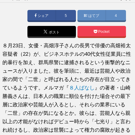
稿
日:
シェア
5
はてブ
4
Pocket
ポスト
８月23日、女優・高畑淳子さんの長男で俳優の高畑裕太
容疑者（22）が、ビジネスホテルの40代女性従業員に性
的暴行を加え、群馬県警に逮捕されるという衝撃的なニ
ュースが入りました。彼を筆頭に、最近は芸能人や政治
家の間で「二世」と呼ばれる人たちの存在が目立ってき
ているようです。メルマガ『
８人ばなし
』の著者・山崎
勝義さんは、日本人の職業に順位を付けた場合その最下
層に政治家や芸能人が入るとし、それらの業界にいる
「二世」の存在が気になるとか。彼らは、芸能人なら親
以上の才能がなければデビュー時から「七光り」と言わ
れ続けるし、政治家は世襲によって権力の腐敗が起きる