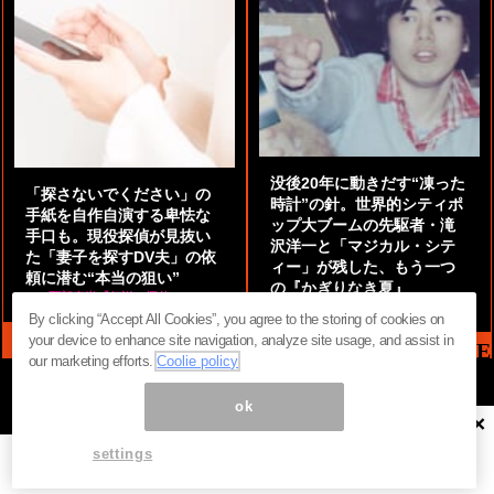
没後20年に動きだす“凍った
「探さないでください」の
時計”の針。世界的シティポ
手紙を自作自演する卑怯な
ップ大ブームの先駆者・滝
手口も。現役探偵が見抜い
沢洋一と「マジカル・シテ
た「妻子を探すDV夫」の依
ィー」が残した、もう一つ
頼に潜む“本当の狙い”
の『かぎりなき夏』
by
阿部泰尚『伝説の探偵』
by
都鳥 流星
By clicking “Accept All Cookies”, you agree to the storing of cookies on
your device to enhance site navigation, analyze site usage, and assist in
MAG2 NEWS HEADLINE
our marketing efforts.
Coolie policy
ok
×
ページ内の商標は全て商標権者に属します。無断転載を禁じます。 ©
まぐまぐ！
settings