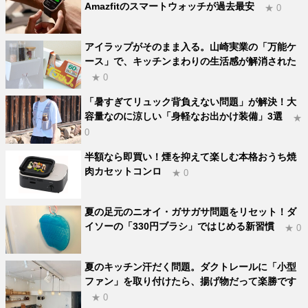
Amazfitのスマートウォッチが過去最安
★ 0
アイラップがそのまま入る。山崎実業の「万能ケ
ース」で、キッチンまわりの生活感が解消された
★ 0
「暑すぎてリュック背負えない問題」が解決！大
容量なのに涼しい「身軽なお出かけ装備」3選
★
0
半額なら即買い！煙を抑えて楽しむ本格おうち焼
肉カセットコンロ
★ 0
夏の足元のニオイ・ガサガサ問題をリセット！ダ
イソーの「330円ブラシ」ではじめる新習慣
★ 0
夏のキッチン汗だく問題。ダクトレールに「小型
ファン」を取り付けたら、揚げ物だって楽勝です
★ 0