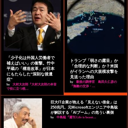
「少子化は外国人労働者で
トランプ「弱さの露呈」か
補えばいい」の衝撃。竹中
「合理的な判断」か？米国
平蔵の「構造改革」が日本
がイランへの大規模攻撃を
にもたらした“深刻な後遺
見送った理由
症”
by
最後の調停官 島田久仁彦の
by
大村大次郎『大村大次郎の本音
『無敵の交渉・…
で役に立つ税…
巨大IT企業が抱える「見えない借金」は
250兆円。元Microsoftエンジニア中島聡
が解説する「AIブーム」の危うい裏側
by
中島聡『週刊 Life is beaut…