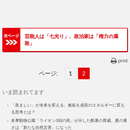
芸能人は「七光り」、政治家は「権力の腐
敗」
print
ページ:
固
1
固
2
,
定
定
いま読まれてます
ペ
ペ
「羨ましい」が未来を変える。嫉妬を成長のエネルギーに変え
ー
ー
る思考とは？
ジ
ジ
多摩動物公園「ライオン3頭の死」が示した酷暑の脅威。夏の暑
さは「新たな自然災害」になった