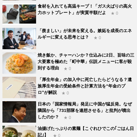
食材を入れても高温キープ！「ガス火ばりの高火
力ホットプレート」が実質半額だよ
★ 0
「羨ましい」が未来を変える。嫉妬を成長のエネ
ルギーに変える思考とは？
★ 0
焼き飯か、チャーハンか？仕込みに2日、旨味の三
大要素を極めた「町中華」伝説メニューに客が殺
到する理由
★ 0
「厚生年金」の加入中に死亡したらどうなる？遺
族厚生年金の受給条件と計算方法を“年金のプ
ロ”が解説
★ 0
日本の「国家情報局」発足に中国が猛反発。なぜ
隣国から「731部隊を連想させる」と批判が噴出
したのか？
★ 0
油揚げたっぷりの素麺【こぐれひでこの｢ごはん日
記｣】
★ 0