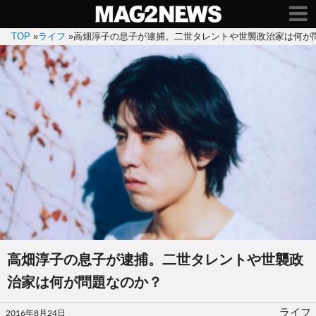
TOP
»
ライフ
»
高畑淳子の息子が逮捕。二世タレントや世襲政治家は何が
高畑淳子の息子が逮捕。二世タレントや世襲政
治家は何が問題なのか？
投
ライフ
2016年8月24日