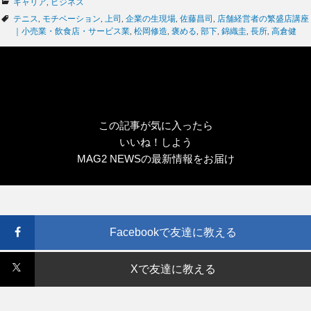
カ
キャリア
,
ビジネス
テ
タ
テニス
,
モチベーション
,
上司
,
企業の生現場
,
佐藤昌司
,
店舗経営者の繁盛店講座
ゴ
グ
｜小売業・飲食店・サービス業
,
松岡修造
,
褒める
,
部下
,
錦織圭
,
長所
,
高倉健
リ
ー
この記事が気に入ったら
いいね！しよう
MAG2 NEWSの最新情報をお届け
Facebookで友達に教える
Xで友達に教える