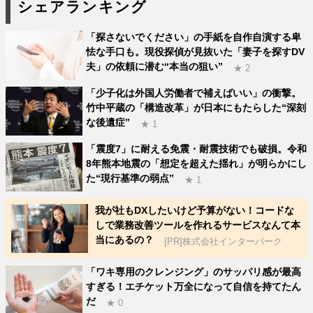
シェアランキング
「探さないでください」の手紙を自作自演する卑
怯な手口も。現役探偵が見抜いた「妻子を探すDV
夫」の依頼に潜む“本当の狙い”
★ 2
「少子化は外国人労働者で補えばいい」の衝撃。
竹中平蔵の「構造改革」が日本にもたらした“深刻
な後遺症”
★ 1
「震度7」に耐える免震・耐震技術でも破損。令和
8年熊本地震の「想定を超えた揺れ」が明らかにし
た“現行基準の弱点”
★ 1
我が社もDXしたいけど予算がない！コードな
しで業務改善ツールを作れるサービスなんて本
当にあるの？
[PR]株式会社インターパーク
「ワキ専用のクレンジング」のサッパリ感が最高
すぎる！エチケット万全になって自信を持てたん
だ
★ 0