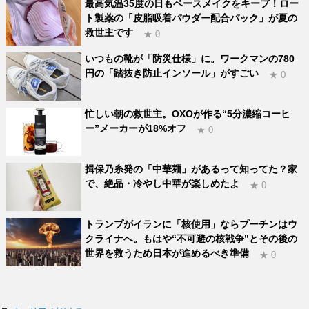
最高気温35度の日もベースメイクをキープ！ロー
ト製薬の「皮脂吸着パウダー配合パック」が夏の
救世主です
★ 0
いつもの靴が「防災仕様」に。ワークマンの780
円の「踏抜き防止インソール」がすごい
★ 0
忙しい朝の救世主。OXOが作る“5分濃縮コーヒ
ー”メーカーが18%オフ
★ 0
揖保乃糸発の「中華麺」があるって知ってた？家
で、絶品・冷やし中華が楽しめたよ
★ 0
トランプがイランに「核使用」ならプーチンはウ
クライナへ。もはや“不可避の核戦争”とその後の
世界を救うため日本が進めるべき準備
★ 0