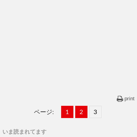
print
ページ:
固
1
固
2
,
固
3
,
定
定
定
いま読まれてます
ペ
ペ
ペ