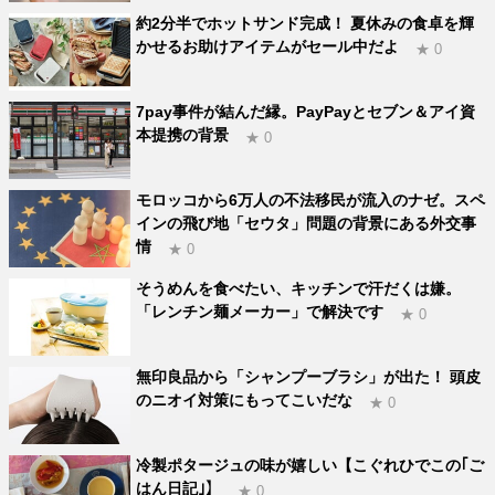
約2分半でホットサンド完成！ 夏休みの食卓を輝
かせるお助けアイテムがセール中だよ
★ 0
7pay事件が結んだ縁。PayPayとセブン＆アイ資
本提携の背景
★ 0
モロッコから6万人の不法移民が流入のナゼ。スペ
インの飛び地「セウタ」問題の背景にある外交事
情
★ 0
そうめんを食べたい、キッチンで汗だくは嫌。
「レンチン麺メーカー」で解決です
★ 0
無印良品から「シャンプーブラシ」が出た！ 頭皮
のニオイ対策にもってこいだな
★ 0
冷製ポタージュの味が嬉しい【こぐれひでこの｢ご
はん日記｣】
★ 0