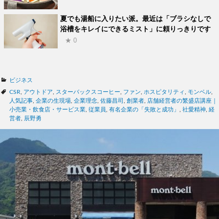
夏でも湯船に入りたい派。最近は「ブラシなしで
浴槽をキレイにできるミスト」に頼りっきりです
★ 0
カ
ビジネス
テ
タ
CSR
,
アウトドア
,
スターバックスコーヒー
,
ファン
,
ホスピタリティ
,
モンベル
,
ゴ
グ
人気記事
,
企業の生現場
,
企業理念
,
佐藤昌司
,
創業者
,
店舗経営者の繁盛店講座｜
リ
小売業・飲食店・サービス業
,
従業員
,
有名企業の「失敗と成功」
,
社愛精神
,
経
ー
営者
,
辰野勇