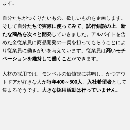
ます。
自分たちがつくりたいもの、欲しいものを企画します。
そして
自分たちで実際に使ってみて
、
試行錯誤の上
、
新
たな商品を次々と開発
していきました。アルバイトを含
めた全従業員に商品開発の一翼を担ってもらうことによ
り従業員に働きがいを与えています。従業員は
高いモチ
ベーションを維持して働くこと
ができます。
人材の採用では、モンベルの価値観に共鳴し、かつアウ
トドアが好きな人が
毎年400～500人
、
入社希望者
として
集まるそうです。
大きな採用活動は行っていません
。