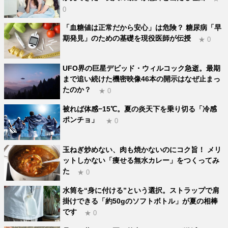
0
「血糖値は正常だから安心」は危険？ 糖尿病「早
期発見」のための基礎を現役医師が伝授
★ 0
UFO界の巨星デビッド・ウィルコック急逝。最期
まで追い続けた機密映像46本の開示はなぜ止まっ
たのか？
★ 0
被れば体感−15℃。夏の炎天下を乗り切る「冷感
ポンチョ」
★ 0
玉ねぎ炒めない、肉も焼かないのにコク旨！ メリ
ットしかない「痩せる無水カレー」をつくってみ
た
★ 0
水筒を“身に付ける”という選択。ストラップで肩
掛けできる「約50gのソフトボトル」が夏の相棒
です
★ 0