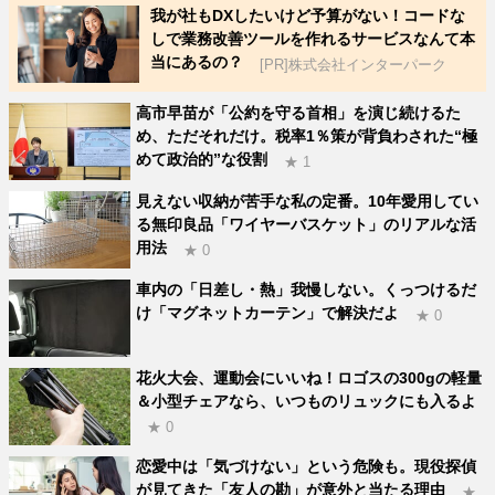
我が社もDXしたいけど予算がない！コードな
しで業務改善ツールを作れるサービスなんて本
当にあるの？
[PR]株式会社インターパーク
高市早苗が「公約を守る首相」を演じ続けるた
め、ただそれだけ。税率1％策が背負わされた“極
めて政治的”な役割
★ 1
見えない収納が苦手な私の定番。10年愛用してい
る無印良品「ワイヤーバスケット」のリアルな活
用法
★ 0
車内の「日差し・熱」我慢しない。くっつけるだ
け「マグネットカーテン」で解決だよ
★ 0
花火大会、運動会にいいね！ロゴスの300gの軽量
＆小型チェアなら、いつものリュックにも入るよ
★ 0
恋愛中は「気づけない」という危険も。現役探偵
が見てきた「友人の勘」が意外と当たる理由
★