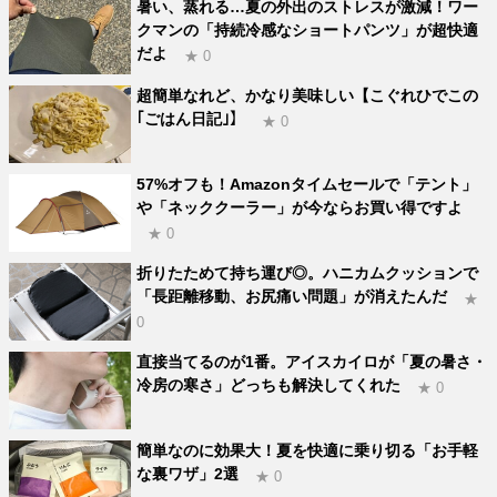
暑い、蒸れる…夏の外出のストレスが激減！ワー
クマンの「持続冷感なショートパンツ」が超快適
だよ
★ 0
超簡単なれど、かなり美味しい【こぐれひでこの
｢ごはん日記｣】
★ 0
57%オフも！Amazonタイムセールで「テント」
や「ネッククーラー」が今ならお買い得ですよ
★ 0
折りたためて持ち運び◎。ハニカムクッションで
「長距離移動、お尻痛い問題」が消えたんだ
★
0
直接当てるのが1番。アイスカイロが「夏の暑さ・
冷房の寒さ」どっちも解決してくれた
★ 0
簡単なのに効果大！夏を快適に乗り切る「お手軽
な裏ワザ」2選
★ 0