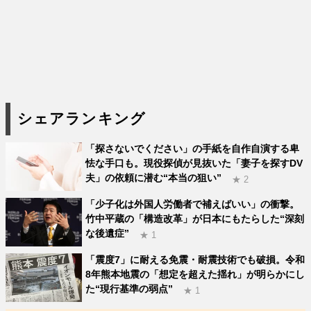
シェアランキング
「探さないでください」の手紙を自作自演する卑
怯な手口も。現役探偵が見抜いた「妻子を探すDV
夫」の依頼に潜む“本当の狙い”
★ 2
「少子化は外国人労働者で補えばいい」の衝撃。
竹中平蔵の「構造改革」が日本にもたらした“深刻
な後遺症”
★ 1
「震度7」に耐える免震・耐震技術でも破損。令和
8年熊本地震の「想定を超えた揺れ」が明らかにし
た“現行基準の弱点”
★ 1