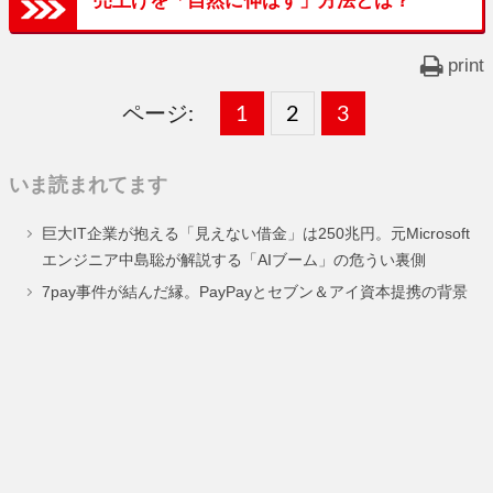
print
ページ:
固
1
固
2
,
固
3
,
定
定
定
いま読まれてます
ペ
ペ
ペ
巨大IT企業が抱える「見えない借金」は250兆円。元Microsoft
ー
ー
ー
エンジニア中島聡が解説する「AIブーム」の危うい裏側
ジ
ジ
ジ
7pay事件が結んだ縁。PayPayとセブン＆アイ資本提携の背景