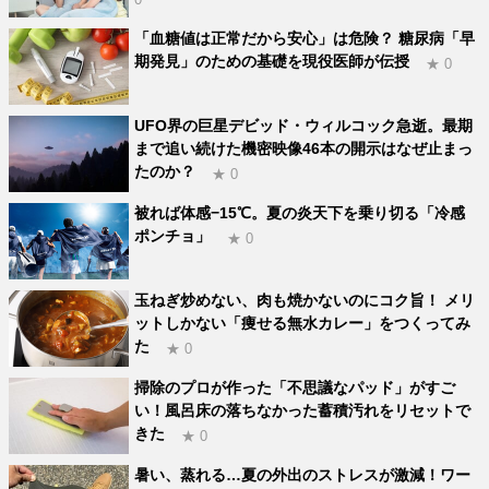
「血糖値は正常だから安心」は危険？ 糖尿病「早
期発見」のための基礎を現役医師が伝授
★ 0
UFO界の巨星デビッド・ウィルコック急逝。最期
まで追い続けた機密映像46本の開示はなぜ止まっ
たのか？
★ 0
被れば体感−15℃。夏の炎天下を乗り切る「冷感
ポンチョ」
★ 0
玉ねぎ炒めない、肉も焼かないのにコク旨！ メリ
ットしかない「痩せる無水カレー」をつくってみ
た
★ 0
掃除のプロが作った「不思議なパッド」がすご
い！風呂床の落ちなかった蓄積汚れをリセットで
きた
★ 0
暑い、蒸れる…夏の外出のストレスが激減！ワー