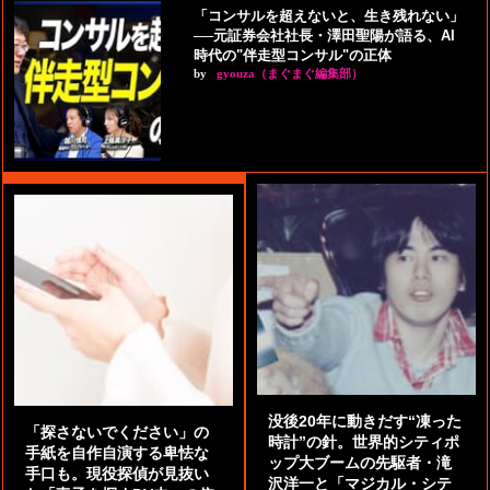
「コンサルを超えないと、生き残れない」
──元証券会社社長・澤田聖陽が語る、AI
時代の"伴走型コンサル"の正体
by
gyouza（まぐまぐ編集部）
没後20年に動きだす“凍った
「探さないでください」の
時計”の針。世界的シティポ
手紙を自作自演する卑怯な
ップ大ブームの先駆者・滝
手口も。現役探偵が見抜い
沢洋一と「マジカル・シテ