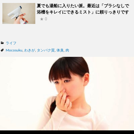
夏でも湯船に入りたい派。最近は「ブラシなしで
浴槽をキレイにできるミスト」に頼りっきりです
★ 0
カ
ライフ
テ
タ
Mocosuku
,
わきが
,
タンパク質
,
体臭
,
肉
ゴ
グ
リ
ー