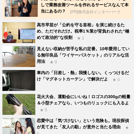
しで業務改善ツールを作れるサービスなんて本
当にあるの？
[PR]株式会社インターパーク
高市早苗が「公約を守る首相」を演じ続けるた
め、ただそれだけ。税率1％策が背負わされた“極
めて政治的”な役割
★ 1
見えない収納が苦手な私の定番。10年愛用してい
る無印良品「ワイヤーバスケット」のリアルな活
用法
★ 0
車内の「日差し・熱」我慢しない。くっつけるだ
け「マグネットカーテン」で解決だよ
★ 0
花火大会、運動会にいいね！ロゴスの300gの軽量
＆小型チェアなら、いつものリュックにも入るよ
★ 0
恋愛中は「気づけない」という危険も。現役探偵
が見てきた「友人の勘」が意外と当たる理由
★
0