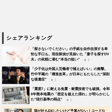
シェアランキング
「探さないでください」の手紙を自作自演する卑
怯な手口も。現役探偵が見抜いた「妻子を探すDV
夫」の依頼に潜む“本当の狙い”
★ 2
「少子化は外国人労働者で補えばいい」の衝撃。
竹中平蔵の「構造改革」が日本にもたらした“深刻
な後遺症”
★ 1
「震度7」に耐える免震・耐震技術でも破損。令和
8年熊本地震の「想定を超えた揺れ」が明らかにし
た“現行基準の弱点”
★ 1
我が社もDXしたいけど予算がない！コードな