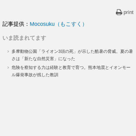
print
記事提供：
Mocosuku（もこすく）
いま読まれてます
多摩動物公園「ライオン3頭の死」が示した酷暑の脅威。夏の暑
さは「新たな自然災害」になった
危険を察知する力は経験と教育で育つ。熊本地震とイオンモー
ル爆発事故が残した教訓