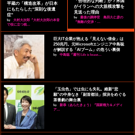
「合理的な判断」か？米国
平蔵の「構造改革」が日本
がイランへの大規模攻撃を
にもたらした“深刻な後遺
見送った理由
症”
by
最後の調停官 島田久仁彦の
by
大村大次郎『大村大次郎の本音
『無敵の交渉・…
で役に立つ税…
巨大IT企業が抱える「見えない借金」は
250兆円。元Microsoftエンジニア中島聡
が解説する「AIブーム」の危うい裏側
by
中島聡『週刊 Life is beaut…
「玉虫色」では虫にも失礼。維新“悲
願”の中身なき「副首都法」採決をめぐる
茶番劇の舞台裏
by
新恭（あらたきょう）『国家権力＆メディ
ア…