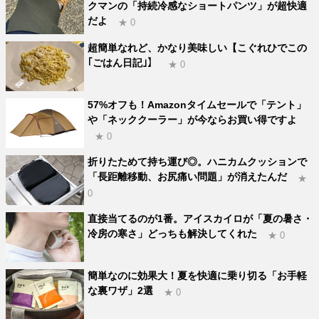
クマンの「持続冷感なショートパンツ」が超快適
だよ
★ 0
超簡単なれど、かなり美味しい【こぐれひでこの
｢ごはん日記｣】
★ 0
57%オフも！Amazonタイムセールで「テント」
や「ネッククーラー」が今ならお買い得ですよ
★ 0
折りたためて持ち運び◎。ハニカムクッションで
「長距離移動、お尻痛い問題」が消えたんだ
★
0
直接当てるのが1番。アイスカイロが「夏の暑さ・
冷房の寒さ」どっちも解決してくれた
★ 0
簡単なのに効果大！夏を快適に乗り切る「お手軽
な裏ワザ」2選
★ 0