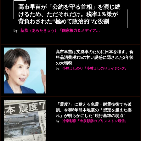
高市早苗が「公約を守る首相」を演じ続
けるため、ただそれだけ。税率1％策が
背負わされた“極めて政治的”な役割
by
新恭（あらたきょう）『国家権力＆メディア…
高市早苗は支持率のために日本を壊す。食
料品消費税1%の甘い誘惑に隠された2年後
の大増税
by
小林よしのり『小林よしのりライジング』
「震度7」に耐える免震・耐震技術でも破
損。令和8年熊本地震の「想定を超えた揺
れ」が明らかにした“現行基準の弱点”
by
冷泉彰彦『冷泉彰彦のプリンストン通信』