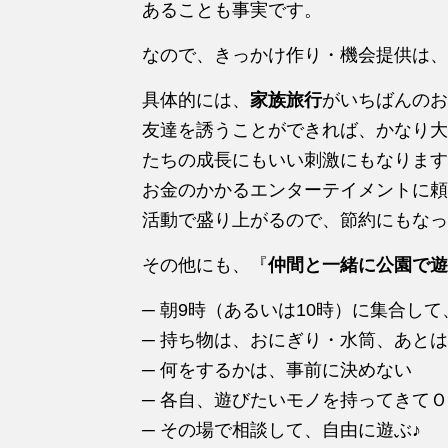
あることも事実です。
なので、きっかけ作り・機会提供は、
具体的には、
家族旅行
がいちばんのお
友達を誘うことができれば、かなり大
たちの成長にもいい刺激にもなります
お金のかかるエンターテイメントに頼
活動で盛り上がるので、節約にもなっ
その他にも、『
仲間と一緒に公園で遊
─ 朝9時（あるいは10時）に集合し
─ 持ち物は、おにぎり・水筒、あと
─ 何をするかは、事前に決めない
─ 各自、遊びたいモノを持ってきて
─ その場で相談して、自由に遊ぶ♪