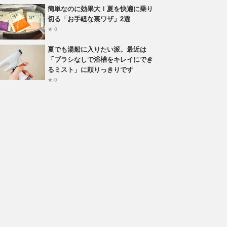
簡単なのに効果大！夏を快適に乗り
切る「お手軽な裏ワザ」2選
★ 0
夏でも湯船に入りたい派。最近は
「ブラシなしで浴槽をキレイにでき
るミスト」に頼りっきりです
★ 0