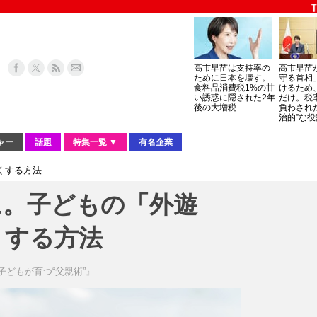
高市早苗は支持率の
高市早苗
ために日本を壊す。
守る首相
食料品消費税1%の甘
けるため
い誘惑に隠された2年
だけ。税
後の大増税
負わされ
治的”な役
ャー
話題
特集一覧 ▼
有名企業
くする方法
に。子どもの「外遊
くする方法
子どもが育つ“父親術”』