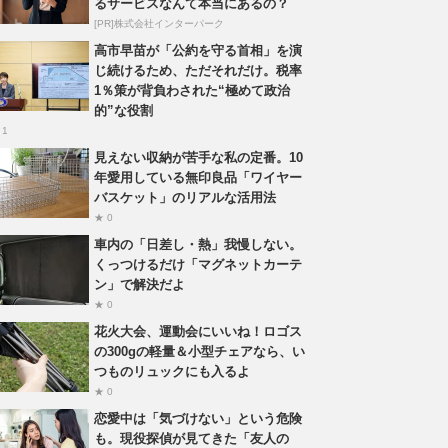
るサービスなんて本当にあるの？
[PR]株式会社インターパーク
高市早苗が「公約を守る首相」を演
じ続けるため、ただそれだけ。税率
1％策が背負わされた“極めて政治
的”な役割
 1
見えない収納が苦手な私の定番。10
年愛用している無印良品「ワイヤー
バスケット」のリアルな活用法
★ 0
車内の「日差し・熱」我慢しない。
くっつけるだけ「マグネットカーテ
ン」で解決だよ
★ 0
花火大会、運動会にいいね！ロゴス
の300gの軽量＆小型チェアなら、い
つものリュックにも入るよ
★ 0
恋愛中は「気づけない」という危険
も。現役探偵が見てきた「友人の