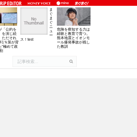
ま
ぐ
ま
ぐ
ニ
が「公約を
危険を察知する力は
ュ
」を演じ続
経験と教育で育つ。
ー
、ただそれ
熊本地震とイオンモ
ス！test
率1％策が背
ール爆発事故が残し
た“極めて政
た教訓
割