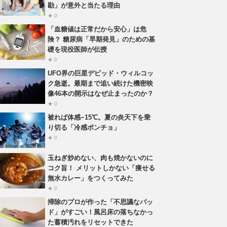
勘」が意外と当たる理由
★ 0
「血糖値は正常だから安心」は危
険？ 糖尿病「早期発見」のための基
礎を現役医師が伝授
★ 0
UFO界の巨星デビッド・ウィルコッ
ク急逝。最期まで追い続けた機密映
像46本の開示はなぜ止まったのか？
★ 0
被れば体感−15℃。夏の炎天下を乗
り切る「冷感ポンチョ」
★ 0
玉ねぎ炒めない、肉も焼かないのに
コク旨！ メリットしかない「痩せる
無水カレー」をつくってみた
★ 0
掃除のプロが作った「不思議なパッ
ド」がすごい！風呂床の落ちなかっ
た蓄積汚れをリセットできた