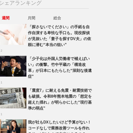
シェアランキング
週間
月間
総合
「探さないでください」の手紙を自
作自演する卑怯な手口も。現役探偵
が見抜いた「妻子を探すDV夫」の依
頼に潜む“本当の狙い”
 2
「少子化は外国人労働者で補えばい
い」の衝撃。竹中平蔵の「構造改
革」が日本にもたらした“深刻な後遺
症”
 1
「震度7」に耐える免震・耐震技術で
も破損。令和8年熊本地震の「想定を
超えた揺れ」が明らかにした“現行基
準の弱点”
 1
我が社もDXしたいけど予算がない！
コードなしで業務改善ツールを作れ