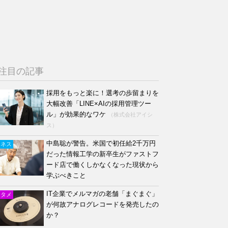
注目の記事
採用をもっと楽に！選考の歩留まりを
大幅改善「LINE×AIの採用管理ツー
ル」が効果的なワケ
（株式会社アイシ
ス）
中島聡が警告。米国で初任給2千万円
ジネス
だった情報工学の新卒生がファストフ
ード店で働くしかなくなった現状から
学ぶべきこと
IT企業でメルマガの老舗「まぐまぐ」
ンタメ
が何故アナログレコードを発売したの
か？