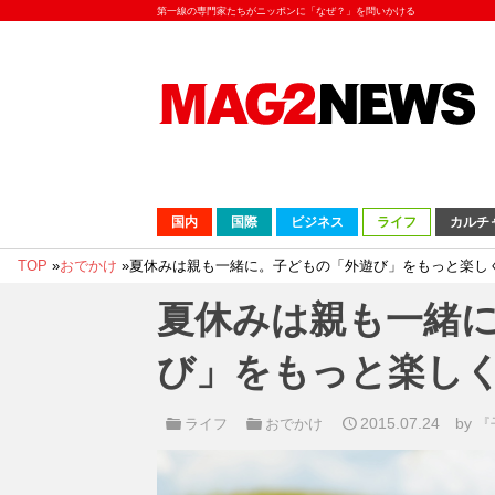
第一線の専門家たちがニッポンに「なぜ？」を問いかける
国内
国際
ビジネス
ライフ
カルチ
TOP
»
おでかけ
»
夏休みは親も一緒に。子どもの「外遊び」をもっと楽し
夏休みは親も一緒
び」をもっと楽し
2015.07.24
by
ライフ
おでかけ
『