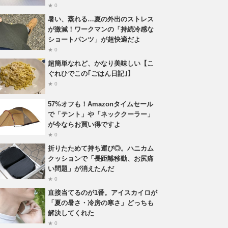
★ 0
暑い、蒸れる…夏の外出のストレス
が激減！ワークマンの「持続冷感な
ショートパンツ」が超快適だよ
★ 0
超簡単なれど、かなり美味しい【こ
ぐれひでこの｢ごはん日記｣】
★ 0
57%オフも！Amazonタイムセール
で「テント」や「ネッククーラー」
が今ならお買い得ですよ
★ 0
折りたためて持ち運び◎。ハニカム
クッションで「長距離移動、お尻痛
い問題」が消えたんだ
★ 0
直接当てるのが1番。アイスカイロが
「夏の暑さ・冷房の寒さ」どっちも
解決してくれた
★ 0