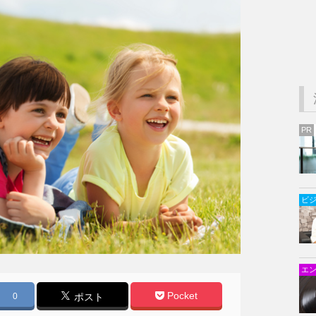
PR
ビ
エ
Pocket
0
ポスト