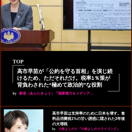
TOP
高市早苗が「公約を守る首相」を演じ続
けるため、ただそれだけ。税率1％策が
背負わされた“極めて政治的”な役割
by
新恭（あらたきょう）『国家権力＆メディア…
高市早苗は支持率のために日本を壊す。食
料品消費税1%の甘い誘惑に隠された2年後
の大増税
by
小林よしのり『小林よしのりライジング』