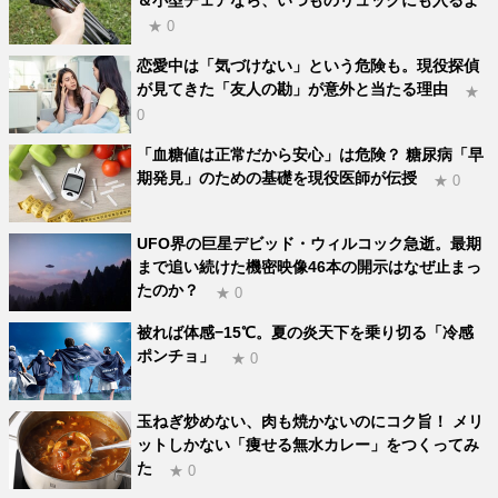
★ 0
恋愛中は「気づけない」という危険も。現役探偵
が見てきた「友人の勘」が意外と当たる理由
★
0
「血糖値は正常だから安心」は危険？ 糖尿病「早
期発見」のための基礎を現役医師が伝授
★ 0
UFO界の巨星デビッド・ウィルコック急逝。最期
まで追い続けた機密映像46本の開示はなぜ止まっ
たのか？
★ 0
被れば体感−15℃。夏の炎天下を乗り切る「冷感
ポンチョ」
★ 0
玉ねぎ炒めない、肉も焼かないのにコク旨！ メリ
ットしかない「痩せる無水カレー」をつくってみ
た
★ 0