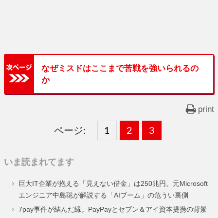
なぜミスドはここまで苦戦を強いられるの
か
print
ページ:
固
1
固
2
,
固
3
,
定
定
定
いま読まれてます
ペ
ペ
ペ
巨大IT企業が抱える「見えない借金」は250兆円。元Microsoft
ー
ー
ー
エンジニア中島聡が解説する「AIブーム」の危うい裏側
ジ
ジ
ジ
7pay事件が結んだ縁。PayPayとセブン＆アイ資本提携の背景