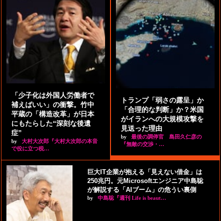
「少子化は外国人労働者で
トランプ「弱さの露呈」か
補えばいい」の衝撃。竹中
「合理的な判断」か？米国
平蔵の「構造改革」が日本
がイランへの大規模攻撃を
にもたらした“深刻な後遺
見送った理由
症”
by
最後の調停官 島田久仁彦の
by
大村大次郎『大村大次郎の本音
『無敵の交渉・…
で役に立つ税…
巨大IT企業が抱える「見えない借金」は
250兆円。元Microsoftエンジニア中島聡
が解説する「AIブーム」の危うい裏側
by
中島聡『週刊 Life is beaut…