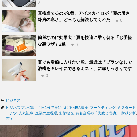
0
直接当てるのが1番。アイスカイロが「夏の暑さ・
冷房の寒さ」どっちも解決してくれた
★ 0
簡単なのに効果大！夏を快適に乗り切る「お手軽
な裏ワザ」2選
★ 0
夏でも湯船に入りたい派。最近は「ブラシなしで
浴槽をキレイにできるミスト」に頼りっきりです
★ 0
カ
ビジネス
テ
タ
ビジネスマン必読！1日3分で身につけるMBA講座
,
マーケティング
,
ミスタード
ゴ
グ
ーナツ
,
人気記事
,
企業の生現場
,
安部徹也
,
有名企業の「失敗と成功」
,
財務分析
,
リ
赤字
ー