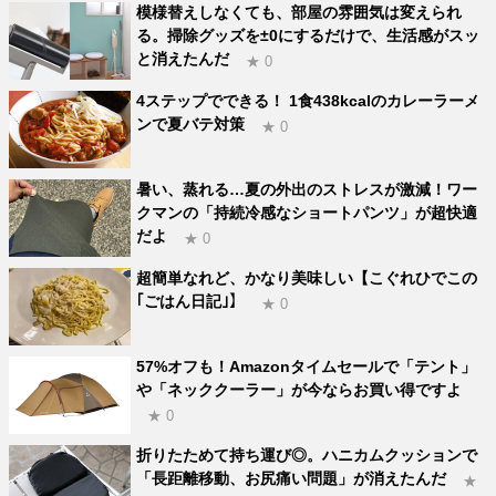
模様替えしなくても、部屋の雰囲気は変えられ
る。掃除グッズを±0にするだけで、生活感がスッ
と消えたんだ
★ 0
4ステップでできる！ 1食438kcalのカレーラーメ
ンで夏バテ対策
★ 0
暑い、蒸れる…夏の外出のストレスが激減！ワー
クマンの「持続冷感なショートパンツ」が超快適
だよ
★ 0
超簡単なれど、かなり美味しい【こぐれひでこの
｢ごはん日記｣】
★ 0
57%オフも！Amazonタイムセールで「テント」
や「ネッククーラー」が今ならお買い得ですよ
★ 0
折りたためて持ち運び◎。ハニカムクッションで
「長距離移動、お尻痛い問題」が消えたんだ
★