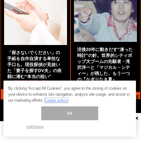
没後20年に動きだす“凍った
「探さないでください」の
時計”の針。世界的シティポ
手紙を自作自演する卑怯な
ップ大ブームの先駆者・滝
手口も。現役探偵が見抜い
沢洋一と「マジカル・シテ
た「妻子を探すDV夫」の依
ィー」が残した、もう一つ
頼に潜む“本当の狙い”
の『かぎりなき夏』
by
阿部泰尚『伝説の探偵』
by
都鳥 流星
By clicking “Accept All Cookies”, you agree to the storing of cookies on
your device to enhance site navigation, analyze site usage, and assist in
MAG2 NEWS HEADLINE
our marketing efforts.
Coolie policy
ok
×
ページ内の商標は全て商標権者に属します。無断転載を禁じます。 ©
まぐまぐ！
settings