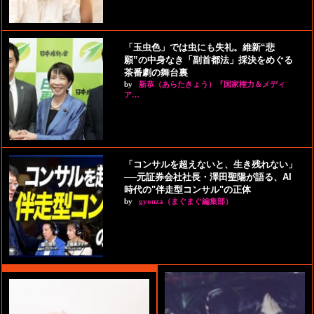
「玉虫色」では虫にも失礼。維新“悲
願”の中身なき「副首都法」採決をめぐる
茶番劇の舞台裏
by
新恭（あらたきょう）『国家権力＆メディ
ア…
「コンサルを超えないと、生き残れない」
──元証券会社社長・澤田聖陽が語る、AI
時代の"伴走型コンサル"の正体
by
gyouza（まぐまぐ編集部）