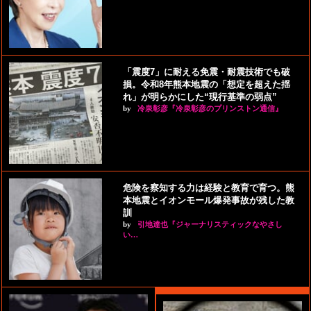
「震度7」に耐える免震・耐震技術でも破
損。令和8年熊本地震の「想定を超えた揺
れ」が明らかにした“現行基準の弱点”
by
冷泉彰彦『冷泉彰彦のプリンストン通信』
危険を察知する力は経験と教育で育つ。熊
本地震とイオンモール爆発事故が残した教
訓
by
引地達也『ジャーナリスティックなやさし
い…