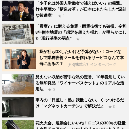
「少子化は外国人労働者で補えばいい」の衝撃。
竹中平蔵の「構造改革」が日本にもたらした“深刻
な後遺症”
★ 1
「震度7」に耐える免震・耐震技術でも破損。令和
8年熊本地震の「想定を超えた揺れ」が明らかにし
た“現行基準の弱点”
★ 1
我が社もDXしたいけど予算がない！コードな
しで業務改善ツールを作れるサービスなんて本
当にあるの？
[PR]株式会社インターパーク
見えない収納が苦手な私の定番。10年愛用してい
る無印良品「ワイヤーバスケット」のリアルな活
用法
★ 0
車内の「日差し・熱」我慢しない。くっつけるだ
け「マグネットカーテン」で解決だよ
★ 0
花火大会、運動会にいいね！ロゴスの300gの軽量
＆小型チェアなら、いつものリュックにも入るよ