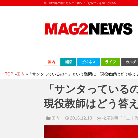
第一線の専門家たちがニッポンに「なぜ？」を問いかける
国内
国際
ビジネス
ライフ
カルチ
TOP
»
国内
»
「サンタっているの？」という難問に、現役教師はどう答え
「サンタっている
現役教師はどう答
2016.12.13
by
国内
松尾英明『「二十