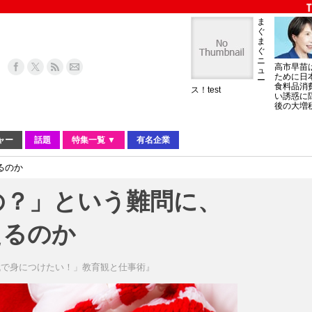
ま
ぐ
ま
ぐ
ニ
高市早苗
ュ
ために日
ー
食料品消
ス！test
い誘惑に
後の大増
ャー
話題
特集一覧 ▼
有名企業
るのか
の？」という難問に、
えるのか
代で身につけたい！」教育観と仕事術』