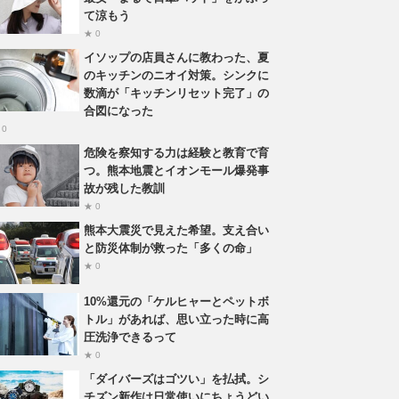
て涼もう
★ 0
イソップの店員さんに教わった、夏
のキッチンのニオイ対策。シンクに
数滴が「キッチンリセット完了」の
合図になった
 0
危険を察知する力は経験と教育で育
つ。熊本地震とイオンモール爆発事
故が残した教訓
★ 0
熊本大震災で見えた希望。支え合い
と防災体制が救った「多くの命」
★ 0
10%還元の「ケルヒャーとペットボ
トル」があれば、思い立った時に高
圧洗浄できるって
★ 0
「ダイバーズはゴツい」を払拭。シ
チズン新作は日常使いにちょうどい