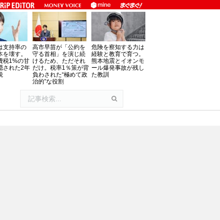
は支持率の
高市早苗が「公約を
危険を察知する力は
本を壊す。
守る首相」を演じ続
経験と教育で育つ。
費税1%の甘
けるため、ただそれ
熊本地震とイオンモ
隠された2年
だけ。税率1％策が背
ール爆発事故が残し
税
負わされた“極めて政
た教訓
治的”な役割