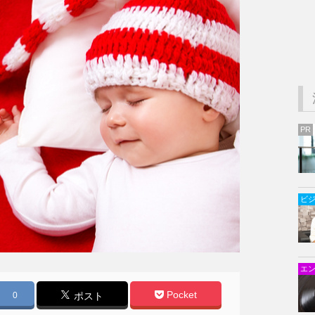
PR
ビ
エ
Pocket
0
ポスト