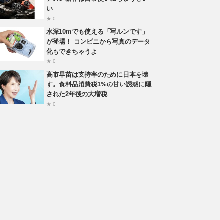
い
★ 0
水深10mでも使える「写ルンです」
が登場！ コンビニから写真のデータ
化もできちゃうよ
★ 0
高市早苗は支持率のために日本を壊
す。食料品消費税1%の甘い誘惑に隠
された2年後の大増税
★ 0