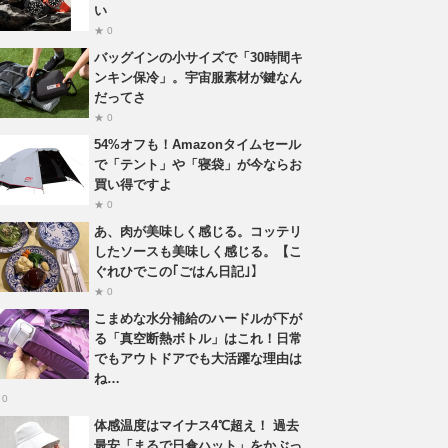
い
★ 0
バッグインの小サイズで「30時間キ
ンキン保冷」。宇宙服素材が鍵なん
だってさ
★ 0
54%オフも！Amazonタイムセール
で「テント」や「寝袋」が今ならお
買い得ですよ
★ 0
あ、肉が美味しく感じる。コッテリ
したソースも美味しく感じる。【こ
ぐれひでこの｢ごはん日記｣】
★ 0
こまめな水分補給のハードルが下が
る「真空断熱ボトル」はこれ！日常
でもアウトドアでも大活躍な理由は
ね…
 0
体感温度はマイナス4℃超え！ 過去
最安「まるで日傘ハット」をかぶっ