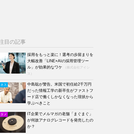
注目の記事
採用をもっと楽に！選考の歩留まりを
大幅改善「LINE×AIの採用管理ツー
ル」が効果的なワケ
（株式会社アイシ
ス）
中島聡が警告。米国で初任給2千万円
ジネス
だった情報工学の新卒生がファストフ
ード店で働くしかなくなった現状から
学ぶべきこと
IT企業でメルマガの老舗「まぐまぐ」
ンタメ
が何故アナログレコードを発売したの
か？