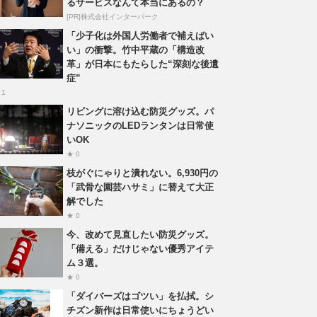
るサービスなんて本当にあるの？
[PR]株式会社インターパーク
「少子化は外国人労働者で補えばい
い」の衝撃。竹中平蔵の「構造改
革」が日本にもたらした“深刻な後遺
症”
 1
リビングに溶け込む防災グッズ。パ
ナソニックのLEDランタンは日常使
いOK
★ 0
枝がぐにゃりと潰れない。6,930円の
「武骨な園芸ハサミ」に替えて大正
解でした
★ 0
今、改めて見直したい防災グッズ。
「備える」だけじゃない優秀アイテ
ム３選。
★ 0
「ダイバーズはゴツい」を払拭。シ
チズン新作は日常使いにちょうどい