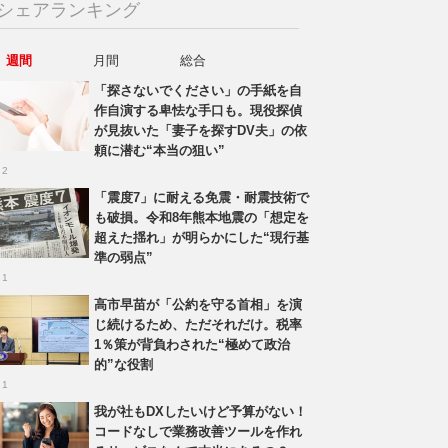
シェアランキング
週間
月間
総合
「探さないでください」の手紙を自
作自演する卑怯な手口も。現役探偵
が見抜いた「妻子を探すDV夫」の依
頼に潜む“本当の狙い”
 2
「震度7」に耐える免震・耐震技術で
も破損。令和8年熊本地震の「想定を
超えた揺れ」が明らかにした“現行基
準の弱点”
 1
高市早苗が「公約を守る首相」を演
じ続けるため、ただそれだけ。税率
1％策が背負わされた“極めて政治
的”な役割
 1
我が社もDXしたいけど予算がない！
コードなしで業務改善ツールを作れ