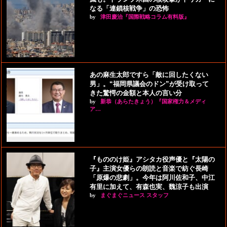
なる「連鎖核戦争」の恐怖
by
津田慶治『国際戦略コラム有料版』
あの麻生太郎ですら「敵に回したくない
男」。“福岡県議会のドン”が受け取って
きた驚愕の金額と本人の言い分
by
新恭（あらたきょう）『国家権力＆メディ
ア…
『もののけ姫』アシタカ役声優と『太陽の
子』主演女優らの朗読と音楽で紡ぐ長崎
「原爆の悲劇」。今年は阿川佐和子、中江
有里に加えて、有森也実、魏涼子も出演
by
まぐまぐニュース スタッフ