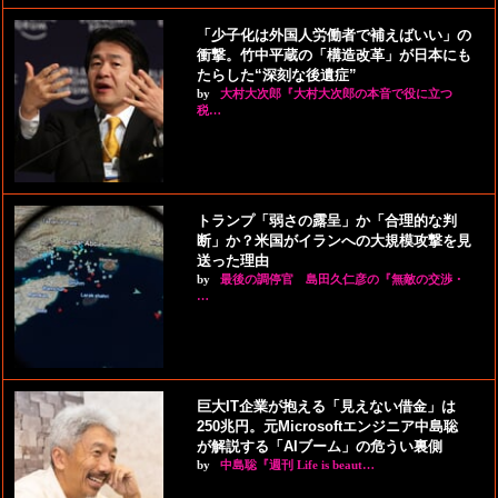
「少子化は外国人労働者で補えばいい」の
衝撃。竹中平蔵の「構造改革」が日本にも
たらした“深刻な後遺症”
by
大村大次郎『大村大次郎の本音で役に立つ
税…
トランプ「弱さの露呈」か「合理的な判
断」か？米国がイランへの大規模攻撃を見
送った理由
by
最後の調停官 島田久仁彦の『無敵の交渉・
…
巨大IT企業が抱える「見えない借金」は
250兆円。元Microsoftエンジニア中島聡
が解説する「AIブーム」の危うい裏側
by
中島聡『週刊 Life is beaut…