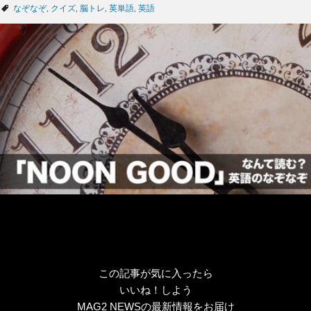
テ
タ
なぞなぞ
,
クイズ
,
脳トレ
,
英単語
,
英語
ゴ
グ
リ
ー
この記事が気に入ったら
いいね！しよう
MAG2 NEWSの最新情報をお届け