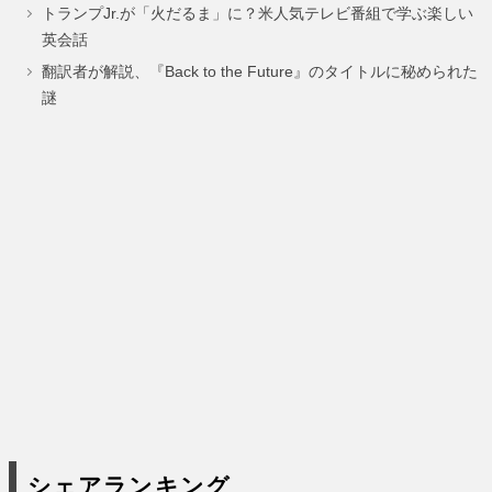
トランプJr.が「火だるま」に？米人気テレビ番組で学ぶ楽しい
ジ
ジ
ジ
ジ
ジ
ジ
ジ
ー
ー
ー
ー
英会話
ジ
ジ
ジ
ジ
翻訳者が解説、『Back to the Future』のタイトルに秘められた
謎
シェアランキング