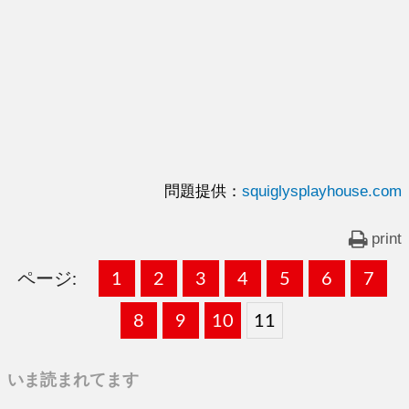
問題提供：
squiglysplayhouse.com
print
ページ:
固
1
固
2
,
固
3
,
固
4
,
固
5
,
固
6
,
固
7
,
定
定
定
定
定
定
定
固
8
固
9
,
固
10
,
固
11
,
ペ
ペ
ペ
ペ
ペ
ペ
ペ
定
定
定
定
いま読まれてます
ー
ー
ー
ー
ー
ー
ー
ペ
ペ
ペ
ペ