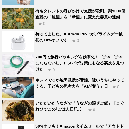
有名タレントの呼びかけで支援が殺到。梨5000個
盗難の「絶望」を「希望」に変えた善意の連鎖
★ 0
待ってました。AirPods Pro 3がプライムデー後
初の14%オフです
★ 0
200円で旅行パッキングを効率化！ゴチャゴチャ
にならないし、ロスバゲ対策にもなる裏技を見つ
けた
★ 0
ホンマでっか池田教授が警鐘。近いうちにやって
くる、子どもの思考力を「AIが奪う」日
★ 0
いただいたうなぎで「うなぎの混ぜご飯」【こぐ
れひでこの｢ごはん日記｣】
★ 0
50%オフも！Amazonタイムセールで「アウトド