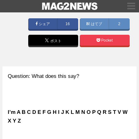
シェア
16
はてブ
2
Pocket
ポスト
Question: What does this say?
I’m A B C D E F G H I J K L M N O P Q R S T V W
X Y Z