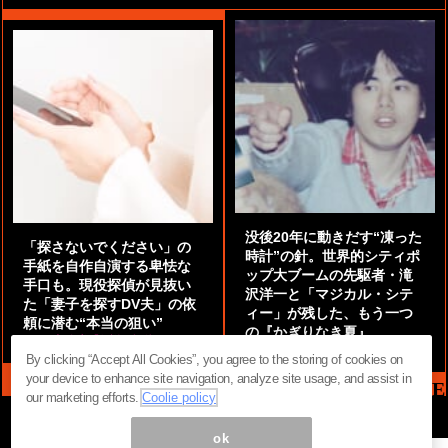
没後20年に動きだす“凍った
「探さないでください」の
時計”の針。世界的シティポ
手紙を自作自演する卑怯な
ップ大ブームの先駆者・滝
手口も。現役探偵が見抜い
沢洋一と「マジカル・シテ
た「妻子を探すDV夫」の依
ィー」が残した、もう一つ
頼に潜む“本当の狙い”
の『かぎりなき夏』
by
阿部泰尚『伝説の探偵』
by
都鳥 流星
By clicking “Accept All Cookies”, you agree to the storing of cookies on
your device to enhance site navigation, analyze site usage, and assist in
MAG2 NEWS HEADLINE
our marketing efforts.
Coolie policy
ok