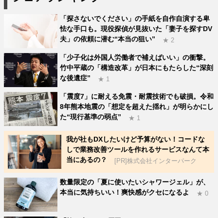
「探さないでください」の手紙を自作自演する卑
怯な手口も。現役探偵が見抜いた「妻子を探すDV
夫」の依頼に潜む“本当の狙い”
★ 2
「少子化は外国人労働者で補えばいい」の衝撃。
竹中平蔵の「構造改革」が日本にもたらした“深刻
な後遺症”
★ 1
「震度7」に耐える免震・耐震技術でも破損。令和
8年熊本地震の「想定を超えた揺れ」が明らかにし
た“現行基準の弱点”
★ 1
我が社もDXしたいけど予算がない！コードな
しで業務改善ツールを作れるサービスなんて本
当にあるの？
[PR]株式会社インターパーク
数量限定の「夏に使いたいシャワージェル」が、
本当に気持ちいい！爽快感がクセになるよ
★ 0