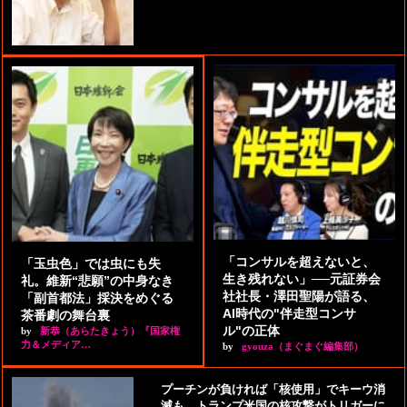
「コンサルを超えないと、
「玉虫色」では虫にも失
生き残れない」──元証券会
礼。維新“悲願”の中身なき
社社長・澤田聖陽が語る、
「副首都法」採決をめぐる
AI時代の"伴走型コンサ
茶番劇の舞台裏
ル"の正体
by
新恭（あらたきょう）『国家権
力＆メディア…
by
gyouza（まぐまぐ編集部）
プーチンが負ければ「核使用」でキーウ消
滅も。トランプ米国の核攻撃がトリガーに