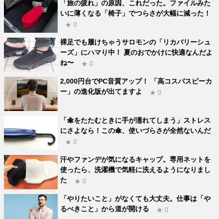
「旅の疲れ」の原因、これだった。ファイルみた
いに薄くなる「椅子」でつらさが大幅に減った！
★ 0
裸足でも履けちゃうサロモンの「リカバリーシュ
ーズ」にハマり中！ 夏のおでかけに快適なんだよ
ね〜
★ 0
2,000円台でPC音質アップ！ 「高コスパスピーカ
ー」の進化版が出てますよ
★ 0
「傘をたたむときに手が濡れてしまう」ストレス
にさよなら！この傘、使いづらさが全然ないんだ
★ 0
汗やファンデが気になるキャップ。専用ネットを
使ったら、洗濯機で気軽に洗えるようになりまし
た
★ 0
「やりたいこと」がなくても大丈夫。仕事は「や
るべきこと」から道が開ける
★ 0