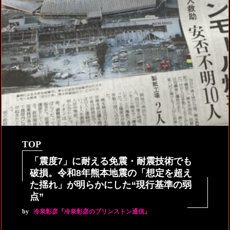
TOP
「震度7」に耐える免震・耐震技術でも
破損。令和8年熊本地震の「想定を超え
た揺れ」が明らかにした“現行基準の弱
点”
by
冷泉彰彦『冷泉彰彦のプリンストン通信』