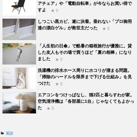
アチェア」や「電動自転車」が今ならお買い得で
すよ
★ 0
しつこい黒カビ、遂に決着。垂れない「プロ御用
達の漂白ゲル」が救世主だった
★ 0
「人生初の日傘」で酷暑の箱根旅行が優雅に。貸
した友人もその場で買うほど「夏の相棒」になり
ました
★ 0
洗濯機の排水ホース周りにホコリが溜まる問題。
「掃除のハードルを限界まで下げる仕組み」を見
つけた
★ 0
エアコンをつけっぱなし、猫2匹と暮らすわが家。
空気清浄機は「各部屋に1台」じゃなくてもよかっ
た
★ 0
カ
英語