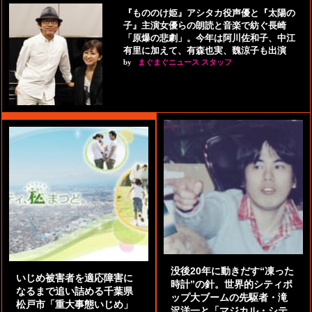
『もののけ姫』アシタカ役声優と『太陽の
子』主演女優らの朗読と音楽で紡ぐ長崎
「原爆の悲劇」。今年は阿川佐和子、中江
有里に加えて、有森也実、魏涼子も出演
by
まぐまぐニュース スタッフ
没後20年に動きだす“凍った
いじめ被害者を適応障害に
時計”の針。世界的シティポ
なるまで追い詰める千葉県
ップ大ブームの先駆者・滝
松戸市「重大事態いじめ」
沢洋一と「マジカル・シテ