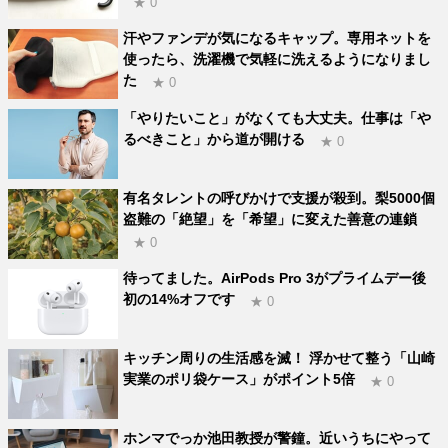
★ 0
汗やファンデが気になるキャップ。専用ネットを
使ったら、洗濯機で気軽に洗えるようになりまし
た
★ 0
「やりたいこと」がなくても大丈夫。仕事は「や
るべきこと」から道が開ける
★ 0
有名タレントの呼びかけで支援が殺到。梨5000個
盗難の「絶望」を「希望」に変えた善意の連鎖
★ 0
待ってました。AirPods Pro 3がプライムデー後
初の14%オフです
★ 0
キッチン周りの生活感を滅！ 浮かせて整う「山崎
実業のポリ袋ケース」がポイント5倍
★ 0
ホンマでっか池田教授が警鐘。近いうちにやって