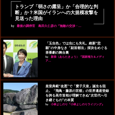
トランプ「弱さの露呈」か「合理的な判
断」か？米国がイランへの大規模攻撃を
見送った理由
by
最後の調停官 島田久仁彦の『無敵の交渉・…
「玉虫色」では虫にも失礼。維新“悲
願”の中身なき「副首都法」採決をめぐる
茶番劇の舞台裏
by
新恭（あらたきょう）『国家権力＆メディ
ア…
皇室典範“改悪”で「愛子天皇」誕生を阻
止。「飛鳥・藤原の宮都」の世界遺産登録
を誇る高市首相が理解できぬ“次世代へ引
き継ぐもの”の本質
by
小林よしのり『小林よしのりライジング』