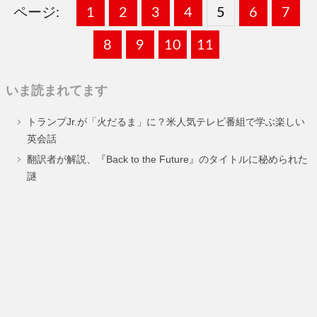
ページ:
固
1
固
2
,
固
3
,
固
4
,
固
5
,
固
6
,
固
7
,
定
定
定
定
定
定
定
固
8
固
9
,
固
10
,
固
11
,
ペ
ペ
ペ
ペ
ペ
ペ
ペ
定
定
定
定
いま読まれてます
ー
ー
ー
ー
ー
ー
ー
ペ
ペ
ペ
ペ
トランプJr.が「火だるま」に？米人気テレビ番組で学ぶ楽しい
ジ
ジ
ジ
ジ
ジ
ジ
ジ
ー
ー
ー
ー
英会話
ジ
ジ
ジ
ジ
翻訳者が解説、『Back to the Future』のタイトルに秘められた
謎