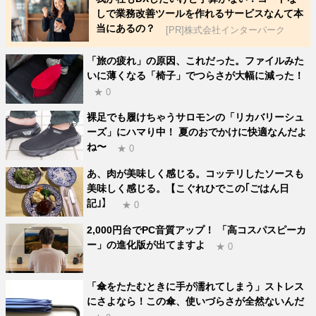
しで業務改善ツールを作れるサービスなんて本
当にあるの？
[PR]株式会社インターパーク
「旅の疲れ」の原因、これだった。ファイルみた
いに薄くなる「椅子」でつらさが大幅に減った！
★ 0
裸足でも履けちゃうサロモンの「リカバリーシュ
ーズ」にハマり中！ 夏のおでかけに快適なんだよ
ね〜
★ 0
あ、肉が美味しく感じる。コッテリしたソースも
美味しく感じる。【こぐれひでこの｢ごはん日
記｣】
★ 0
2,000円台でPC音質アップ！ 「高コスパスピーカ
ー」の進化版が出てますよ
★ 0
「傘をたたむときに手が濡れてしまう」ストレス
にさよなら！この傘、使いづらさが全然ないんだ