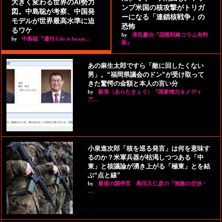
大きく変わる世界のAI勢力
ンプ米国の核攻撃がトリガ
図。中島聡が考察、中国発
ーになる「連鎖核戦争」の
モデルが世界最高水準に迫
恐怖
るワケ
by
津田慶治『国際戦略コラム有料
by
中島聡『週刊 Life is beaut…
版』
あの麻生太郎ですら「敵に回したくない
男」。“福岡県議会のドン”が受け取って
きた驚愕の金額と本人の言い分
by
新恭（あらたきょう）『国家権力＆メディ
ア…
小泉進次郎「核を巡る発言」は何を意味す
るのか？米軍兵器が枯渇しつつある「中
東」と核議論が湧き上がる「極東」とを結
ぶ“点と線”
by
最後の調停官 島田久仁彦の『無敵の交渉・
…