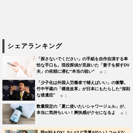
シェアランキング
「探さないでください」の手紙を自作自演する卑
怯な手口も。現役探偵が見抜いた「妻子を探すDV
夫」の依頼に潜む“本当の狙い”
★ 2
「少子化は外国人労働者で補えばいい」の衝撃。
竹中平蔵の「構造改革」が日本にもたらした“深刻
な後遺症”
★ 1
数量限定の「夏に使いたいシャワージェル」が、
本当に気持ちいい！爽快感がクセになるよ
★ 0
我が社もDXしたいけど予算がない！コードな