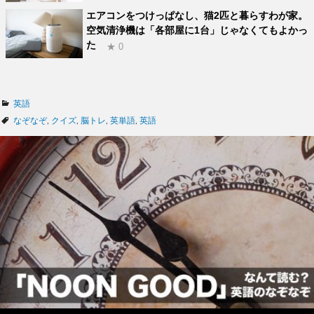
エアコンをつけっぱなし、猫2匹と暮らすわが家。
空気清浄機は「各部屋に1台」じゃなくてもよかっ
た
★ 0
カ
英語
テ
タ
なぞなぞ
,
クイズ
,
脳トレ
,
英単語
,
英語
ゴ
グ
リ
ー