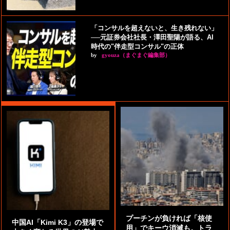
「コンサルを超えないと、生き残れない」
──元証券会社社長・澤田聖陽が語る、AI
時代の"伴走型コンサル"の正体
by
gyouza（まぐまぐ編集部）
プーチンが負ければ「核使
中国AI「Kimi K3」の登場で
用」でキーウ消滅も。トラ