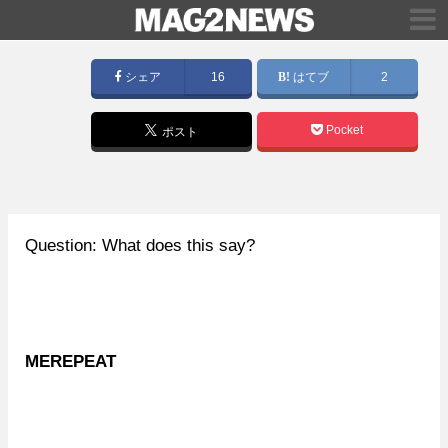
シェア
16
はてブ
2
Pocket
ポスト
Question: What does this say?
MEREPEAT