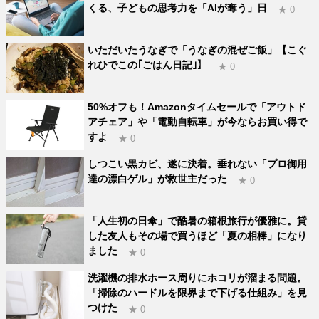
くる、子どもの思考力を「AIが奪う」日
★ 0
いただいたうなぎで「うなぎの混ぜご飯」【こぐ
れひでこの｢ごはん日記｣】
★ 0
50%オフも！Amazonタイムセールで「アウトド
アチェア」や「電動自転車」が今ならお買い得で
すよ
★ 0
しつこい黒カビ、遂に決着。垂れない「プロ御用
達の漂白ゲル」が救世主だった
★ 0
「人生初の日傘」で酷暑の箱根旅行が優雅に。貸
した友人もその場で買うほど「夏の相棒」になり
ました
★ 0
洗濯機の排水ホース周りにホコリが溜まる問題。
「掃除のハードルを限界まで下げる仕組み」を見
つけた
★ 0