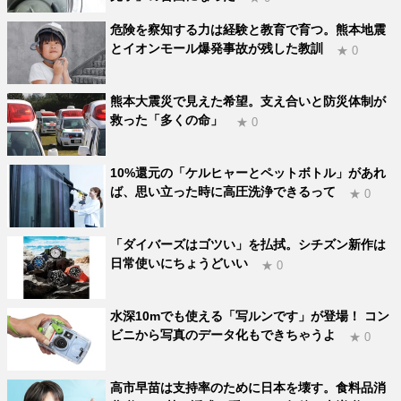
危険を察知する力は経験と教育で育つ。熊本地震
とイオンモール爆発事故が残した教訓
★ 0
熊本大震災で見えた希望。支え合いと防災体制が
救った「多くの命」
★ 0
10%還元の「ケルヒャーとペットボトル」があれ
ば、思い立った時に高圧洗浄できるって
★ 0
「ダイバーズはゴツい」を払拭。シチズン新作は
日常使いにちょうどいい
★ 0
水深10mでも使える「写ルンです」が登場！ コン
ビニから写真のデータ化もできちゃうよ
★ 0
高市早苗は支持率のために日本を壊す。食料品消