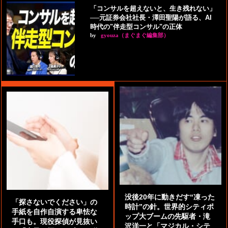
「コンサルを超えないと、生き残れない」
──元証券会社社長・澤田聖陽が語る、AI
時代の"伴走型コンサル"の正体
by
gyouza（まぐまぐ編集部）
没後20年に動きだす“凍った
「探さないでください」の
時計”の針。世界的シティポ
手紙を自作自演する卑怯な
ップ大ブームの先駆者・滝
手口も。現役探偵が見抜い
沢洋一と「マジカル・シテ