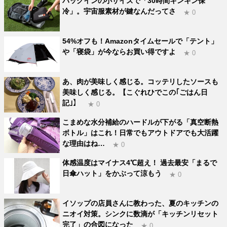
バッグインの小サイズで「30時間キンキン保
冷」。宇宙服素材が鍵なんだってさ
★ 0
54%オフも！Amazonタイムセールで「テント」
や「寝袋」が今ならお買い得ですよ
★ 0
あ、肉が美味しく感じる。コッテリしたソースも
美味しく感じる。【こぐれひでこの｢ごはん日
記｣】
★ 0
こまめな水分補給のハードルが下がる「真空断熱
ボトル」はこれ！日常でもアウトドアでも大活躍
な理由はね…
★ 0
体感温度はマイナス4℃超え！ 過去最安「まるで
日傘ハット」をかぶって涼もう
★ 0
イソップの店員さんに教わった、夏のキッチンの
ニオイ対策。シンクに数滴が「キッチンリセット
完了」の合図になった
★ 0