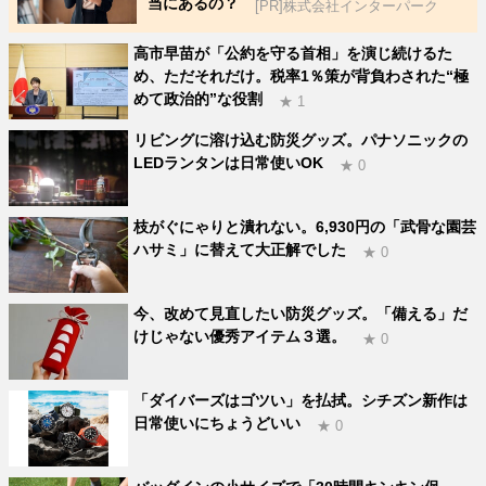
当にあるの？
[PR]株式会社インターパーク
高市早苗が「公約を守る首相」を演じ続けるた
め、ただそれだけ。税率1％策が背負わされた“極
めて政治的”な役割
★ 1
リビングに溶け込む防災グッズ。パナソニックの
LEDランタンは日常使いOK
★ 0
枝がぐにゃりと潰れない。6,930円の「武骨な園芸
ハサミ」に替えて大正解でした
★ 0
今、改めて見直したい防災グッズ。「備える」だ
けじゃない優秀アイテム３選。
★ 0
「ダイバーズはゴツい」を払拭。シチズン新作は
日常使いにちょうどいい
★ 0