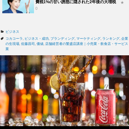
費税1%の甘い誘惑に隠された2年後の大増税
★
0
カ
ビジネス
テ
タ
コカコーラ
,
ビジネス・成功
,
ブランディング
,
マーケティング
,
ランキング
,
企業
ゴ
グ
の生現場
,
佐藤昌司
,
価値
,
店舗経営者の繁盛店講座｜小売業・飲食店・サービス
リ
業
ー