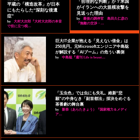
「合理的な判断」か？米国
平蔵の「構造改革」が日本
がイランへの大規模攻撃を
にもたらした“深刻な後遺
見送った理由
症”
by
最後の調停官 島田久仁彦の
by
大村大次郎『大村大次郎の本音
『無敵の交渉・…
で役に立つ税…
巨大IT企業が抱える「見えない借金」は
250兆円。元Microsoftエンジニア中島聡
が解説する「AIブーム」の危うい裏側
by
中島聡『週刊 Life is beaut…
「玉虫色」では虫にも失礼。維新“悲
願”の中身なき「副首都法」採決をめぐる
茶番劇の舞台裏
by
新恭（あらたきょう）『国家権力＆メディ
ア…