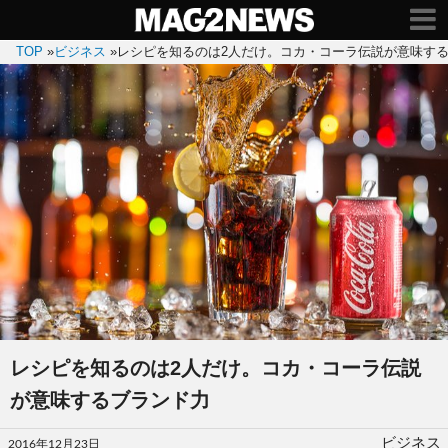
TOP
»
ビジネス
»
レシピを知るのは2人だけ。コカ・コーラ伝説が意味す
レシピを知るのは2人だけ。コカ・コーラ伝説
が意味するブランド力
投
ビジネス
2016年12月23日