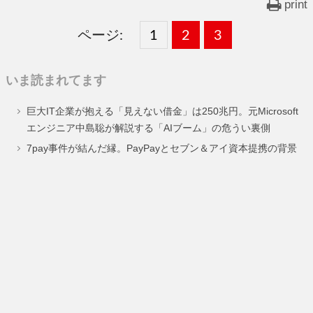
print
ページ:
固
1
固
2
,
固
3
,
定
定
定
いま読まれてます
ペ
ペ
ペ
巨大IT企業が抱える「見えない借金」は250兆円。元Microsoft
ー
ー
ー
エンジニア中島聡が解説する「AIブーム」の危うい裏側
ジ
ジ
ジ
7pay事件が結んだ縁。PayPayとセブン＆アイ資本提携の背景