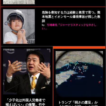
危険を察知する力は経験と教育で育つ。熊
本地震とイオンモール爆発事故が残した教
訓
by
引地達也『ジャーナリスティックなやさし
い…
「少子化は外国人労働者で
トランプ「弱さの露呈」か
補えばいい」の衝撃。竹中