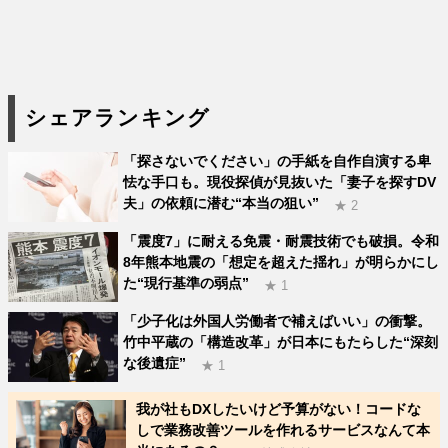
シェアランキング
「探さないでください」の手紙を自作自演する卑
怯な手口も。現役探偵が見抜いた「妻子を探すDV
夫」の依頼に潜む“本当の狙い”
★ 2
「震度7」に耐える免震・耐震技術でも破損。令和
8年熊本地震の「想定を超えた揺れ」が明らかにし
た“現行基準の弱点”
★ 1
「少子化は外国人労働者で補えばいい」の衝撃。
竹中平蔵の「構造改革」が日本にもたらした“深刻
な後遺症”
★ 1
我が社もDXしたいけど予算がない！コードな
しで業務改善ツールを作れるサービスなんて本