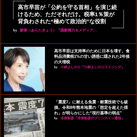
高市早苗が「公約を守る首相」を演じ続
けるため、ただそれだけ。税率1％策が
背負わされた“極めて政治的”な役割
by
新恭（あらたきょう）『国家権力＆メディア…
高市早苗は支持率のために日本を壊す。食
料品消費税1%の甘い誘惑に隠された2年後
の大増税
by
小林よしのり『小林よしのりライジング』
「震度7」に耐える免震・耐震技術でも破
損。令和8年熊本地震の「想定を超えた揺
れ」が明らかにした“現行基準の弱点”
by
冷泉彰彦『冷泉彰彦のプリンストン通信』