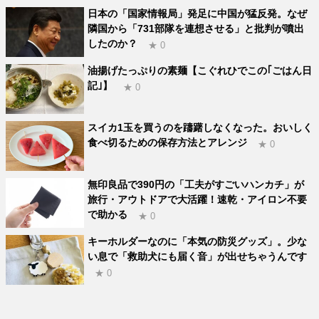
日本の「国家情報局」発足に中国が猛反発。なぜ
隣国から「731部隊を連想させる」と批判が噴出
したのか？
★ 0
油揚げたっぷりの素麺【こぐれひでこの｢ごはん日
記｣】
★ 0
スイカ1玉を買うのを躊躇しなくなった。おいしく
食べ切るための保存方法とアレンジ
★ 0
無印良品で390円の「工夫がすごいハンカチ」が
旅行・アウトドアで大活躍！速乾・アイロン不要
で助かる
★ 0
キーホルダーなのに「本気の防災グッズ」。少な
い息で「救助犬にも届く音」が出せちゃうんです
★ 0