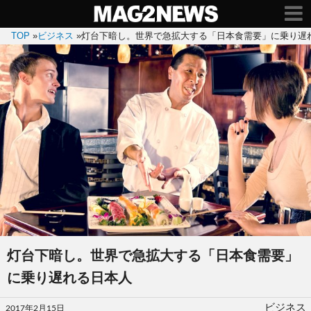
TOP
»
ビジネス
»
灯台下暗し。世界で急拡大する「日本食需要」に乗り遅
灯台下暗し。世界で急拡大する「日本食需要」
に乗り遅れる日本人
投
ビジネス
2017年2月15日