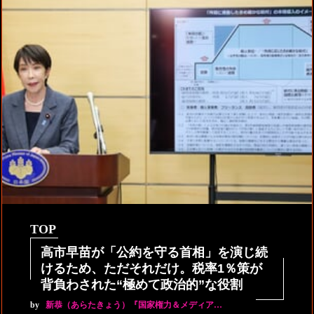
TOP
高市早苗が「公約を守る首相」を演じ続
けるため、ただそれだけ。税率1％策が
背負わされた“極めて政治的”な役割
by
新恭（あらたきょう）『国家権力＆メディア…