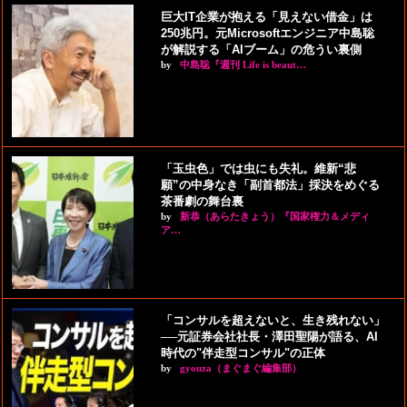
巨大IT企業が抱える「見えない借金」は
250兆円。元Microsoftエンジニア中島聡
が解説する「AIブーム」の危うい裏側
by
中島聡『週刊 Life is beaut…
「玉虫色」では虫にも失礼。維新“悲
願”の中身なき「副首都法」採決をめぐる
茶番劇の舞台裏
by
新恭（あらたきょう）『国家権力＆メディ
ア…
「コンサルを超えないと、生き残れない」
──元証券会社社長・澤田聖陽が語る、AI
時代の"伴走型コンサル"の正体
by
gyouza（まぐまぐ編集部）