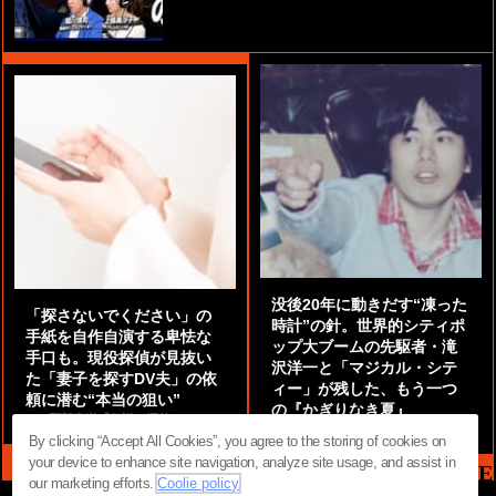
没後20年に動きだす“凍った
「探さないでください」の
時計”の針。世界的シティポ
手紙を自作自演する卑怯な
ップ大ブームの先駆者・滝
手口も。現役探偵が見抜い
沢洋一と「マジカル・シテ
た「妻子を探すDV夫」の依
ィー」が残した、もう一つ
頼に潜む“本当の狙い”
の『かぎりなき夏』
by
阿部泰尚『伝説の探偵』
by
都鳥 流星
By clicking “Accept All Cookies”, you agree to the storing of cookies on
your device to enhance site navigation, analyze site usage, and assist in
MAG2 NEWS HEADLINE
our marketing efforts.
Coolie policy