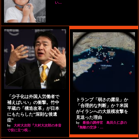
い…
「少子化は外国人労働者で
トランプ「弱さの露呈」か
補えばいい」の衝撃。竹中
「合理的な判断」か？米国
平蔵の「構造改革」が日本
がイランへの大規模攻撃を
にもたらした“深刻な後遺
見送った理由
症”
by
最後の調停官 島田久仁彦の
by
大村大次郎『大村大次郎の本音
『無敵の交渉・…
で役に立つ税…