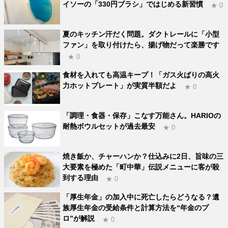
イソーの「330円ブラシ」ではじめる新習慣
★ 0
夏のキッチン汗だく問題。ダクトレールに「小型
ファン」を取り付けたら、揚げ物だって楽勝です
★ 0
食材を入れても高温キープ！「ガス火ばりの高火
力ホットプレート」が実質半額だよ
★ 0
「調理・食器・保存」こなす万能さん。HARIOの
耐熱ボウルセットが過去最安
★ 0
焼き飯か、チャーハンか？仕込みに2日、旨味の三
大要素を極めた「町中華」伝説メニューに客が殺
到する理由
★ 0
「厚生年金」の加入中に死亡したらどうなる？遺
族厚生年金の受給条件と計算方法を“年金のプ
ロ”が解説
★ 0