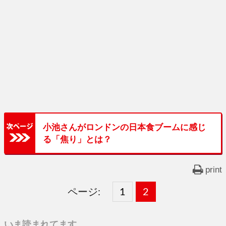
小池さんがロンドンの日本食ブームに感じ
る「焦り」とは？
print
ページ:
固
1
固
2
,
定
定
いま読まれてます