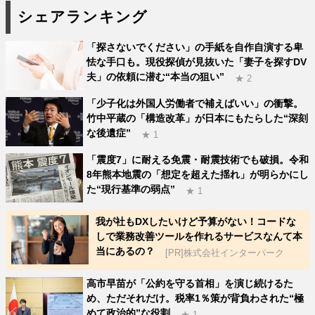
シェアランキング
「探さないでください」の手紙を自作自演する卑
怯な手口も。現役探偵が見抜いた「妻子を探すDV
夫」の依頼に潜む“本当の狙い”
★ 2
「少子化は外国人労働者で補えばいい」の衝撃。
竹中平蔵の「構造改革」が日本にもたらした“深刻
な後遺症”
★ 1
「震度7」に耐える免震・耐震技術でも破損。令和
8年熊本地震の「想定を超えた揺れ」が明らかにし
た“現行基準の弱点”
★ 1
我が社もDXしたいけど予算がない！コードな
しで業務改善ツールを作れるサービスなんて本
当にあるの？
[PR]株式会社インターパーク
高市早苗が「公約を守る首相」を演じ続けるた
め、ただそれだけ。税率1％策が背負わされた“極
めて政治的”な役割
★ 1