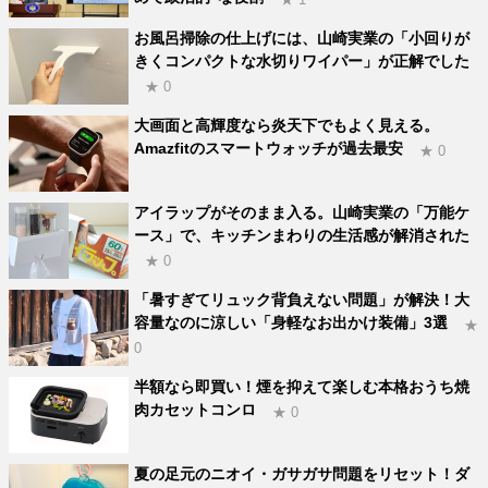
お風呂掃除の仕上げには、山崎実業の「小回りが
きくコンパクトな水切りワイパー」が正解でした
★ 0
大画面と高輝度なら炎天下でもよく見える。
Amazfitのスマートウォッチが過去最安
★ 0
アイラップがそのまま入る。山崎実業の「万能ケ
ース」で、キッチンまわりの生活感が解消された
★ 0
「暑すぎてリュック背負えない問題」が解決！大
容量なのに涼しい「身軽なお出かけ装備」3選
★
0
半額なら即買い！煙を抑えて楽しむ本格おうち焼
肉カセットコンロ
★ 0
夏の足元のニオイ・ガサガサ問題をリセット！ダ