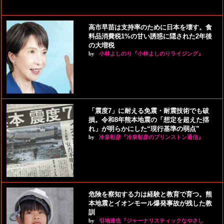
高市早苗は支持率のために日本を壊す。食
料品消費税1%の甘い誘惑に隠された2年後
の大増税
by
小林よしのり『小林よしのりライジング』
「震度7」に耐える免震・耐震技術でも破
損。令和8年熊本地震の「想定を超えた揺
れ」が明らかにした“現行基準の弱点”
by
冷泉彰彦『冷泉彰彦のプリンストン通信』
危険を察知する力は経験と教育で育つ。熊
本地震とイオンモール爆発事故が残した教
訓
by
引地達也『ジャーナリスティックなやさし