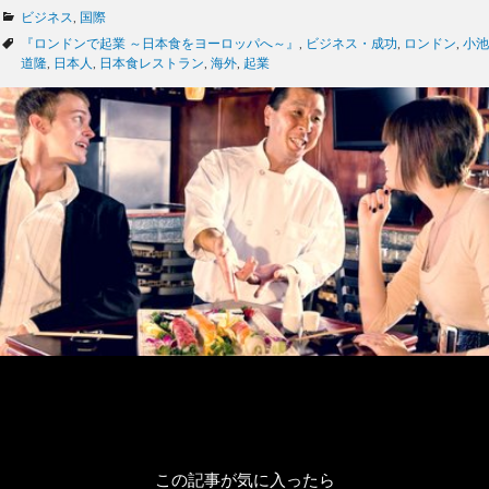
カ
ビジネス
,
国際
テ
タ
『ロンドンで起業 ～日本食をヨーロッパへ～』
,
ビジネス・成功
,
ロンドン
,
小池
ゴ
グ
道隆
,
日本人
,
日本食レストラン
,
海外
,
起業
リ
ー
この記事が気に入ったら