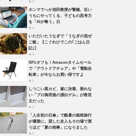
★ 0
ホンマでっか池田教授が警鐘。近い
うちにやってくる、子どもの思考力
を「AIが奪う」日
★ 0
いただいたうなぎで「うなぎの混ぜ
ご飯」【こぐれひでこの｢ごはん日
記｣】
★ 0
50%オフも！Amazonタイムセール
で「アウトドアチェア」や「電動自
転車」が今ならお買い得ですよ
★ 0
しつこい黒カビ、遂に決着。垂れな
い「プロ御用達の漂白ゲル」が救世
主だった
★ 0
「人生初の日傘」で酷暑の箱根旅行
が優雅に。貸した友人もその場で買
うほど「夏の相棒」になりました
★ 0