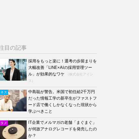
注目の記事
採用をもっと楽に！選考の歩留まりを
大幅改善「LINE×AIの採用管理ツー
ル」が効果的なワケ
（株式会社アイシ
ス）
中島聡が警告。米国で初任給2千万円
ジネス
だった情報工学の新卒生がファストフ
ード店で働くしかなくなった現状から
学ぶべきこと
IT企業でメルマガの老舗「まぐまぐ」
ンタメ
が何故アナログレコードを発売したの
か？