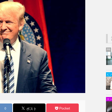
PR
ビ
エ
Pocket
0
ポスト