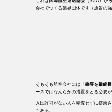
これは
国際航空運送協会
（IATA）
か
会社でつくる業界団体です（通告の強
そもそも航空会社には「
乗客を最終目
ースではなんらかの措置をとる必要が
入国許可がない人を精査せずに搭乗さ
もある。