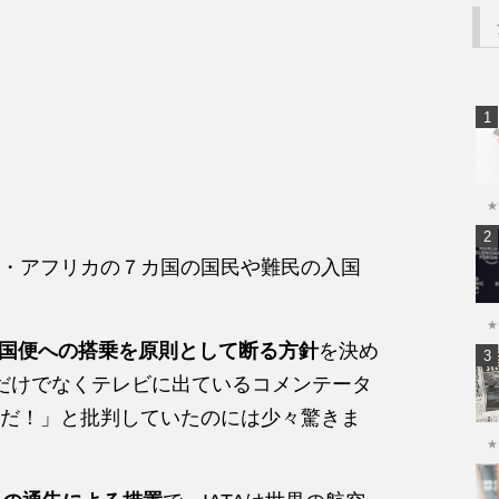
★
・アフリカの７カ国の国民や難民の入国
★
国便への搭乗を原則として断る方針
を決め
Sだけでなくテレビに出ているコメンテータ
だ！」と批判していたのには少々驚きま
★