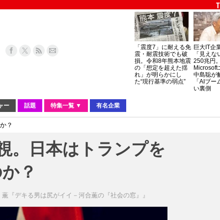
「震度7」に耐える免
巨大IT企
震・耐震技術でも破
「見えな
損。令和8年熊本地震
250兆円
の「想定を超えた揺
Micros
れ」が明らかにし
中島聡が
た“現行基準の弱点”
「AIブー
い裏側
ャー
話題
特集一覧 ▼
有名企業
のか？
問視。日本はトランプを
のか？
 薫『デキる男は尻がイイ－河合薫の『社会の窓』』