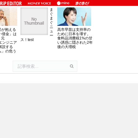
ま
ぐ
ま
ぐ
ニ
業が抱える
高市早苗は支持率の
ュ
い借金」は
ために日本を壊す。
ー
。元
食料品消費税1%の甘
ス！test
oftエンジニア
い誘惑に隠された2年
解説する
後の大増税
ム」の危う