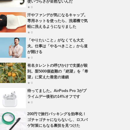
使いづらさが全然ないんだ
★ 0
汗やファンデが気になるキャップ。
専用ネットを使ったら、洗濯機で気
軽に洗えるようになりました
★ 0
「やりたいこと」がなくても大丈
夫。仕事は「やるべきこと」から道
が開ける
★ 0
有名タレントの呼びかけで支援が殺
到。梨5000個盗難の「絶望」を「希
望」に変えた善意の連鎖
★ 0
待ってました。AirPods Pro 3がプ
ライムデー後初の14%オフです
★ 0
200円で旅行パッキングを効率化！
ゴチャゴチャにならないし、ロスバ
ゲ対策にもなる裏技を見つけた