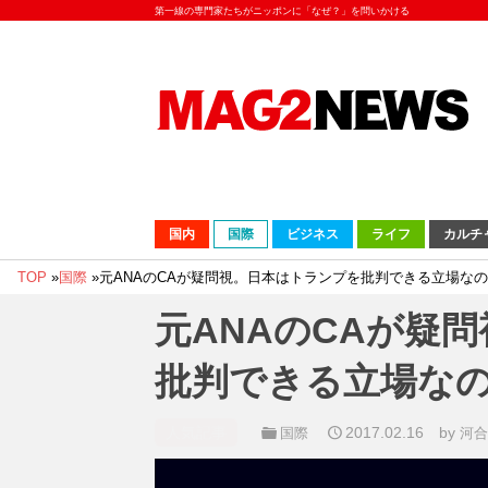
第一線の専門家たちがニッポンに「なぜ？」を問いかける
国内
国際
ビジネス
ライフ
カルチ
TOP
»
国際
»
元ANAのCAが疑問視。日本はトランプを批判できる立場な
元ANAのCAが疑
批判できる立場な
人気記事
2017.02.16
by
国際
河合