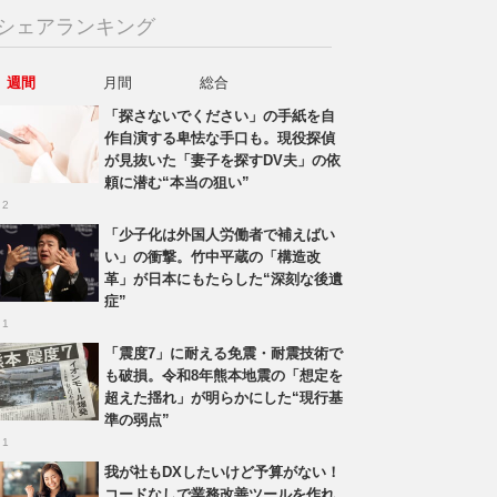
シェアランキング
週間
月間
総合
「探さないでください」の手紙を自
作自演する卑怯な手口も。現役探偵
が見抜いた「妻子を探すDV夫」の依
頼に潜む“本当の狙い”
 2
「少子化は外国人労働者で補えばい
い」の衝撃。竹中平蔵の「構造改
革」が日本にもたらした“深刻な後遺
症”
 1
「震度7」に耐える免震・耐震技術で
も破損。令和8年熊本地震の「想定を
超えた揺れ」が明らかにした“現行基
準の弱点”
 1
我が社もDXしたいけど予算がない！
コードなしで業務改善ツールを作れ