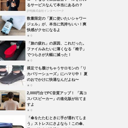
るサービスなんて本当にあるの？
[PR]株式会社インターパーク
数量限定の「夏に使いたいシャワー
ジェル」が、本当に気持ちいい！爽
快感がクセになるよ
★ 0
「旅の疲れ」の原因、これだった。
ファイルみたいに薄くなる「椅子」
でつらさが大幅に減った！
★ 0
裸足でも履けちゃうサロモンの「リ
カバリーシューズ」にハマり中！ 夏
のおでかけに快適なんだよね〜
★ 0
2,000円台でPC音質アップ！ 「高コ
スパスピーカー」の進化版が出てま
すよ
★ 0
「傘をたたむときに手が濡れてしま
う」ストレスにさよなら！この傘、