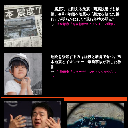
「震度7」に耐える免震・耐震技術でも破
損。令和8年熊本地震の「想定を超えた揺
れ」が明らかにした“現行基準の弱点”
by
冷泉彰彦『冷泉彰彦のプリンストン通信』
危険を察知する力は経験と教育で育つ。熊
本地震とイオンモール爆発事故が残した教
訓
by
引地達也『ジャーナリスティックなやさし
い…