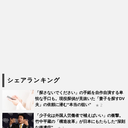
シェアランキング
「探さないでください」の手紙を自作自演する卑
怯な手口も。現役探偵が見抜いた「妻子を探すDV
夫」の依頼に潜む“本当の狙い”
★ 2
「少子化は外国人労働者で補えばいい」の衝撃。
竹中平蔵の「構造改革」が日本にもたらした“深刻
な後遺症”