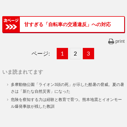
甘すぎる「自転車の交通違反」への対応
print
ページ:
固
1
固
2
,
固
3
,
定
定
定
いま読まれてます
ペ
ペ
ペ
多摩動物公園「ライオン3頭の死」が示した酷暑の脅威。夏の暑
ー
ー
ー
さは「新たな自然災害」になった
ジ
ジ
ジ
危険を察知する力は経験と教育で育つ。熊本地震とイオンモー
ル爆発事故が残した教訓