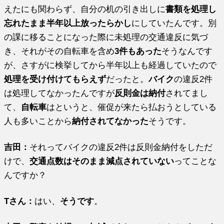
えたにも関わらず、自分の机の引き出しに
書類を処理し
忘れたまま半年以上放ったらかし
にしていたんです。別
の課に移ることになった際に未処理の交通違反に気づ
き、それがその自転車を含め
3件もあった
そうなんです
が、さすがに検挙してから半年以上も経過していたので
処理を受け付けてもらえず
だったと。
バイク
の違反2件
は処理してなかったんですが
反則金は納付
されてまし
て、
自転車
はというと、催促が来たら払おうとしている
人も多いことから
納付されてなかった
そうです。
吉田：
それってバイクの違反2件は反則金納付をしただ
けで、
交通点数はそのまま減点されていない
ってことな
んですか？
Tさん：
はい、
そうです
。