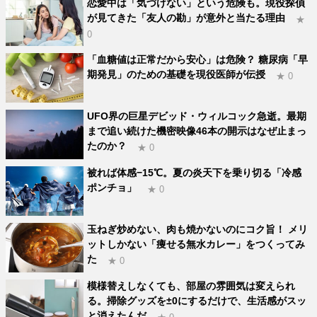
恋愛中は「気づけない」という危険も。現役探偵
が見てきた「友人の勘」が意外と当たる理由
★
0
「血糖値は正常だから安心」は危険？ 糖尿病「早
期発見」のための基礎を現役医師が伝授
★ 0
UFO界の巨星デビッド・ウィルコック急逝。最期
まで追い続けた機密映像46本の開示はなぜ止まっ
たのか？
★ 0
被れば体感−15℃。夏の炎天下を乗り切る「冷感
ポンチョ」
★ 0
玉ねぎ炒めない、肉も焼かないのにコク旨！ メリ
ットしかない「痩せる無水カレー」をつくってみ
た
★ 0
模様替えしなくても、部屋の雰囲気は変えられ
る。掃除グッズを±0にするだけで、生活感がスッ
と消えたんだ