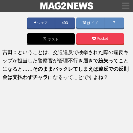
シェア
403
はてブ
7
Pocket
ポスト
吉田：
ということは、交通違反で検挙された際の違反キ
ップが担当した警察官が管理不行き届きで
紛失
ってこと
になると……
そのままバックレてしまえば違反での反則
金は支払わずチャラ
になるってことですよね？