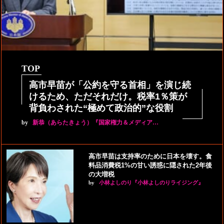
TOP
高市早苗が「公約を守る首相」を演じ続
けるため、ただそれだけ。税率1％策が
背負わされた“極めて政治的”な役割
by
新恭（あらたきょう）『国家権力＆メディア…
高市早苗は支持率のために日本を壊す。食
料品消費税1%の甘い誘惑に隠された2年後
の大増税
by
小林よしのり『小林よしのりライジング』