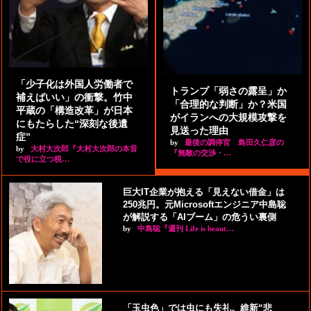
「少子化は外国人労働者で
トランプ「弱さの露呈」か
補えばいい」の衝撃。竹中
「合理的な判断」か？米国
平蔵の「構造改革」が日本
がイランへの大規模攻撃を
にもたらした“深刻な後遺
見送った理由
症”
by
最後の調停官 島田久仁彦の
by
大村大次郎『大村大次郎の本音
『無敵の交渉・…
で役に立つ税…
巨大IT企業が抱える「見えない借金」は
250兆円。元Microsoftエンジニア中島聡
が解説する「AIブーム」の危うい裏側
by
中島聡『週刊 Life is beaut…
「玉虫色」では虫にも失礼。維新“悲