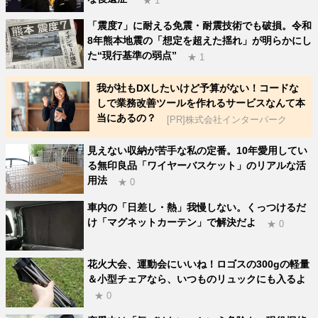
★ 1
「震度7」に耐える免震・耐震技術でも破損。令和
8年熊本地震の「想定を超えた揺れ」が明らかにし
た“現行基準の弱点”
★ 1
我が社もDXしたいけど予算がない！コードな
しで業務改善ツールを作れるサービスなんて本
当にあるの？
[PR]株式会社インターパーク
見えない収納が苦手な私の定番。10年愛用してい
る無印良品「ワイヤーバスケット」のリアルな活
用法
★ 0
車内の「日差し・熱」我慢しない。くっつけるだ
け「マグネットカーテン」で解決だよ
★ 0
花火大会、運動会にいいね！ロゴスの300gの軽量
＆小型チェアなら、いつものリュックにも入るよ
★ 0