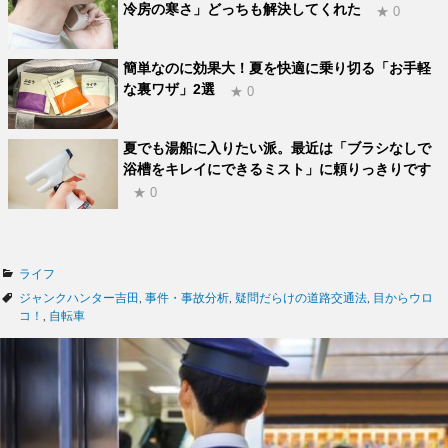
冷房の寒さ」どっちも解決してくれた
★ 0
簡単なのに効果大！夏を快適に乗り切る「お手軽
な裏ワザ」2選
★ 0
夏でも湯船に入りたい派。最近は「ブラシなしで
浴槽をキレイにできるミスト」に頼りっきりです
★ 0
カ
ライフ
テ
タ
ジャンクハンター吉田
,
事件・事故分析
,
疑問だらけの道路交通法
,
目からウロ
ゴ
グ
コ！
,
自転車
リ
ー