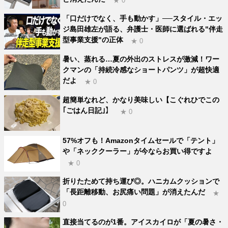
★ 0
「口だけでなく、手も動かす」──スタイル・エッ
ジ島田雄左が語る、弁護士・医師に選ばれる"伴走
型事業支援"の正体
★ 0
暑い、蒸れる…夏の外出のストレスが激減！ワー
クマンの「持続冷感なショートパンツ」が超快適
だよ
★ 0
超簡単なれど、かなり美味しい【こぐれひでこの
｢ごはん日記｣】
★ 0
57%オフも！Amazonタイムセールで「テント」
や「ネッククーラー」が今ならお買い得ですよ
★ 0
折りたためて持ち運び◎。ハニカムクッションで
「長距離移動、お尻痛い問題」が消えたんだ
★
0
直接当てるのが1番。アイスカイロが「夏の暑さ・