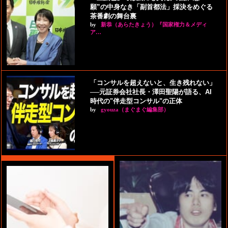
願”の中身なき「副首都法」採決をめぐる
茶番劇の舞台裏
by
新恭（あらたきょう）『国家権力＆メディ
ア…
「コンサルを超えないと、生き残れない」
──元証券会社社長・澤田聖陽が語る、AI
時代の"伴走型コンサル"の正体
by
gyouza（まぐまぐ編集部）