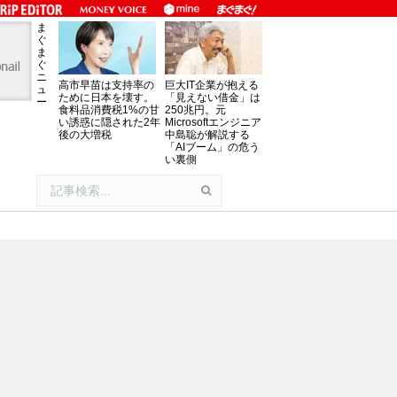
ま
ぐ
ま
ぐ
ニ
高市早苗は支持率の
巨大IT企業が抱える
ュ
ために日本を壊す。
「見えない借金」は
ー
食料品消費税1%の甘
250兆円。元
い誘惑に隠された2年
Microsoftエンジニア
後の大増税
中島聡が解説する
「AIブーム」の危う
い裏側