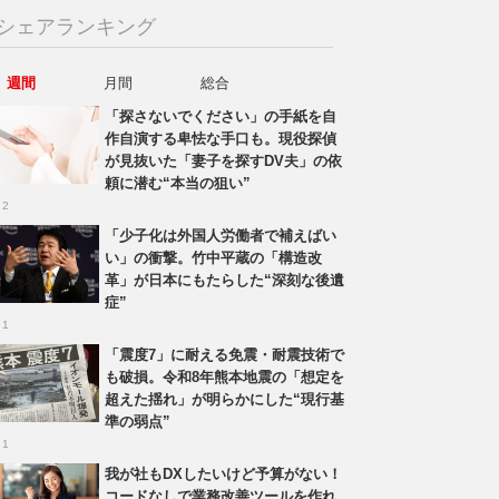
シェアランキング
週間
月間
総合
「探さないでください」の手紙を自
作自演する卑怯な手口も。現役探偵
が見抜いた「妻子を探すDV夫」の依
頼に潜む“本当の狙い”
 2
「少子化は外国人労働者で補えばい
い」の衝撃。竹中平蔵の「構造改
革」が日本にもたらした“深刻な後遺
症”
 1
「震度7」に耐える免震・耐震技術で
も破損。令和8年熊本地震の「想定を
超えた揺れ」が明らかにした“現行基
準の弱点”
 1
我が社もDXしたいけど予算がない！
コードなしで業務改善ツールを作れ