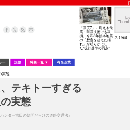
「震度7」に耐える免
震・耐震技術でも破
損。令和8年熊本地震
ス！test
の「想定を超えた揺
れ」が明らかにし
た“現行基準の弱点”
ャー
話題
特集一覧 ▼
有名企業
の実態
た、テキトーすぎる
理の実態
クハンター吉田の疑問だらけの道路交通法』