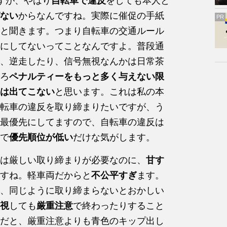
すが、やはり
自転車で違反
をしても本人と
ない
からなんですね。実際に催促の手紙
PR
と聞きます。つまり自転車の交通ルール
にしてないってことなんですよ。普段通
、逆走したり、信号無視なんかは日常茶
ろ
ペナルティーをもっと多く与えない限
は出てこない
と思います。これは私の本
転車の違反を取り締まりたいですが、う
最優先にしてますので、自転車の違反は
で
優先順位が低い
だけな気がします。
は厳しい取り締まりが必要なのに、
甘す
すね。軽車両だからと
不公平すぎ
ます。
、同じように取り締まらないとおかしい
視
しても
厳重注意
で終わったりすること
だと、厳重注意よりも青色のキップ出し