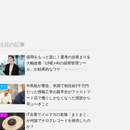
注目の記事
採用をもっと楽に！選考の歩留まりを
大幅改善「LINE×AIの採用管理ツー
ル」が効果的なワケ
（株式会社アイシ
ス）
中島聡が警告。米国で初任給2千万円
ジネス
だった情報工学の新卒生がファストフ
ード店で働くしかなくなった現状から
学ぶべきこと
IT企業でメルマガの老舗「まぐまぐ」
ンタメ
が何故アナログレコードを発売したの
か？