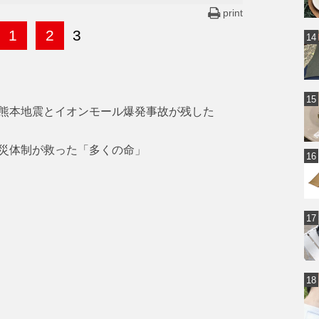
print
1
2
3
熊本地震とイオンモール爆発事故が残した
災体制が救った「多くの命」