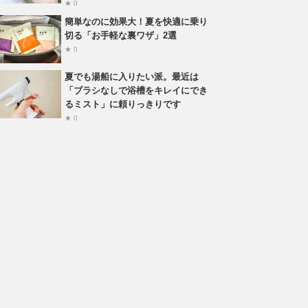
★ 0
簡単なのに効果大！夏を快適に乗り
切る「お手軽な裏ワザ」2選
★ 0
夏でも湯船に入りたい派。最近は
「ブラシなしで浴槽をキレイにでき
るミスト」に頼りっきりです
★ 0