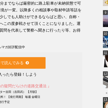
9分までならば厳密的に路上駐車が未納状態で可
で環境が一変。以降多くの相談事や取材申請等話を
少しでも人助けができるならばと思い、自称・
へこの度参戦させて頂くことになりました。運
質問を代表して警察へ聞きに行ったり等、お得
ルマガ好評配信中
料で読んでみる
入ったら登録！しよう
田の疑問だらけの道路交通法 』
ンター吉田（吉田武） 【月額】
★
無料！ 【発行周期】 毎週 金曜日
発行予定