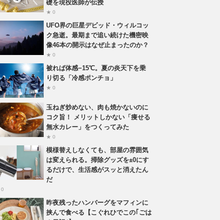
礎を現役医師が伝授
★ 0
UFO界の巨星デビッド・ウィルコッ
ク急逝。最期まで追い続けた機密映
像46本の開示はなぜ止まったのか？
★ 0
被れば体感−15℃。夏の炎天下を乗
り切る「冷感ポンチョ」
★ 0
玉ねぎ炒めない、肉も焼かないのに
コク旨！ メリットしかない「痩せる
無水カレー」をつくってみた
★ 0
模様替えしなくても、部屋の雰囲気
は変えられる。掃除グッズを±0にす
るだけで、生活感がスッと消えたん
だ
 0
昨夜残ったハンバーグをマフィンに
挟んで食べる【こぐれひでこの｢ごは