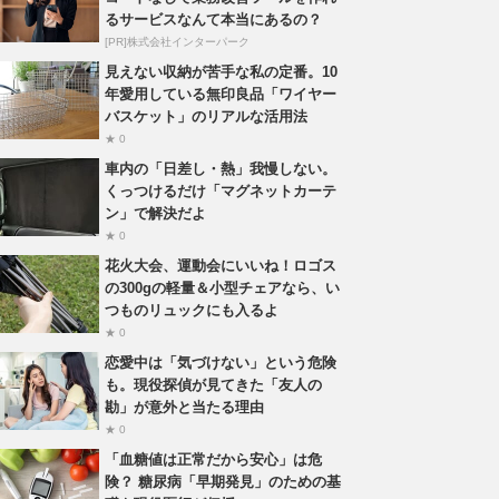
るサービスなんて本当にあるの？
[PR]株式会社インターパーク
見えない収納が苦手な私の定番。10
年愛用している無印良品「ワイヤー
バスケット」のリアルな活用法
★ 0
車内の「日差し・熱」我慢しない。
くっつけるだけ「マグネットカーテ
ン」で解決だよ
★ 0
花火大会、運動会にいいね！ロゴス
の300gの軽量＆小型チェアなら、い
つものリュックにも入るよ
★ 0
恋愛中は「気づけない」という危険
も。現役探偵が見てきた「友人の
勘」が意外と当たる理由
★ 0
「血糖値は正常だから安心」は危
険？ 糖尿病「早期発見」のための基