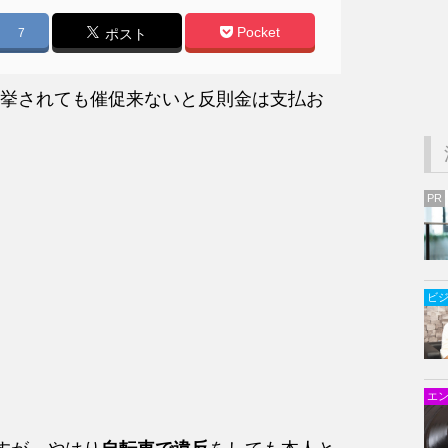
Pocket
7
ポスト
挙されても催促来ないと反則金は支払お
PR
ビ
エ