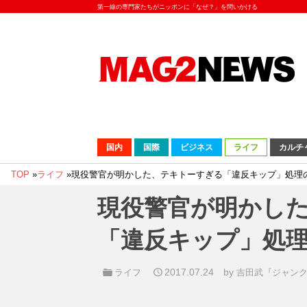
第一線の専門家たちがニッポンに「なぜ？」を問いかける
国内
国際
ビジネス
ライフ
カルチ
TOP
»
ライフ
»
現役警官が明かした、テキトーすぎる「違反キップ」処理
現役警官が明かし
「違反キップ」処
2017.07.24
by
ライフ
吉田武『ジャン