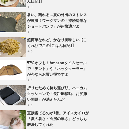
ん日記｣】
★ 0
暑い、蒸れる…夏の外出のストレス
が激減！ワークマンの「持続冷感な
ショートパンツ」が超快適だよ
★ 0
超簡単なれど、かなり美味しい【こ
ぐれひでこの｢ごはん日記｣】
★ 0
57%オフも！Amazonタイムセール
で「テント」や「ネッククーラー」
が今ならお買い得ですよ
★ 0
折りたためて持ち運び◎。ハニカム
クッションで「長距離移動、お尻痛
い問題」が消えたんだ
★ 0
直接当てるのが1番。アイスカイロが
「夏の暑さ・冷房の寒さ」どっちも
解決してくれた