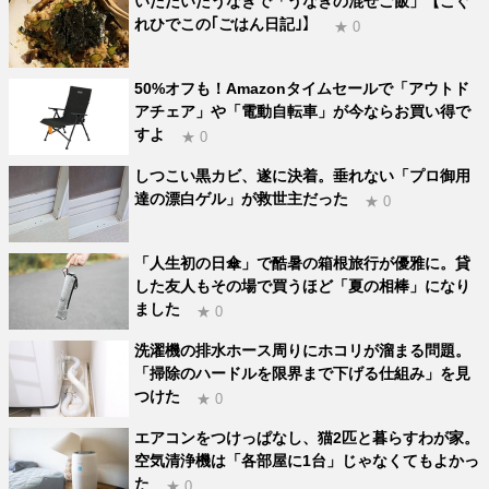
いただいたうなぎで「うなぎの混ぜご飯」【こぐ
れひでこの｢ごはん日記｣】
★ 0
50%オフも！Amazonタイムセールで「アウトド
アチェア」や「電動自転車」が今ならお買い得で
すよ
★ 0
しつこい黒カビ、遂に決着。垂れない「プロ御用
達の漂白ゲル」が救世主だった
★ 0
「人生初の日傘」で酷暑の箱根旅行が優雅に。貸
した友人もその場で買うほど「夏の相棒」になり
ました
★ 0
洗濯機の排水ホース周りにホコリが溜まる問題。
「掃除のハードルを限界まで下げる仕組み」を見
つけた
★ 0
エアコンをつけっぱなし、猫2匹と暮らすわが家。
空気清浄機は「各部屋に1台」じゃなくてもよかっ
た
★ 0