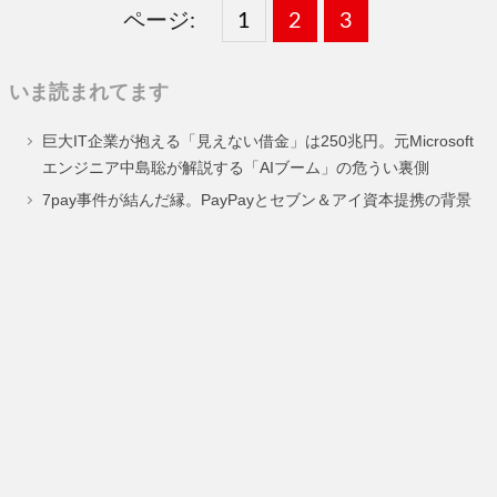
ページ:
固
1
固
2
,
固
3
,
定
定
定
いま読まれてます
ペ
ペ
ペ
巨大IT企業が抱える「見えない借金」は250兆円。元Microsoft
ー
ー
ー
エンジニア中島聡が解説する「AIブーム」の危うい裏側
ジ
ジ
ジ
7pay事件が結んだ縁。PayPayとセブン＆アイ資本提携の背景