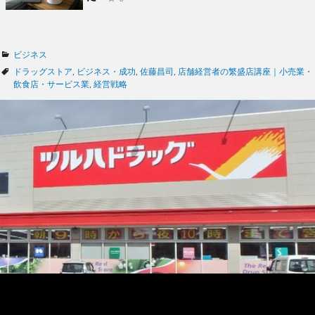
カ
ビジネス
テ
タ
ドラッグストア
,
ビジネス・成功
,
佐藤昌司
,
店舗経営者の繁盛店講座｜小売業・
ゴ
グ
飲食店・サービス業
,
経営戦略
リ
ー