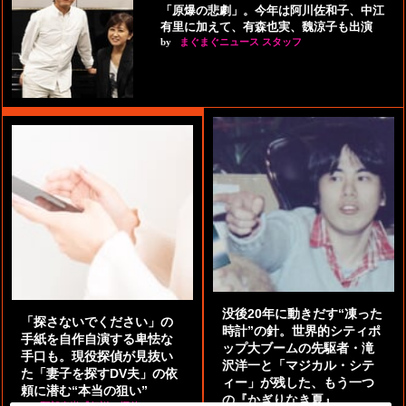
「原爆の悲劇」。今年は阿川佐和子、中江
有里に加えて、有森也実、魏涼子も出演
by
まぐまぐニュース スタッフ
没後20年に動きだす“凍った
「探さないでください」の
時計”の針。世界的シティポ
手紙を自作自演する卑怯な
ップ大ブームの先駆者・滝
手口も。現役探偵が見抜い
沢洋一と「マジカル・シテ
た「妻子を探すDV夫」の依
ィー」が残した、もう一つ
頼に潜む“本当の狙い”
の『かぎりなき夏』