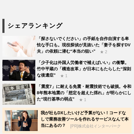
シェアランキング
「探さないでください」の手紙を自作自演する卑
怯な手口も。現役探偵が見抜いた「妻子を探すDV
夫」の依頼に潜む“本当の狙い”
★ 2
「少子化は外国人労働者で補えばいい」の衝撃。
竹中平蔵の「構造改革」が日本にもたらした“深刻
な後遺症”
★ 1
「震度7」に耐える免震・耐震技術でも破損。令和
8年熊本地震の「想定を超えた揺れ」が明らかにし
た“現行基準の弱点”
★ 1
我が社もDXしたいけど予算がない！コードな
しで業務改善ツールを作れるサービスなんて本
当にあるの？
[PR]株式会社インターパーク