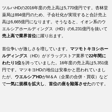
ツルハHDの2016年度の売上高は5,770億円です。杏林堂
薬局は894億円のため、子会社化が実現すると合計売上
高は6,665億円になります。そうなると、イオン系のウ
エルシアホールディングス（HD）の6,231億円を抜いて
売上高で業界首位
に躍り出ます。
首位争いが激しさを増しています。
マツモトキヨシホー
ルディングス
（HD）がドラッグストア業界で
22年間に
わたり1位
を誇っていました。16年度の売上高は5,351億
円です。マツキヨHDの地位は安泰かと思われていまし
たが、
ウエルシアHD
がM＆A（企業の合併・買収）など
で
一気に規模を拡大し
、
首位の座を陥落させた
のです。