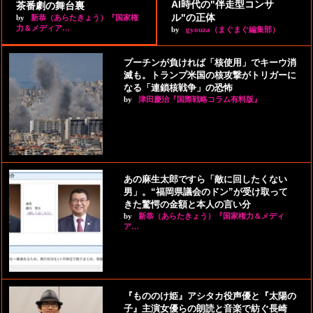
AI時代の"伴走型コンサ
茶番劇の舞台裏
ル"の正体
by
新恭（あらたきょう）『国家権
力＆メディア…
by
gyouza（まぐまぐ編集部）
プーチンが負ければ「核使用」でキーウ消
滅も。トランプ米国の核攻撃がトリガーに
なる「連鎖核戦争」の恐怖
by
津田慶治『国際戦略コラム有料版』
あの麻生太郎ですら「敵に回したくない
男」。“福岡県議会のドン”が受け取って
きた驚愕の金額と本人の言い分
by
新恭（あらたきょう）『国家権力＆メディ
ア…
『もののけ姫』アシタカ役声優と『太陽の
子』主演女優らの朗読と音楽で紡ぐ長崎