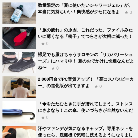
数量限定の「夏に使いたいシャワージェル」が、
本当に気持ちいい！爽快感がクセになるよ
★ 0
「旅の疲れ」の原因、これだった。ファイルみた
いに薄くなる「椅子」でつらさが大幅に減った！
★ 0
裸足でも履けちゃうサロモンの「リカバリーシュ
ーズ」にハマり中！ 夏のおでかけに快適なんだよ
ね〜
★ 0
2,000円台でPC音質アップ！ 「高コスパスピーカ
ー」の進化版が出てますよ
★ 0
「傘をたたむときに手が濡れてしまう」ストレス
にさよなら！この傘、使いづらさが全然ないんだ
★ 0
汗やファンデが気になるキャップ。専用ネットを
使ったら、洗濯機で気軽に洗えるようになりまし