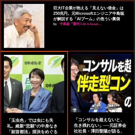
巨大IT企業が抱える「見えない借金」は
250兆円。元Microsoftエンジニア中島聡
が解説する「AIブーム」の危うい裏側
by
中島聡『週刊 Life is beaut…
「コンサルを超えないと、
「玉虫色」では虫にも失
生き残れない」──元証券会
礼。維新“悲願”の中身なき
社社長・澤田聖陽が語る、
「副首都法」採決をめぐる