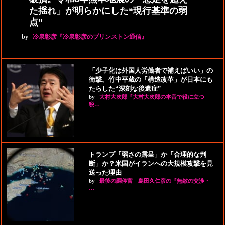
た揺れ」が明らかにした“現行基準の弱
点”
by
冷泉彰彦『冷泉彰彦のプリンストン通信』
「少子化は外国人労働者で補えばいい」の
衝撃。竹中平蔵の「構造改革」が日本にも
たらした“深刻な後遺症”
by
大村大次郎『大村大次郎の本音で役に立つ
税…
トランプ「弱さの露呈」か「合理的な判
断」か？米国がイランへの大規模攻撃を見
送った理由
by
最後の調停官 島田久仁彦の『無敵の交渉・
…