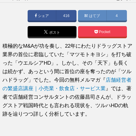
稿
日:
シェア
416
はてブ
4
Pocket
ポスト
積極的なM&Aが功を奏し、22年にわたりドラッグストア
業界の首位に君臨していた「マツモトキヨシ」を打ち破
った「ウエルシアHD」。しかし、その「天下」も長く
は続かず、あっという間に首位の座を奪ったのが「ツル
ハドラッグ」でした。今回の無料メルマガ『
店舗経営者
の繁盛店講座｜小売業・飲食店・サービス業
』では、著
者で店舗経営コンサルタントの佐藤昌司さんが、ドラッ
グストア戦国時代とも言われる現状を、ツルハHDの軌
跡を辿りつつ詳しく分析しています。