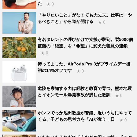
た
★ 0
「やりたいこと」がなくても大丈夫。仕事は「や
るべきこと」から道が開ける
★ 0
有名タレントの呼びかけで支援が殺到。梨5000個
盗難の「絶望」を「希望」に変えた善意の連鎖
★ 0
待ってました。AirPods Pro 3がプライムデー後
初の14%オフです
★ 0
危険を察知する力は経験と教育で育つ。熊本地震
とイオンモール爆発事故が残した教訓
★ 0
ホンマでっか池田教授が警鐘。近いうちにやって
くる、子どもの思考力を「AIが奪う」日
★ 0