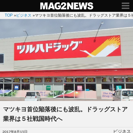
TOP
»
ビジネス
»
マツキヨ首位陥落後にも波乱。ドラッグストア業界は５
マツキヨ首位陥落後にも波乱。ドラッグストア
業界は５社戦国時代へ
投
ビジネス
2017年8月15日