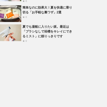
★ 0
簡単なのに効果大！夏を快適に乗り
切る「お手軽な裏ワザ」2選
★ 0
夏でも湯船に入りたい派。最近は
「ブラシなしで浴槽をキレイにでき
るミスト」に頼りっきりです
★ 0