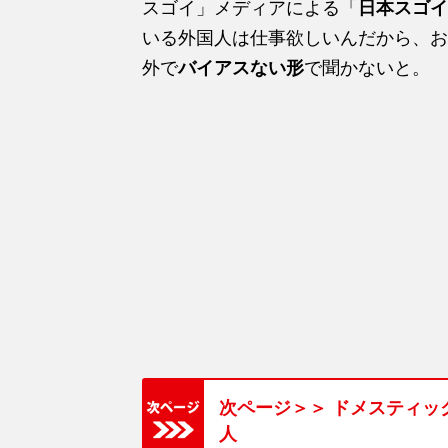
スゴイ」メディアによる「
日本スゴイ
いる外国人は仕事欲しいんだから、お
外で
バイアスない形
で聞かないと。
次ページ＞＞ ドメスティッ
人