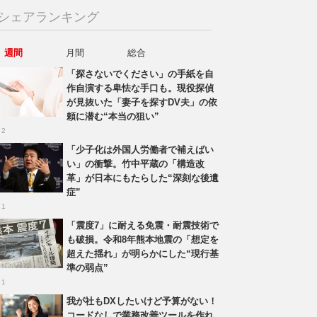
シェアランキング
週間
月間
総合
「探さないでください」の手紙を自
作自演する卑怯な手口も。現役探偵
が見抜いた「妻子を探すDV夫」の依
頼に潜む“本当の狙い”
 2
「少子化は外国人労働者で補えばい
い」の衝撃。竹中平蔵の「構造改
革」が日本にもたらした“深刻な後遺
症”
 1
「震度7」に耐える免震・耐震技術で
も破損。令和8年熊本地震の「想定を
超えた揺れ」が明らかにした“現行基
準の弱点”
 1
我が社もDXしたいけど予算がない！
コードなしで業務改善ツールを作れ