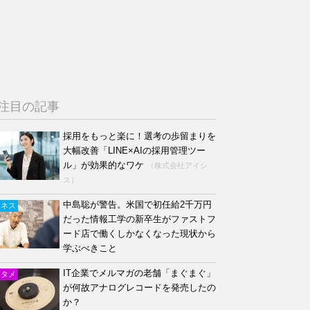
注目の記事
採用をもっと楽に！選考の歩留まりを
大幅改善「LINE×AIの採用管理ツー
ル」が効果的なワケ
（株式会社アイシ
ス）
中島聡が警告。米国で初任給2千万円
ジネス
だった情報工学の新卒生がファストフ
ード店で働くしかなくなった現状から
学ぶべきこと
IT企業でメルマガの老舗「まぐまぐ」
ンタメ
が何故アナログレコードを発売したの
か？