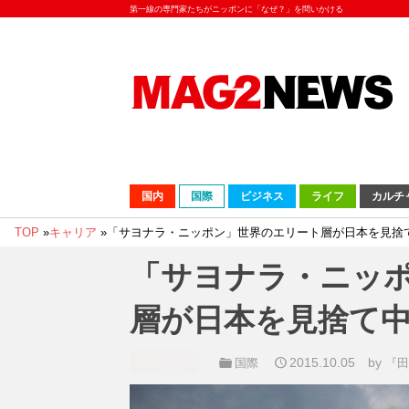
第一線の専門家たちがニッポンに「なぜ？」を問いかける
国内
国際
ビジネス
ライフ
カルチ
TOP
»
キャリア
»
「サヨナラ・ニッポン」世界のエリート層が日本を見捨
「サヨナラ・ニッ
層が日本を見捨て
人気記事
2015.10.05
by
国際
『田