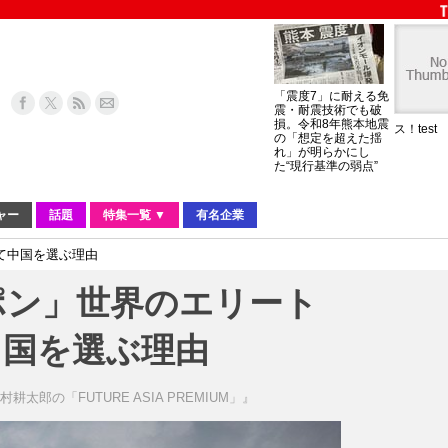
「震度7」に耐える免
震・耐震技術でも破
損。令和8年熊本地震
ス！test
の「想定を超えた揺
れ」が明らかにし
た“現行基準の弱点”
ャー
話題
特集一覧 ▼
有名企業
て中国を選ぶ理由
ポン」世界のエリート
中国を選ぶ理由
村耕太郎の「FUTURE ASIA PREMIUM」』