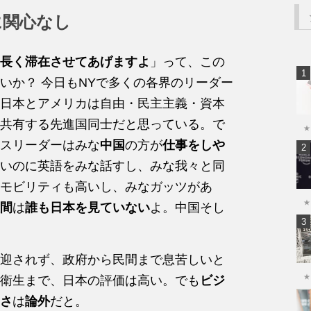
に関心なし
長く滞在させてあげますよ
」って、この
いか？ 今日もNYで多くの各界のリーダー
日本とアメリカは自由・民主主義・資本
共有する先進国同士だと思っている。で
★
スリーダーはみな
中国
の方が
仕事をしや
いのに英語をみな話すし、みな我々と同
モビリティも高いし、みなガッツがあ
★
間
は
誰も日本を見ていない
よ。中国そし
迎されず、政府から民間まで息苦しいと
★
衛生まで、日本の評価は高い。でも
ビジ
さ
は
論外
だと。