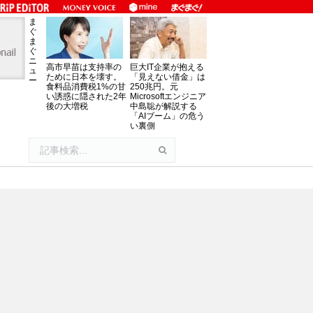
ま
ぐ
ま
ぐ
ニ
高市早苗は支持率の
巨大IT企業が抱える
ュ
ために日本を壊す。
「見えない借金」は
ー
食料品消費税1%の甘
250兆円。元
い誘惑に隠された2年
Microsoftエンジニア
後の大増税
中島聡が解説する
「AIブーム」の危う
い裏側