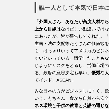
誰一人として本気で日本
「
外国人さん、あなたが高度人材なら
上から目線
はなはだしい勘違いではな
にあったが、皆が警告してくれた。「
主義・法の支配等たくさんの価値観を
も、はっきりいってアメリカのビジネ
すい
といっている。留学したこともな
じようにリスクをとるし、労働市場の
る。政府の意思決定も早い。
優秀な人
てインド、ASEAN」
みな日本の方がビジネスしにくく、歓
いう。もちろん、食から自然から安全
ネス環境
と
子供の教育
と
英語の通じな