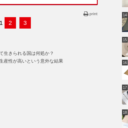
print
1
2
3
て生きられる国は何処か？
生産性が高いという意外な結果