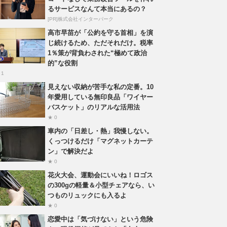
るサービスなんて本当にあるの？
[PR]株式会社インターパーク
高市早苗が「公約を守る首相」を演
じ続けるため、ただそれだけ。税率
1％策が背負わされた“極めて政治
的”な役割
 1
見えない収納が苦手な私の定番。10
年愛用している無印良品「ワイヤー
バスケット」のリアルな活用法
★ 0
車内の「日差し・熱」我慢しない。
くっつけるだけ「マグネットカーテ
ン」で解決だよ
★ 0
花火大会、運動会にいいね！ロゴス
の300gの軽量＆小型チェアなら、い
つものリュックにも入るよ
★ 0
恋愛中は「気づけない」という危険