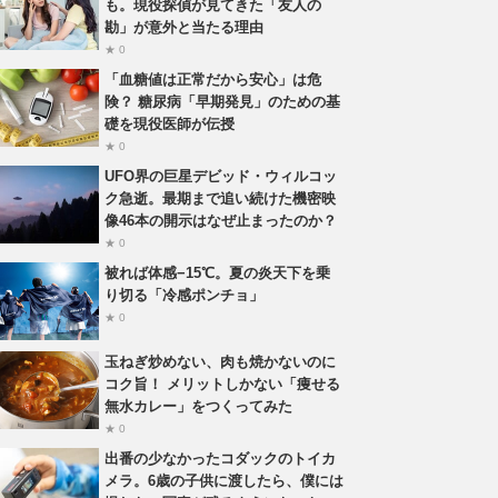
も。現役探偵が見てきた「友人の
勘」が意外と当たる理由
★ 0
「血糖値は正常だから安心」は危
険？ 糖尿病「早期発見」のための基
礎を現役医師が伝授
★ 0
UFO界の巨星デビッド・ウィルコッ
ク急逝。最期まで追い続けた機密映
像46本の開示はなぜ止まったのか？
★ 0
被れば体感−15℃。夏の炎天下を乗
り切る「冷感ポンチョ」
★ 0
玉ねぎ炒めない、肉も焼かないのに
コク旨！ メリットしかない「痩せる
無水カレー」をつくってみた
★ 0
出番の少なかったコダックのトイカ
メラ。6歳の子供に渡したら、僕には