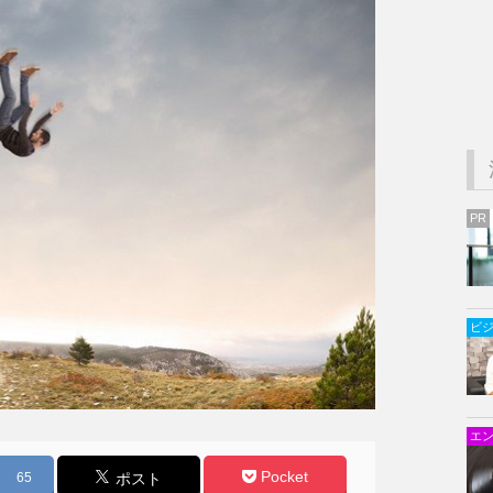
PR
ビ
エ
Pocket
65
ポスト