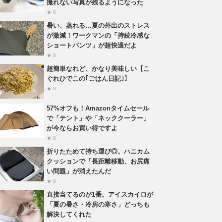
撮れない写真が残るようになった
★ 0
暑い、蒸れる…夏の外出のストレス
が激減！ワークマンの「持続冷感な
ショートパンツ」が超快適だよ
★ 0
超簡単なれど、かなり美味しい【こ
ぐれひでこの｢ごはん日記｣】
★ 0
57%オフも！Amazonタイムセール
で「テント」や「ネッククーラー」
が今ならお買い得ですよ
★ 0
折りたためて持ち運び◎。ハニカム
クッションで「長距離移動、お尻痛
い問題」が消えたんだ
★ 0
直接当てるのが1番。アイスカイロが
「夏の暑さ・冷房の寒さ」どっちも
解決してくれた