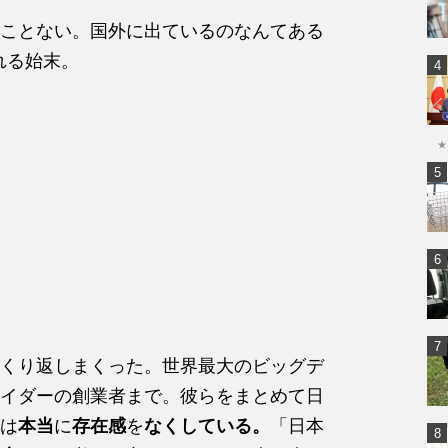
ことない。国外に出ているのなんてある
れる始末。
★
くり返しまくった。世界最大のビッグデ
イダーの創業者まで。彼らをまとめて日
は
本当
に
存在感
を
なくしている。
「日本