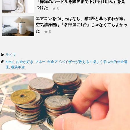
「掃除のハードルを限界まで下げる仕組み」を見
つけた
★ 0
エアコンをつけっぱなし、猫2匹と暮らすわが家。
空気清浄機は「各部屋に1台」じゃなくてもよかっ
た
★ 0
カ
ライフ
テ
タ
hiroki
,
お金が好き
,
マネー
,
年金アドバイザーが教える！楽しく学ぶ公的年金講
ゴ
グ
座
,
遺族年金
リ
ー