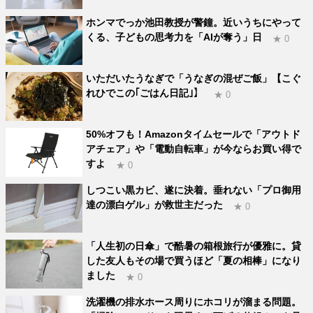
ホンマでっか池田教授が警鐘。近いうちにやって
くる、子どもの思考力を「AIが奪う」日
★ 0
いただいたうなぎで「うなぎの混ぜご飯」【こぐ
れひでこの｢ごはん日記｣】
★ 0
50%オフも！Amazonタイムセールで「アウトド
アチェア」や「電動自転車」が今ならお買い得で
すよ
★ 0
しつこい黒カビ、遂に決着。垂れない「プロ御用
達の漂白ゲル」が救世主だった
★ 0
「人生初の日傘」で酷暑の箱根旅行が優雅に。貸
した友人もその場で買うほど「夏の相棒」になり
ました
★ 0
洗濯機の排水ホース周りにホコリが溜まる問題。