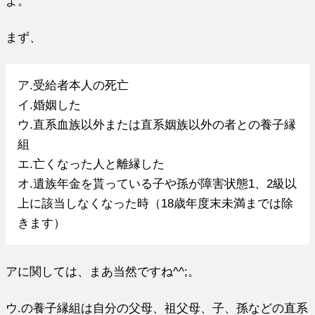
よ。
まず、
ア.受給者本人の死亡
イ.婚姻した
ウ.直系血族以外または直系姻族以外の者との養子縁
組
エ.亡くなった人と離縁した
オ.遺族年金を貰っている子や孫が障害状態1、2級以
上に該当しなくなった時（18歳年度末未満までは除
きます）
アに関しては、まあ当然ですね^^;。
ウ.の養子縁組は自分の父母、祖父母、子、孫などの直系