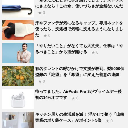
にさよなら！この傘、使いづらさが全然ないんだ
★ 0
汗やファンデが気になるキャップ。専用ネットを
使ったら、洗濯機で気軽に洗えるようになりまし
た
★ 0
「やりたいこと」がなくても大丈夫。仕事は「や
るべきこと」から道が開ける
★ 0
有名タレントの呼びかけで支援が殺到。梨5000個
盗難の「絶望」を「希望」に変えた善意の連鎖
★ 0
待ってました。AirPods Pro 3がプライムデー後
初の14%オフです
★ 0
キッチン周りの生活感を滅！ 浮かせて整う「山崎
実業のポリ袋ケース」がポイント5倍
★ 0