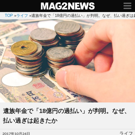
TOP
»
ライフ
»
遺族年金で「18億円の過払い」が判明。なぜ、払い過ぎは
遺族年金で「18億円の過払い」が判明。なぜ、
払い過ぎは起きたか
投
ライフ
2017年10月24日