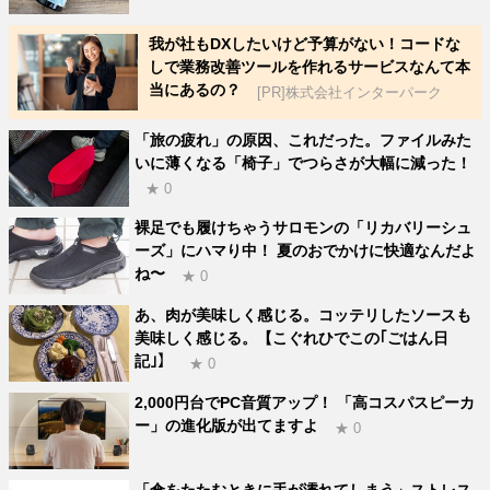
我が社もDXしたいけど予算がない！コードな
しで業務改善ツールを作れるサービスなんて本
当にあるの？
[PR]株式会社インターパーク
「旅の疲れ」の原因、これだった。ファイルみた
いに薄くなる「椅子」でつらさが大幅に減った！
★ 0
裸足でも履けちゃうサロモンの「リカバリーシュ
ーズ」にハマり中！ 夏のおでかけに快適なんだよ
ね〜
★ 0
あ、肉が美味しく感じる。コッテリしたソースも
美味しく感じる。【こぐれひでこの｢ごはん日
記｣】
★ 0
2,000円台でPC音質アップ！ 「高コスパスピーカ
ー」の進化版が出てますよ
★ 0
「傘をたたむときに手が濡れてしまう」ストレス