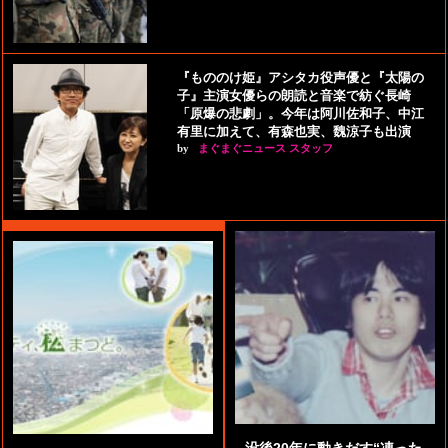
『もののけ姫』アシタカ役声優と『太陽の
子』主演女優らの朗読と音楽で紡ぐ長崎
「原爆の悲劇」。今年は阿川佐和子、中江
有里に加えて、有森也実、魏涼子も出演
by
まぐまぐニュース スタッフ