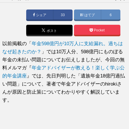
稿
日:
シェア
33
はてブ
6
Pocket
ポスト
以前掲載の「
年金598億円が10万人に支給漏れ。過ちは
なぜ起きたのか？
」では10万人分、598億円にものぼる
年金の未払い問題についてお伝えしましたが、今回の無
料メルマガ『
年金アドバイザーが教える！楽しく学ぶ公
的年金講座
』では、先日判明した「遺族年金18億円過払
い問題」について、著者で年金アドバイザーのhirokiさ
んが原因と防止策についてわかりやすく解説していま
す。