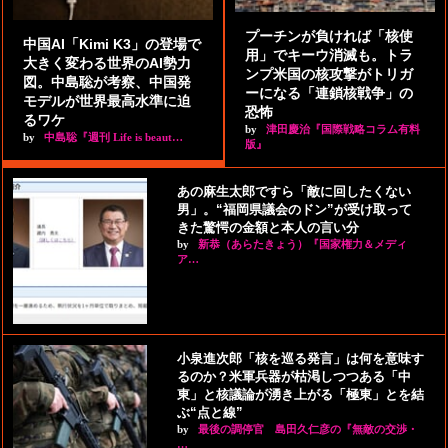
プーチンが負ければ「核使
中国AI「Kimi K3」の登場で
用」でキーウ消滅も。トラ
大きく変わる世界のAI勢力
ンプ米国の核攻撃がトリガ
図。中島聡が考察、中国発
ーになる「連鎖核戦争」の
モデルが世界最高水準に迫
恐怖
るワケ
by
津田慶治『国際戦略コラム有料
by
中島聡『週刊 Life is beaut…
版』
あの麻生太郎ですら「敵に回したくない
男」。“福岡県議会のドン”が受け取って
きた驚愕の金額と本人の言い分
by
新恭（あらたきょう）『国家権力＆メディ
ア…
小泉進次郎「核を巡る発言」は何を意味す
るのか？米軍兵器が枯渇しつつある「中
東」と核議論が湧き上がる「極東」とを結
ぶ“点と線”
by
最後の調停官 島田久仁彦の『無敵の交渉・
…