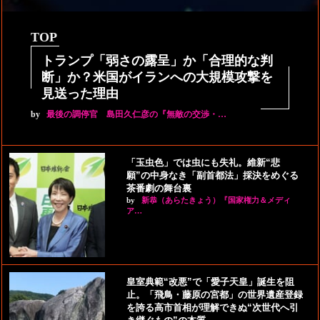
TOP
トランプ「弱さの露呈」か「合理的な判
断」か？米国がイランへの大規模攻撃を
見送った理由
by
最後の調停官 島田久仁彦の『無敵の交渉・…
「玉虫色」では虫にも失礼。維新“悲
願”の中身なき「副首都法」採決をめぐる
茶番劇の舞台裏
by
新恭（あらたきょう）『国家権力＆メディ
ア…
皇室典範“改悪”で「愛子天皇」誕生を阻
止。「飛鳥・藤原の宮都」の世界遺産登録
を誇る高市首相が理解できぬ“次世代へ引