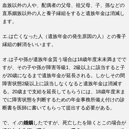
血族以外の人や、配偶者の父母、祖父母、子、孫などの
直系姻族以外の人と養子縁組をすると遺族年金は消滅し
ます。
エ.は亡くなった人（遺族年金の発生原因の人）との養子
縁組の解消をいいます。
オ.は子や孫が遺族年金貰う場合は18歳年度末未満までで
すが、その子や孫が障害等級1、2級以上に該当すると子
が20歳になるまで遺族年金が延長される。しかしその間
障害状態2級以上に該当しなくなると遺族年金は消滅す
る。20歳まで支給を延長してもらうには、18歳年度末ま
でに障害状態を判断するための年金事務所備え付けの診
断書を医師に書いてもらって提出する必要がある。
で、イ.の
婚姻
したですが、死亡したを除くとこの場合が