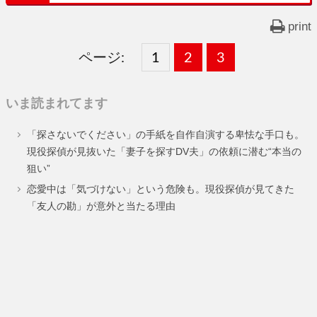
print
ページ:
固
1
固
2
,
固
3
,
定
定
定
いま読まれてます
ペ
ペ
ペ
「探さないでください」の手紙を自作自演する卑怯な手口も。
ー
ー
ー
現役探偵が見抜いた「妻子を探すDV夫」の依頼に潜む“本当の
狙い”
ジ
ジ
ジ
恋愛中は「気づけない」という危険も。現役探偵が見てきた
「友人の勘」が意外と当たる理由