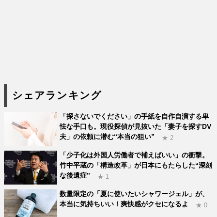
シェアランキング
「探さないでください」の手紙を自作自演する卑
怯な手口も。現役探偵が見抜いた「妻子を探すDV
夫」の依頼に潜む“本当の狙い”
★ 2
「少子化は外国人労働者で補えばいい」の衝撃。
竹中平蔵の「構造改革」が日本にもたらした“深刻
な後遺症”
★ 1
数量限定の「夏に使いたいシャワージェル」が、
本当に気持ちいい！爽快感がクセになるよ
★ 0