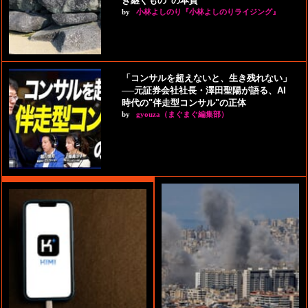
き継ぐもの”の本質
by
小林よしのり『小林よしのりライジング』
「コンサルを超えないと、生き残れない」
──元証券会社社長・澤田聖陽が語る、AI
時代の"伴走型コンサル"の正体
by
gyouza（まぐまぐ編集部）